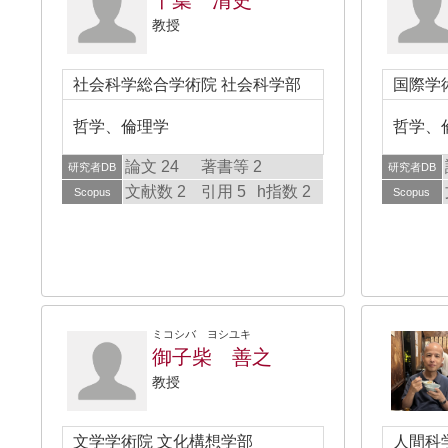
千葉 清史
教授
社会科学総合学術院 社会科学部
国際学
哲学、倫理学
哲学、
論文 24
著書等 2
研究者DB
研究者DB
文献数 2
引用 5
h指数 2
Scopus
Scopus
ミコシバ ヨシユキ
御子柴 善之
教授
文学学術院 文化構想学部
人間科