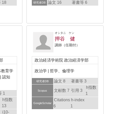
 18
論文 16
著書等 6
研究者DB
オシタニ ケン
押谷 健
講師（任期付）
部
政治経済学術院 政治経済学部
体教育学
政治学 | 哲学、倫理学
| 認知
論文 8
著書等 3
研究者DB
h指数
文献数 7
引用 3
Scopus
 1
1
h指数
Citations
h-index
GoogleScholar
13
6
1
i10-