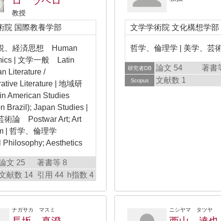
ロ ラベロ
教授
術院 国際教養学部
文学学術院 文化構想学部
説、経済思想 Human
哲学、倫理学 | 美学、芸
mics | 文学一般 Latin
論文 54
著書等
研究者DB
n Literature /
文献数 1
Scopus
tive Literature | 地域研
n American Studies
n Brazil); Japan Studies |
論 Postwar Art; Art
cism | 哲学、倫理学
l Philosophy; Aesthetics
論文 25
著書等 8
文献数 14
引用 44
h指数 4
ナガサカ マスミ
ニシヤマ タツヤ