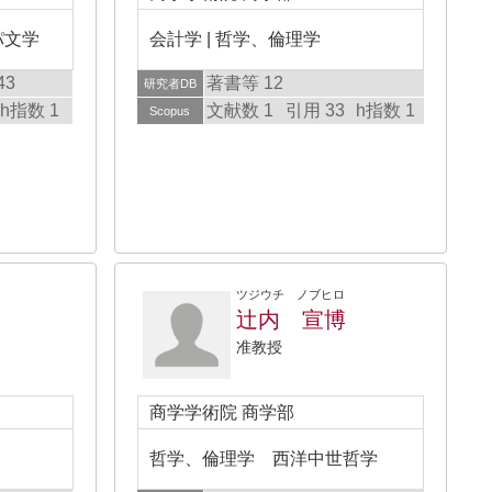
パ文学
会計学 | 哲学、倫理学
43
著書等 12
研究者DB
h指数 1
文献数 1
引用 33
h指数 1
Scopus
ツジウチ ノブヒロ
辻内 宣博
准教授
商学学術院 商学部
哲学、倫理学 西洋中世哲学