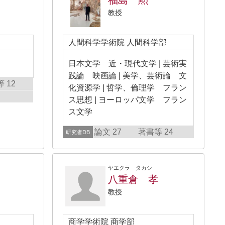
福島 勲
教授
人間科学学術院 人間科学部
日本文学 近・現代文学 | 芸術実
践論 映画論 | 美学、芸術論 文
 12
化資源学 | 哲学、倫理学 フラン
ス思想 | ヨーロッパ文学 フラン
ス文学
論文 27
著書等 24
研究者DB
ヤエクラ タカシ
八重倉 孝
教授
商学学術院 商学部