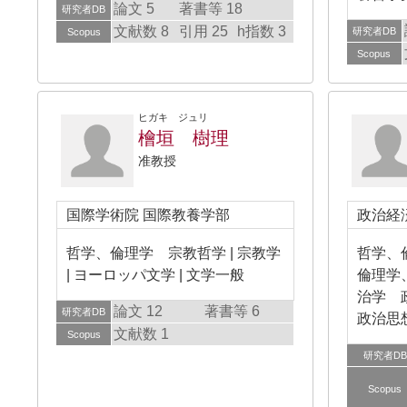
論文 5
著書等 18
研究者DB
文献数 8
引用 25
h指数 3
研究者DB
Scopus
Scopus
ヒガキ ジュリ
檜垣 樹理
准教授
国際学術院 国際教養学部
政治経
哲学、倫理学 宗教哲学 | 宗教学
哲学、
| ヨーロッパ文学 | 文学一般
倫理学
治学 
論文 12
著書等 6
研究者DB
政治思
文献数 1
Scopus
研究者DB
Scopus