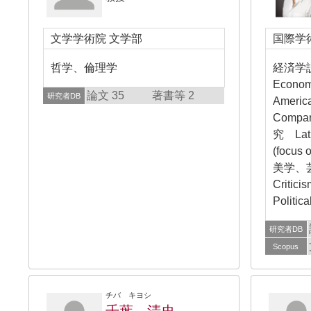
文学学術院 文学部
国際学
哲学、倫理学
経済学
Econo
論文 35
著書等 2
研究者DB
America
Compara
究 Lati
(focus o
美学、芸術
Criti
Politica
研究者DB
Scopus
チバ キヨシ