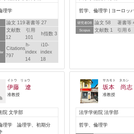
倫理学
哲学、倫理学 | ヨーロッ
論文 119
著書等 27
論文 58
著書等 
研究者DB
文献数
引用
文献数 1
引用 6
Scopus
h指数 3
12
101
h-
i10-
Citations
index
index
lar
797
14
18
イトウ リョウ
サカモト タカシ
伊藤 遼
坂本 尚志
准教授
准教授
術院 文学部
法学学術院 法学部
倫理学 論理学、初期分
哲学、倫理学
史