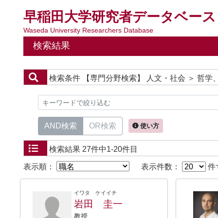
早稲田大学研究者データベース
Waseda University Researchers Database
検索結果
検索条件
【専門分野検索】 人文・社会 ＞ 哲学
AND検索
OR検索
使い方
検索結果
27件中1-20件目
表示順：
表示件数：
件
イワタ ケイイチ
岩田 圭一
教授