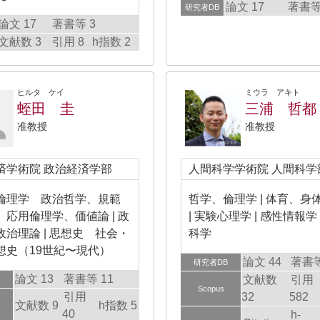
論文 17
著書等
研究者DB
論文 17
著書等 3
文献数 3
引用 8
h指数 2
ヒルタ ケイ
ミウラ アキト
蛭田 圭
三浦 哲都
准教授
准教授
済学術院 政治経済学部
人間科学学術院 人間科学
倫理学 政治哲学、規範
哲学、倫理学 | 体育、身
、応用倫理学、価値論 | 政
| 実験心理学 | 感性情報学 
政治理論 | 思想史 社会・
科学
想史（19世紀〜現代）
論文 44
著書等
研究者DB
論文 13
著書等 11
文献数
引用
Scopus
引用
32
582
文献数 9
h指数 5
40
h-