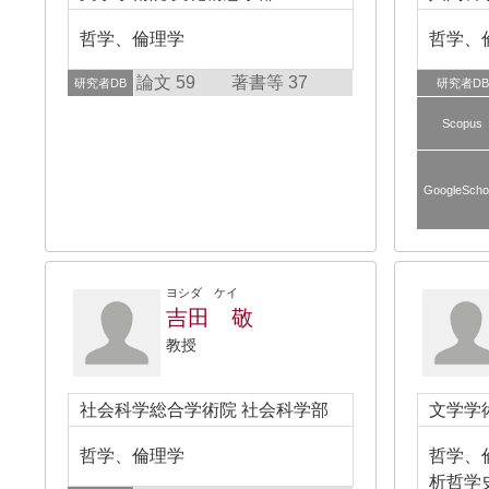
哲学、倫理学
哲学、
論文 59
著書等 37
研究者DB
研究者DB
Scopus
GoogleScho
ヨシダ ケイ
吉田 敬
教授
社会科学総合学術院 社会科学部
文学学
哲学、倫理学
哲学、
析哲学