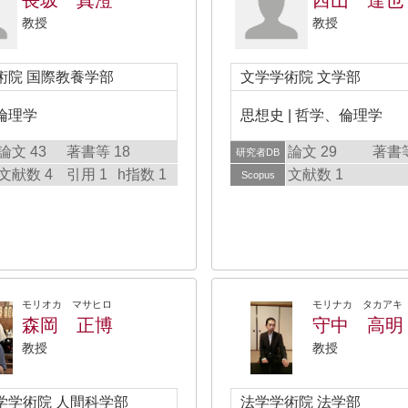
長坂 真澄
西山 達也
教授
教授
術院 国際教養学部
文学学術院 文学部
倫理学
思想史 | 哲学、倫理学
論文 43
著書等 18
論文 29
著書等
研究者DB
文献数 4
引用 1
h指数 1
文献数 1
Scopus
モリオカ マサヒロ
モリナカ タカアキ
森岡 正博
守中 高明
教授
教授
学学術院 人間科学部
法学学術院 法学部