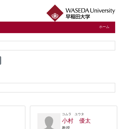
ホーム
コムラ ユウタ
小村 優太
教授