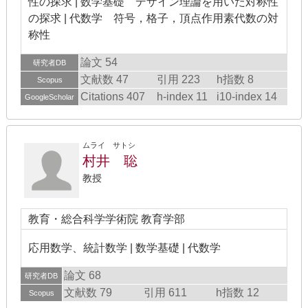
性の探求 | 数学基礎 デザイン理論を用いた対称性
の探求 | 代数学 符号，格子，頂点作用素代数の対
称性
論文 54
研究者DB
文献数 47
引用 223
h指数 8
Scopus
Citations 407
h-index 11
i10-index 14
GoogleScholar
ムライ サトシ
村井 聡
教授
教育・総合科学学術院 教育学部
応用数学、統計数学 | 数学基礎 | 代数学
論文 68
研究者DB
文献数 79
引用 611
h指数 12
Scopus