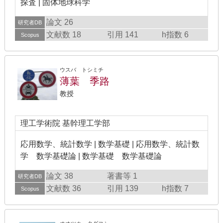
探査 | 固体地球科学
論文 26
研究者DB
文献数 18
引用 141
h指数 6
Scopus
ウスバ トシミチ
薄葉 季路
教授
理工学術院 基幹理工学部
応用数学、統計数学 | 数学基礎 | 応用数学、統計数
学 数学基礎論 | 数学基礎 数学基礎論
論文 38
著書等 1
研究者DB
文献数 36
引用 139
h指数 7
Scopus