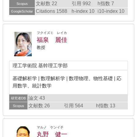
文献数 22
引用 992
h指数 7
Scopus
Citations 1588
h-index 10
i10-index 10
GoogleScholar
フクイズミ レイカ
福泉 麗佳
教授
理工学術院 基幹理工学部
基礎解析学 | 数理解析学 | 数理物理、物性基礎 | 応
用数学、統計数学
論文 43
研究者DB
文献数 26
引用 564
h指数 13
Scopus
マルノ ケンイチ
丸野 健一