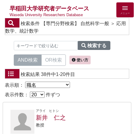
早稲田大学研究者データベース
メニュー
Waseda University Researchers Database
検索条件
【専門分野検索】 自然科学一般 ＞ 応用
数学、統計数学
検索する
AND検索
OR検索
使い方
検索結果
38件中1-20件目
表示順：
表示件数：
件ずつ
アライ ヒトシ
新井 仁之
教授