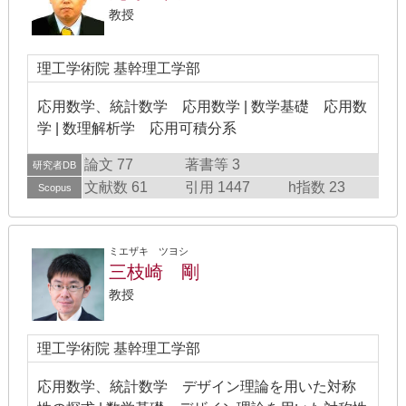
教授
理工学術院 基幹理工学部
応用数学、統計数学 応用数学 | 数学基礎 応用数
学 | 数理解析学 応用可積分系
論文 77
著書等 3
研究者DB
文献数 61
引用 1447
h指数 23
Scopus
ミエザキ ツヨシ
三枝崎 剛
教授
理工学術院 基幹理工学部
応用数学、統計数学 デザイン理論を用いた対称