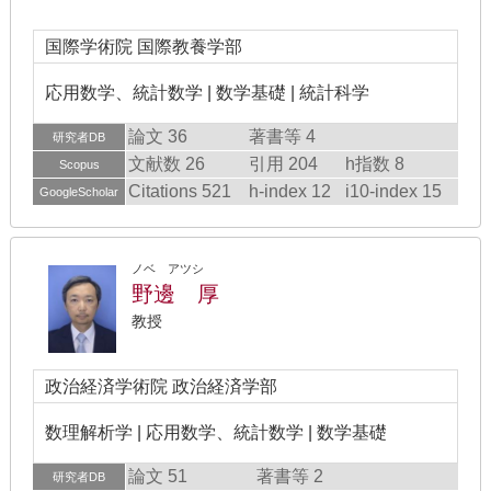
国際学術院 国際教養学部
応用数学、統計数学 | 数学基礎 | 統計科学
論文 36
著書等 4
研究者DB
文献数 26
引用 204
h指数 8
Scopus
Citations 521
h-index 12
i10-index 15
GoogleScholar
ノベ アツシ
野邊 厚
教授
政治経済学術院 政治経済学部
数理解析学 | 応用数学、統計数学 | 数学基礎
論文 51
著書等 2
研究者DB