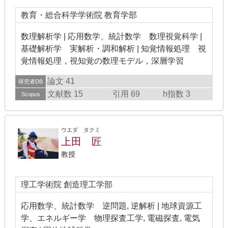
教育・総合科学学術院 教育学部
数理解析学 | 応用数学、統計数学 数理視覚科学 |
基礎解析学 実解析・調和解析 | 知覚情報処理 視
覚情報処理，視知覚の数理モデル，深層学習
論文 41
研究者DB
文献数 15
引用 69
h指数 3
Scopus
ウエダ タクミ
上田 匠
教授
理工学術院 創造理工学部
応用数学、統計数学 逆問題, 逆解析 | 地球資源工
学、エネルギー学 物理探査工学, 電磁探査, 電気