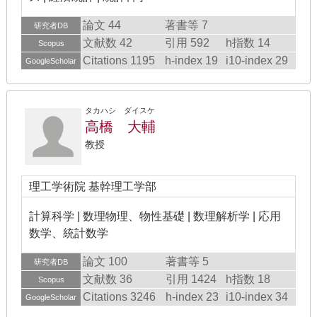
論文 44
著書等 7
研究者DB
文献数 42
引用 592
h指数 14
Scopus
Citations 1195
h-index 19
i10-index 29
GoogleScholar
タカハシ ダイスケ
高橋 大輔
教授
理工学術院 基幹理工学部
計算科学 | 数理物理、物性基礎 | 数理解析学 | 応用
数学、統計数学
論文 100
著書等 5
研究者DB
文献数 36
引用 1424
h指数 18
Scopus
Citations 3246
h-index 23
i10-index 34
GoogleScholar