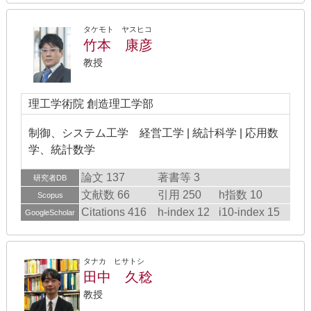
タケモト ヤスヒコ
竹本 康彦
教授
理工学術院 創造理工学部
制御、システム工学 経営工学 | 統計科学 | 応用数
学、統計数学
論文 137
著書等 3
研究者DB
文献数 66
引用 250
h指数 10
Scopus
Citations 416
h-index 12
i10-index 15
GoogleScholar
タナカ ヒサトシ
田中 久稔
教授