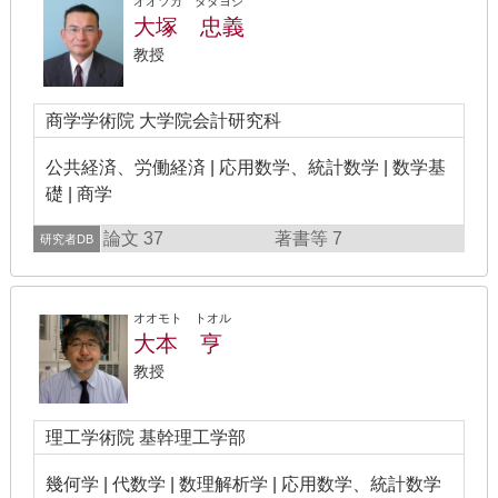
オオツカ タダヨシ
大塚 忠義
教授
商学学術院 大学院会計研究科
公共経済、労働経済 | 応用数学、統計数学 | 数学基
礎 | 商学
論文 37
著書等 7
研究者DB
オオモト トオル
大本 亨
教授
理工学術院 基幹理工学部
幾何学 | 代数学 | 数理解析学 | 応用数学、統計数学