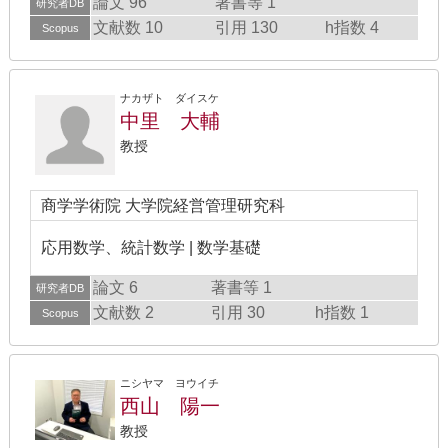
論文 96
著書等 1
研究者DB
文献数 10
引用 130
h指数 4
Scopus
ナカザト ダイスケ
中里 大輔
教授
商学学術院 大学院経営管理研究科
応用数学、統計数学 | 数学基礎
論文 6
著書等 1
研究者DB
文献数 2
引用 30
h指数 1
Scopus
ニシヤマ ヨウイチ
西山 陽一
教授