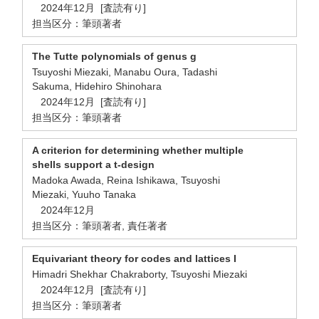
2024年12月 [査読有り]
担当区分：筆頭著者
The Tutte polynomials of genus g
Tsuyoshi Miezaki, Manabu Oura, Tadashi
Sakuma, Hidehiro Shinohara
2024年12月 [査読有り]
担当区分：筆頭著者
A criterion for determining whether multiple
shells support a t-design
Madoka Awada, Reina Ishikawa, Tsuyoshi
Miezaki, Yuuho Tanaka
2024年12月
担当区分：筆頭著者, 責任著者
Equivariant theory for codes and lattices I
Himadri Shekhar Chakraborty, Tsuyoshi Miezaki
2024年12月 [査読有り]
担当区分：筆頭著者