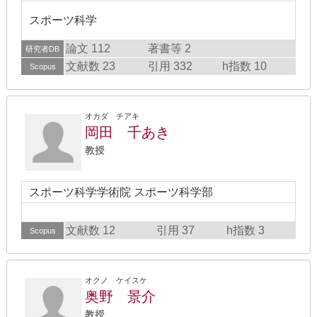
スポーツ科学
論文 112
著書等 2
研究者DB
文献数 23
引用 332
h指数 10
Scopus
オカダ チアキ
岡田 千あき
教授
スポーツ科学学術院 スポーツ科学部
文献数 12
引用 37
h指数 3
Scopus
オクノ ケイスケ
奥野 景介
教授