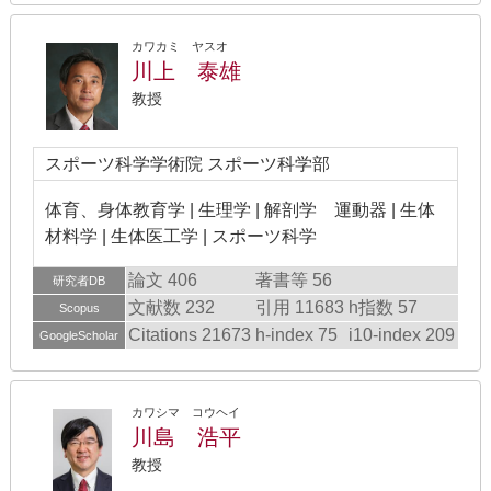
カワカミ ヤスオ
川上 泰雄
教授
スポーツ科学学術院 スポーツ科学部
体育、身体教育学 | 生理学 | 解剖学 運動器 | 生体
材料学 | 生体医工学 | スポーツ科学
論文 406
著書等 56
研究者DB
文献数 232
引用 11683
h指数 57
Scopus
Citations 21673
h-index 75
i10-index 209
GoogleScholar
カワシマ コウヘイ
川島 浩平
教授