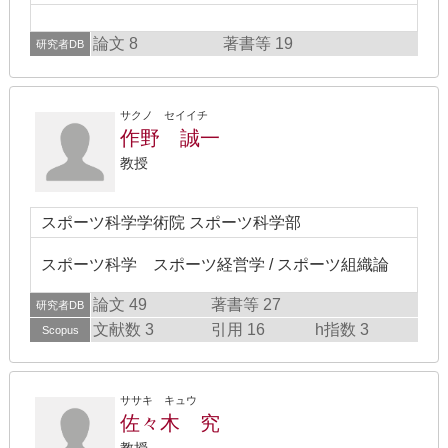
論文 8
著書等 19
研究者DB
サクノ セイイチ
作野 誠一
教授
スポーツ科学学術院 スポーツ科学部
スポーツ科学 スポーツ経営学 / スポーツ組織論
論文 49
著書等 27
研究者DB
文献数 3
引用 16
h指数 3
Scopus
ササキ キュウ
佐々木 究