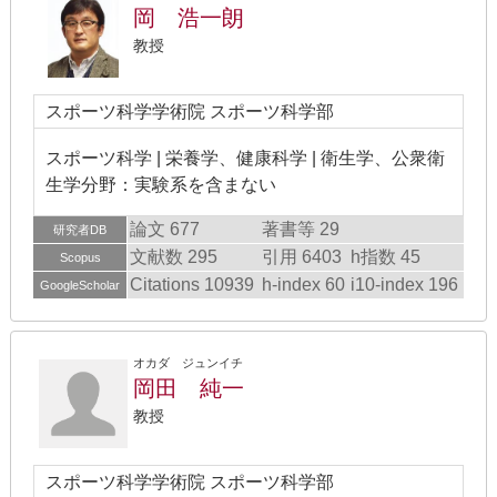
岡 浩一朗
教授
スポーツ科学学術院 スポーツ科学部
スポーツ科学 | 栄養学、健康科学 | 衛生学、公衆衛
生学分野：実験系を含まない
論文 677
著書等 29
研究者DB
文献数 295
引用 6403
h指数 45
Scopus
Citations 10939
h-index 60
i10-index 196
GoogleScholar
オカダ ジュンイチ
岡田 純一
教授
スポーツ科学学術院 スポーツ科学部