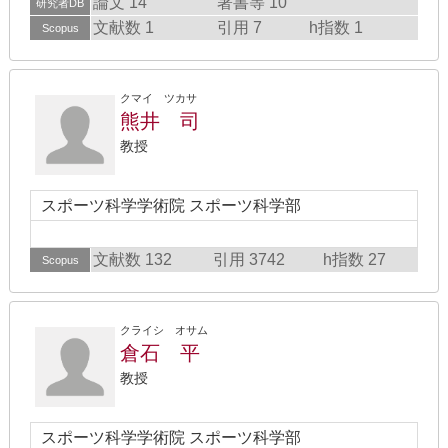
論文 14
著書等 10
研究者DB
文献数 1
引用 7
h指数 1
Scopus
クマイ ツカサ
熊井 司
教授
スポーツ科学学術院 スポーツ科学部
文献数 132
引用 3742
h指数 27
Scopus
クライシ オサム
倉石 平
教授
スポーツ科学学術院 スポーツ科学部