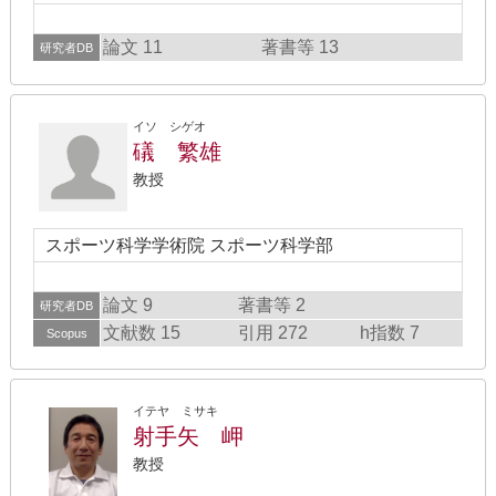
論文 11
著書等 13
研究者DB
イソ シゲオ
礒 繁雄
教授
スポーツ科学学術院 スポーツ科学部
論文 9
著書等 2
研究者DB
文献数 15
引用 272
h指数 7
Scopus
イテヤ ミサキ
射手矢 岬
教授