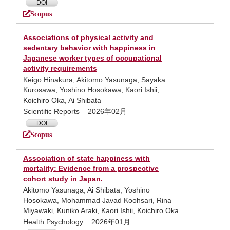
DOI
Scopus
Associations of physical activity and
sedentary behavior with happiness in
Japanese worker types of occupational
activity requirements
Keigo Hinakura, Akitomo Yasunaga, Sayaka
Kurosawa, Yoshino Hosokawa, Kaori Ishii,
Koichiro Oka, Ai Shibata
Scientific Reports 2026年02月
DOI
Scopus
Association of state happiness with
mortality: Evidence from a prospective
cohort study in Japan.
Akitomo Yasunaga, Ai Shibata, Yoshino
Hosokawa, Mohammad Javad Koohsari, Rina
Miyawaki, Kuniko Araki, Kaori Ishii, Koichiro Oka
Health Psychology 2026年01月