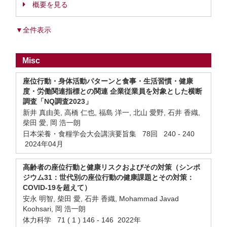
概要を見る
▼全件表示
Misc
座位行動・身体活動パターンと食事・生活習慣・健康
度・労働関連指標との関連 企業従業員を対象とした横断
調査「NQ調査2023」
新井 真由美, 高橋 仁也, 福島 洋一, 北山 愛野, 石井 香織,
柴田 愛, 岡 浩一朗
日本栄養・食糧学会大会講演要旨集 78回 240 - 240
2024年04月
高齢者の座位行動と健康リスクおよびその対策（シンポ
ジウム31：世代別の座位行動の健康課題とその対策：
COVID-19を超えて）
安永 明智, 柴田 愛, 石井 香織, Mohammad Javad
Koohsari, 岡 浩一朗
体力科学 71 ( 1 ) 146 - 146 2022年