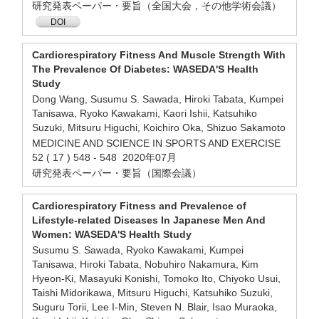
研究発表ペーパー・要旨（全国大会，その他学術会議）
DOI
Cardiorespiratory Fitness And Muscle Strength With
The Prevalence Of Diabetes: WASEDA'S Health
Study
Dong Wang, Susumu S. Sawada, Hiroki Tabata, Kumpei
Tanisawa, Ryoko Kawakami, Kaori Ishii, Katsuhiko
Suzuki, Mitsuru Higuchi, Koichiro Oka, Shizuo Sakamoto
MEDICINE AND SCIENCE IN SPORTS AND EXERCISE
52 ( 17 ) 548 - 548 2020年07月
研究発表ペーパー・要旨（国際会議）
Cardiorespiratory Fitness and Prevalence of
Lifestyle-related Diseases In Japanese Men And
Women: WASEDA'S Health Study
Susumu S. Sawada, Ryoko Kawakami, Kumpei
Tanisawa, Hiroki Tabata, Nobuhiro Nakamura, Kim
Hyeon-Ki, Masayuki Konishi, Tomoko Ito, Chiyoko Usui,
Taishi Midorikawa, Mitsuru Higuchi, Katsuhiko Suzuki,
Suguru Torii, Lee I-Min, Steven N. Blair, Isao Muraoka,