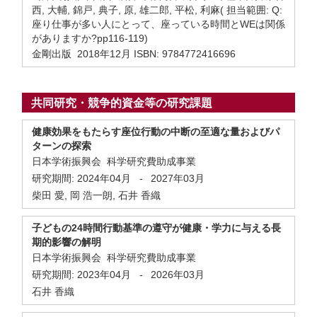
西, 大輔, 錦戸, 典子, 原, 雄二郎, 平松, 利麻( 担当範囲: Q:
座り仕事が多い人にとって、座っている時間とWEは関係
がありますか?pp116-119)
金剛出版 2018年12月 ISBN: 9784772416696
共同研究・競争的資金等の研究課題
健康効果をもたらす座位行動の中断の至適な量およびパ
ターンの探索
日本学術振興会 科学研究費助成事業
研究期間:
2024年04月
-
2027年03月
柴田 愛, 岡 浩一朗, 石井 香織
子どもの24時間行動基準の遵守が健康・学力に与える長
期的影響の解明
日本学術振興会 科学研究費助成事業
研究期間:
2023年04月
-
2026年03月
石井 香織