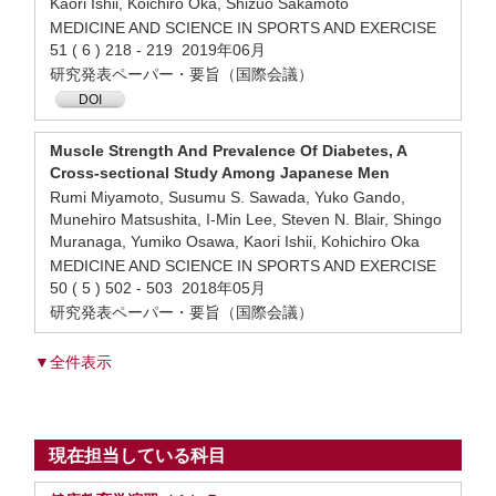
Kaori Ishii, Koichiro Oka, Shizuo Sakamoto
MEDICINE AND SCIENCE IN SPORTS AND EXERCISE
51 ( 6 ) 218 - 219 2019年06月
研究発表ペーパー・要旨（国際会議）
DOI
Muscle Strength And Prevalence Of Diabetes, A
Cross-sectional Study Among Japanese Men
Rumi Miyamoto, Susumu S. Sawada, Yuko Gando,
Munehiro Matsushita, I-Min Lee, Steven N. Blair, Shingo
Muranaga, Yumiko Osawa, Kaori Ishii, Kohichiro Oka
MEDICINE AND SCIENCE IN SPORTS AND EXERCISE
50 ( 5 ) 502 - 503 2018年05月
研究発表ペーパー・要旨（国際会議）
▼全件表示
現在担当している科目