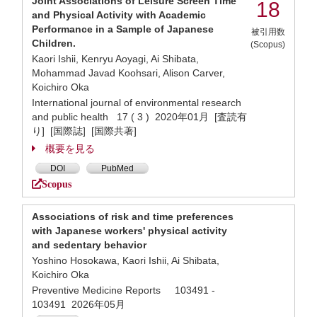
Joint Associations of Leisure Screen Time
18
and Physical Activity with Academic
Performance in a Sample of Japanese
被引用数
Children.
(Scopus)
Kaori Ishii, Kenryu Aoyagi, Ai Shibata,
Mohammad Javad Koohsari, Alison Carver,
Koichiro Oka
International journal of environmental research
and public health 17 ( 3 ) 2020年01月 [査読有
り] [国際誌] [国際共著]
概要を見る
DOI
PubMed
Scopus
Associations of risk and time preferences
with Japanese workers' physical activity
and sedentary behavior
Yoshino Hosokawa, Kaori Ishii, Ai Shibata,
Koichiro Oka
Preventive Medicine Reports 103491 -
103491 2026年05月