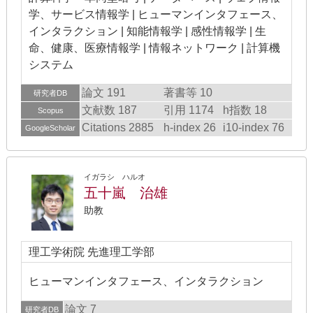
学、サービス情報学 | ヒューマンインタフェース、
インタラクション | 知能情報学 | 感性情報学 | 生
命、健康、医療情報学 | 情報ネットワーク | 計算機
システム
論文 191
著書等 10
研究者DB
文献数 187
引用 1174
h指数 18
Scopus
Citations 2885
h-index 26
i10-index 76
GoogleScholar
イガラシ ハルオ
五十嵐 治雄
助教
理工学術院 先進理工学部
ヒューマンインタフェース、インタラクション
論文 7
研究者DB