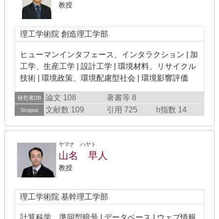
教授
理工学術院 創造理工学部
ヒューマンインタフェース、インタラクション | 加
工学、生産工学 | 設計工学 | 環境材料、リサイクル
技術 | 環境政策、環境配慮型社会 | 環境影響評価
論文 108
著書等 8
研究者DB
文献数 109
引用 725
h指数 14
Scopus
ヤマナ ハヤト
山名 早人
教授
理工学術院 基幹理工学部
計算科学 準同型暗号 | データベース | ウェブ情報