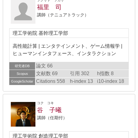
フクサト ツカサ
福里 司
講師（テニュアトラック）
理工学術院 基幹理工学部
高性能計算 | エンタテインメント、ゲーム情報学 |
ヒューマンインタフェース、インタラクション
論文 66
研究者DB
文献数 69
引用 302
h指数 8
Scopus
Citations 558
h-index 13
i10-index 18
GoogleScholar
コク コキ
谷 子曦
講師（任期付）
理工学術院 創造理工学部