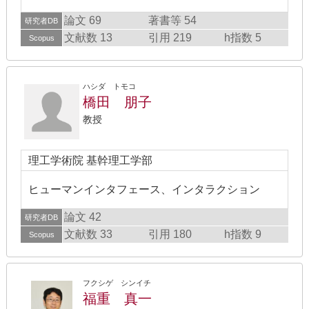
論文 69
著書等 54
研究者DB
文献数 13
引用 219
h指数 5
Scopus
ハシダ トモコ
橋田 朋子
教授
理工学術院 基幹理工学部
ヒューマンインタフェース、インタラクション
論文 42
研究者DB
文献数 33
引用 180
h指数 9
Scopus
フクシゲ シンイチ
福重 真一