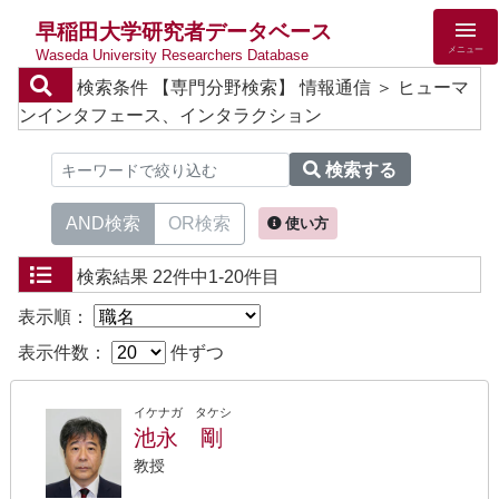
早稲田大学研究者データベース
メニュー
Waseda University Researchers Database
検索条件
【専門分野検索】 情報通信 ＞ ヒューマ
ンインタフェース、インタラクション
検索する
AND検索
OR検索
使い方
検索結果
22件中1-20件目
表示順：
表示件数：
件ずつ
イケナガ タケシ
池永 剛
教授