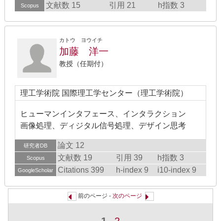
文献数 15
引用 21
h指数 3
Scopus
カトウ ヨウイチ
加藤 洋一
教授（任期付）
理工学術院 国際理工学センター（理工学術院）
ヒューマンインタフェース、インタラクション
画像処理、ディジタル信号処理、デザイン思考
論文 12
研究者DB
文献数 19
引用 39
h指数 3
Scopus
Citations 399
h-index 9
i10-index 9
GoogleScholar
前のページ -
次のページ
1
2