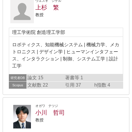
ウエスギ シゲル
上杉 繁
教授
理工学術院 創造理工学部
ロボティクス、知能機械システム | 機械力学、メカ
トロニクス | デザイン学 | ヒューマンインタフェー
ス、インタラクション | 制御、システム工学 | 設計
工学
論文 15
著書等 1
研究者DB
文献数 22
引用 37
h指数 4
Scopus
オガワ テツジ
小川 哲司
教授