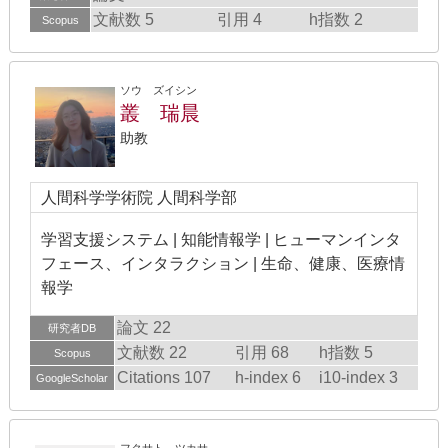
文献数 5
引用 4
h指数 2
Scopus
ソウ ズイシン
叢 瑞晨
助教
人間科学学術院 人間科学部
学習支援システム | 知能情報学 | ヒューマンインタ
フェース、インタラクション | 生命、健康、医療情
報学
論文 22
研究者DB
文献数 22
引用 68
h指数 5
Scopus
Citations 107
h-index 6
i10-index 3
GoogleScholar