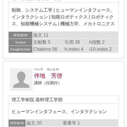
制御、システム工学 | ヒューマンインタフェース、
インタラクション | 知能ロボティクス | ロボティク
ス、知能機械システム | 機械力学、メカトロニクス
論文 11
研究者DB
文献数 5
引用 26
h指数 2
Scopus
Citations 56
h-index 4
i10-index 2
GoogleScholar
バンチ ヨシヒロ
伴地 芳啓
講師（任期付）
理工学術院 基幹理工学部
ヒューマンインタフェース、インタラクション
論文 20
著書等 1
研究者DB