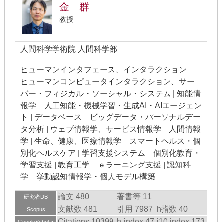
金 群
教授
人間科学学術院 人間科学部
ヒューマンインタフェース、インタラクション
ヒューマンコンピュータインタラクション、サー
バー・フィジカル・ソーシャル・システム | 知能情
報学 人工知能・機械学習・生成AI・AIエージェン
ト | データベース ビッグデータ・パーソナルデー
タ分析 | ウェブ情報学、サービス情報学 人間情報
学 | 生命、健康、医療情報学 スマートヘルス・個
別化ヘルスケア | 学習支援システム 個別化教育・
学習支援 | 教育工学 ｅラーニング支援 | 認知科
学 挙動認知情報学・個人モデル構築
論文 480
著書等 11
研究者DB
文献数 481
引用 7987
h指数 40
Scopus
Citations 10399
h-index 47
i10-index 173
GoogleScholar