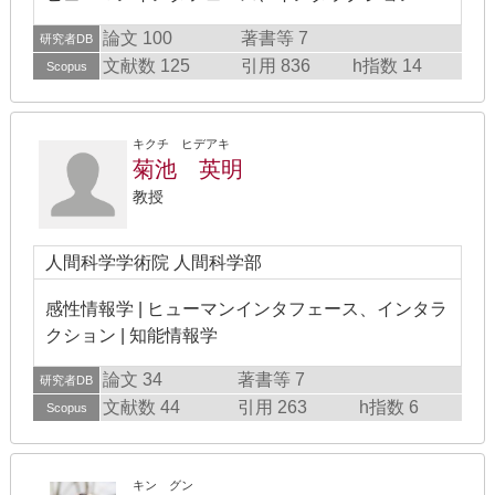
論文 100
著書等 7
研究者DB
文献数 125
引用 836
h指数 14
Scopus
キクチ ヒデアキ
菊池 英明
教授
人間科学学術院 人間科学部
感性情報学 | ヒューマンインタフェース、インタラ
クション | 知能情報学
論文 34
著書等 7
研究者DB
文献数 44
引用 263
h指数 6
Scopus
キン グン