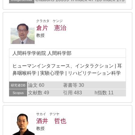
クラカタ ケンジ
倉片 憲治
教授
人間科学学術院 人間科学部
ヒューマンインタフェース、インタラクション | 耳
鼻咽喉科学 | 実験心理学 | リハビリテーション科学
論文 60
著書等 30
研究者DB
文献数 49
引用 483
h指数 11
Scopus
サカイ テツヤ
酒井 哲也
教授