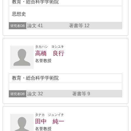
教育・総合科学学術院
思想史
論文 41
著書等 12
研究者DB
タカハシ ヨシユキ
高橋 良行
名誉教授
教育・総合科学学術院
論文 32
著書等 9
研究者DB
タナカ ジュンイチ
田中 純一
名誉教授