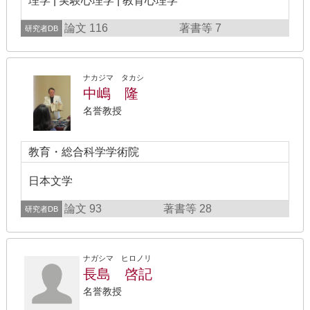
理学 | 実験心理学 | 教育心理学
論文 116
著書等 7
研究者DB
ナカジマ タカシ
中嶋 隆
名誉教授
教育・総合科学学術院
日本文学
論文 93
著書等 28
研究者DB
ナガシマ ヒロノリ
長島 啓記
名誉教授