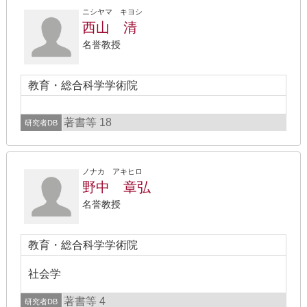
ニシヤマ キヨシ
西山 清
名誉教授
教育・総合科学学術院
著書等 18
研究者DB
ノナカ アキヒロ
野中 章弘
名誉教授
教育・総合科学学術院
社会学
著書等 4
研究者DB