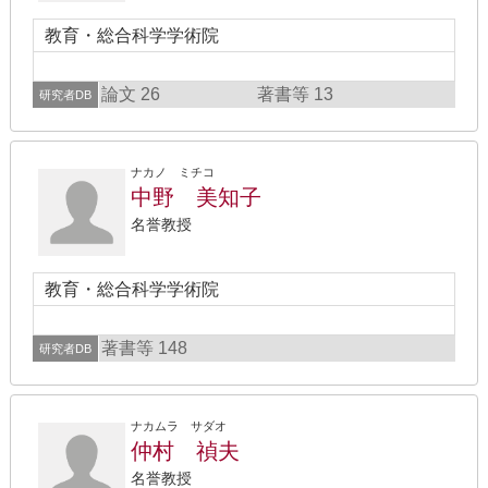
教育・総合科学学術院
論文 26
著書等 13
研究者DB
ナカノ ミチコ
中野 美知子
名誉教授
教育・総合科学学術院
著書等 148
研究者DB
ナカムラ サダオ
仲村 禎夫
名誉教授