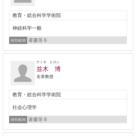
教育・総合科学学術院
神経科学一般
著書等 6
研究者DB
ナミキ ヒロシ
並木 博
名誉教授
教育・総合科学学術院
社会心理学
著書等 8
研究者DB