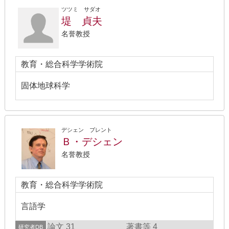
ツツミ サダオ
堤 貞夫
名誉教授
教育・総合科学学術院
固体地球科学
デシェン ブレント
Ｂ・デシェン
名誉教授
教育・総合科学学術院
言語学
論文 31
著書等 4
研究者DB