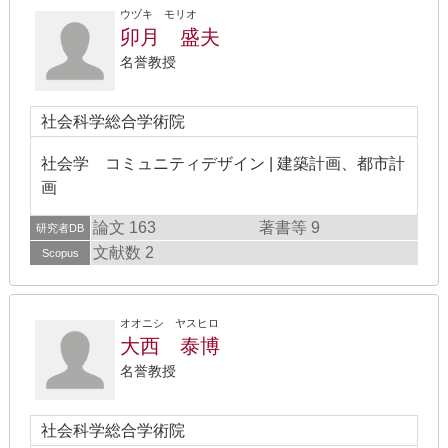
ウヅキ モリオ
卯月 盛夫
名誉教授
社会科学総合学術院
社会学 コミュニティデザイン | 建築計画、都市計
画
論文 163
著書等 9
研究者DB
文献数 2
Scopus
オオニシ ヤスヒロ
大西 泰博
名誉教授
社会科学総合学術院