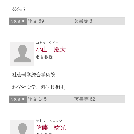
公法学
論文 69
著書等 3
研究者DB
コヤマ ケイタ
小山 慶太
名誉教授
社会科学総合学術院
科学社会学、科学技術史
論文 145
著書等 62
研究者DB
サトウ ヒロミツ
佐藤 紘光