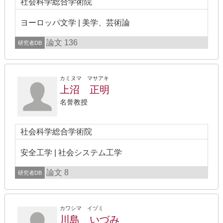
社会科学総合学術院
ヨーロッパ文学 | 美学、芸術論
論文 136
研究者DB
カミヌマ マサアキ
上沼 正明
名誉教授
社会科学総合学術院
安全工学 | 社会システム工学
論文 8
研究者DB
カワシマ イヅミ
川島 いづみ