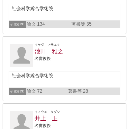
社会科学総合学術院
論文 134
著書等 35
研究者DB
イケダ マサユキ
池田 雅之
名誉教授
社会科学総合学術院
論文 72
著書等 28
研究者DB
イノウエ タダシ
井上 正
名誉教授