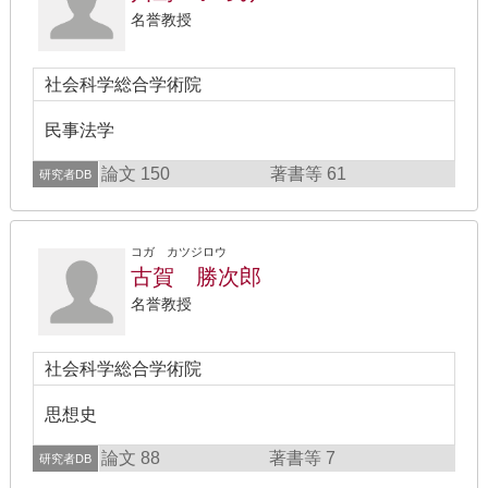
名誉教授
社会科学総合学術院
民事法学
論文 150
著書等 61
研究者DB
コガ カツジロウ
古賀 勝次郎
名誉教授
社会科学総合学術院
思想史
論文 88
著書等 7
研究者DB