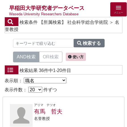
早稲田大学研究者データベース
メニュー
Waseda University Researchers Database
検索条件
【所属検索】 社会科学総合学術院 ＞ 名
誉教授
検索する
AND検索
OR検索
使い方
検索結果
36件中1-20件目
表示順：
表示件数：
件ずつ
アリマ テツオ
有馬 哲夫
名誉教授