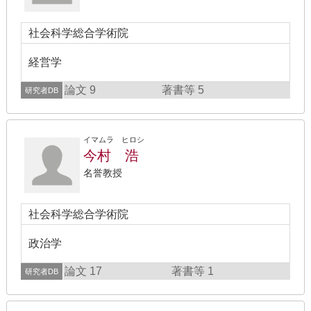
社会科学総合学術院
経営学
論文 9
著書等 5
研究者DB
イマムラ ヒロシ
今村 浩
名誉教授
社会科学総合学術院
政治学
論文 17
著書等 1
研究者DB