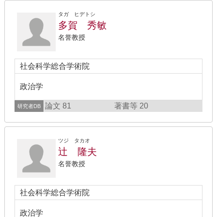
タガ ヒデトシ
多賀 秀敏
名誉教授
社会科学総合学術院
政治学
論文 81
著書等 20
研究者DB
ツジ タカオ
辻 隆夫
名誉教授
社会科学総合学術院
政治学