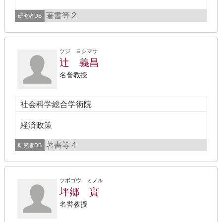
著書等 2
研究者DB
ツジ ヨシマサ
辻 義昌
名誉教授
社会科学総合学術院
経済政策
著書等 4
研究者DB
ツボゴウ ミノル
坪郷 實
名誉教授