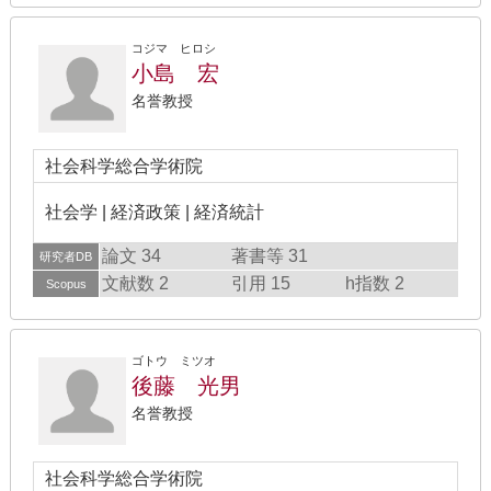
コジマ ヒロシ
小島 宏
名誉教授
社会科学総合学術院
社会学 | 経済政策 | 経済統計
論文 34
著書等 31
研究者DB
文献数 2
引用 15
h指数 2
Scopus
ゴトウ ミツオ
後藤 光男
名誉教授
社会科学総合学術院