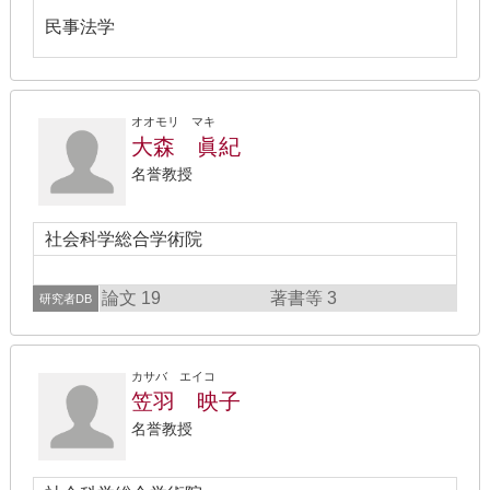
民事法学
オオモリ マキ
大森 眞紀
名誉教授
社会科学総合学術院
論文 19
著書等 3
研究者DB
カサバ エイコ
笠羽 映子
名誉教授