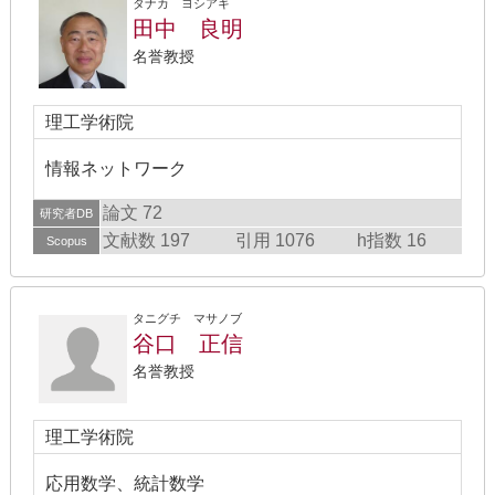
タナカ ヨシアキ
田中 良明
名誉教授
理工学術院
情報ネットワーク
論文 72
研究者DB
文献数 197
引用 1076
h指数 16
Scopus
タニグチ マサノブ
谷口 正信
名誉教授
理工学術院
応用数学、統計数学