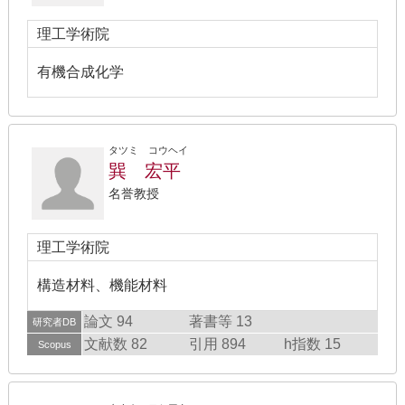
理工学術院
有機合成化学
タツミ コウヘイ
巽 宏平
名誉教授
理工学術院
構造材料、機能材料
論文 94
著書等 13
研究者DB
文献数 82
引用 894
h指数 15
Scopus