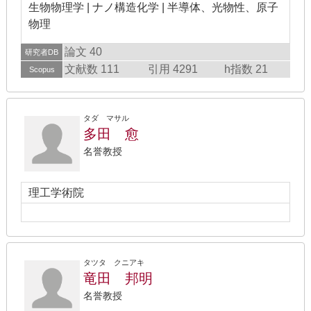
生物物理学 | ナノ構造化学 | 半導体、光物性、原子
物理
論文 40
研究者DB
文献数 111
引用 4291
h指数 21
Scopus
タダ マサル
多田 愈
名誉教授
理工学術院
タツタ クニアキ
竜田 邦明
名誉教授