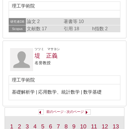
理工学術院
論文 2
著書等 10
研究者DB
文献数 17
引用 18
h指数 2
Scopus
ツツミ マサヨシ
堤 正義
名誉教授
理工学術院
基礎解析学 | 応用数学、統計数学 | 数学基礎
前のページ
-
次のページ
1
2
3
4
5
6
7
8
9
10
11
12
13