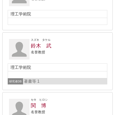
理工学術院
スズキ タケル
鈴木 武
名誉教授
理工学術院
著書等 1
研究者DB
セキ ヒロシ
関 博
名誉教授