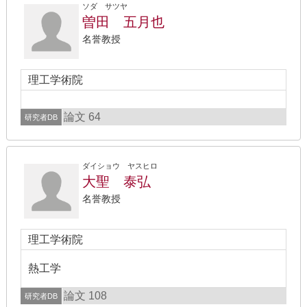
ソダ サツヤ
曽田 五月也
名誉教授
理工学術院
論文 64
研究者DB
ダイショウ ヤスヒロ
大聖 泰弘
名誉教授
理工学術院
熱工学
論文 108
研究者DB