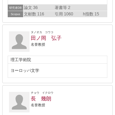
論文 36
著書等 2
研究者DB
文献数 116
引用 1060
h指数 15
Scopus
タノオカ コウコ
田ノ岡 弘子
名誉教授
理工学術院
ヨーロッパ文学
チョウ イクロウ
長 幾朗
名誉教授