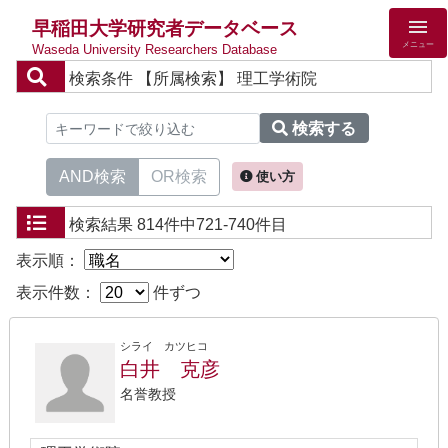
早稲田大学研究者データベース
メニュー
Waseda University Researchers Database
検索条件
【所属検索】 理工学術院
検索する
AND検索
OR検索
使い方
検索結果
814件中721-740件目
表示順：
表示件数：
件ずつ
シライ カツヒコ
白井 克彦
名誉教授