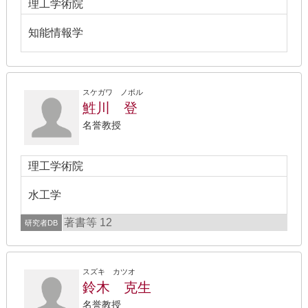
理工学術院
知能情報学
スケガワ ノボル
鮏川 登
名誉教授
理工学術院
水工学
著書等 12
研究者DB
スズキ カツオ
鈴木 克生
名誉教授