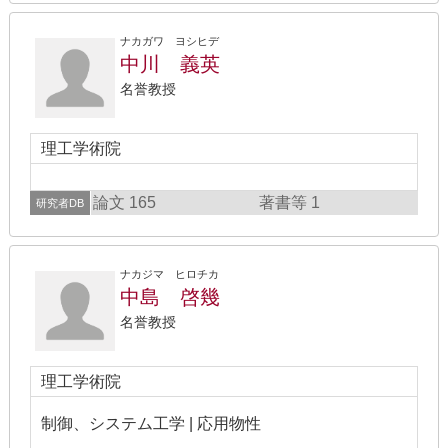
ナカガワ ヨシヒデ
中川 義英
名誉教授
理工学術院
論文 165
著書等 1
研究者DB
ナカジマ ヒロチカ
中島 啓幾
名誉教授
理工学術院
制御、システム工学 | 応用物性