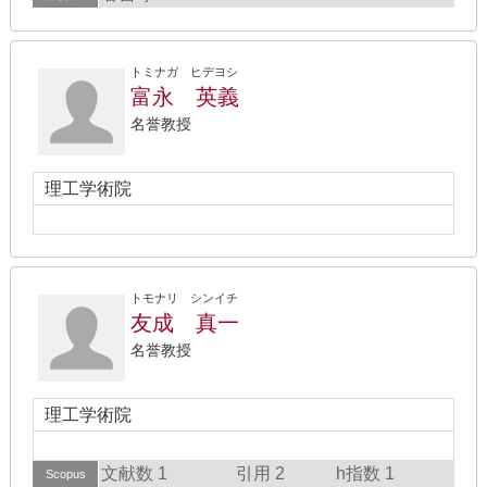
トミナガ ヒデヨシ
富永 英義
名誉教授
理工学術院
トモナリ シンイチ
友成 真一
名誉教授
理工学術院
文献数 1
引用 2
h指数 1
Scopus