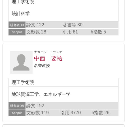
理工学術院
統計科学
論文 122
著書等 30
研究者DB
文献数 28
引用 61
h指数 5
Scopus
ナカニシ ヨウスケ
中西 要祐
名誉教授
理工学術院
地球資源工学、エネルギー学
論文 152
研究者DB
文献数 119
引用 3770
h指数 26
Scopus