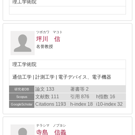
理工学術院
ツボカワ マコト
坪川 信
名誉教授
理工学術院
通信工学 | 計測工学 | 電子デバイス、電子機器
論文 133
著書等 2
研究者DB
文献数 111
引用 876
h指数 16
Scopus
Citations 1193
h-index 18
i10-index 32
GoogleScholar
テラシマ ノブヨシ
寺島 信義