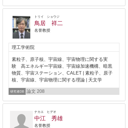
トリイ ショウジ
鳥居 祥二
名誉教授
理工学術院
素粒子、原子核、宇宙線、宇宙物理に関する実
験 高エネルギー宇宙線、宇宙線加速機構、暗黒
物質、宇宙ステーション、CALET | 素粒子、原子
核、宇宙線、宇宙物理に関する理論 | 天文学
論文 208
研究者DB
ナカエ ヒデオ
中江 秀雄
名誉教授