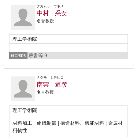
ナカムラ ウネメ
中村 采女
名誉教授
理工学術院
著書等 9
研究者DB
ナグモ ミチヒコ
南雲 道彦
名誉教授
理工学術院
材料加工、組織制御 | 構造材料、機能材料 | 金属材
料物性