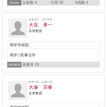
文献数 4
引用 36
h指数 4
Scopus
オオタニ コウイチ
大谷 孝一
名誉教授
商学学術院
商学 | 民事法学
著書等 19
研究者DB
オオツカ ムネハル
大塚 宗春
名誉教授