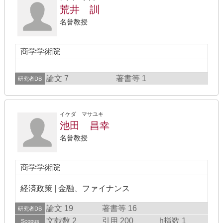
荒井 訓
名誉教授
商学学術院
論文 7
著書等 1
研究者DB
イケダ マサユキ
池田 昌幸
名誉教授
商学学術院
経済政策 | 金融、ファイナンス
論文 19
著書等 16
研究者DB
文献数 2
引用 200
h指数 1
Scopus