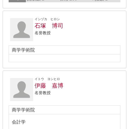
イシヅカ ヒロシ
石塚 博司
名誉教授
商学学術院
イトウ ヨシヒロ
伊藤 嘉博
名誉教授
商学学術院
会計学