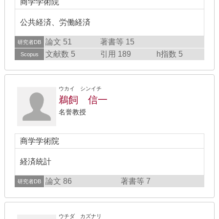
商学学術院
公共経済、労働経済
論文 51
著書等 15
研究者DB
文献数 5
引用 189
h指数 5
Scopus
ウカイ シンイチ
鵜飼 信一
名誉教授
商学学術院
経済統計
論文 86
著書等 7
研究者DB
ウチダ カズナリ