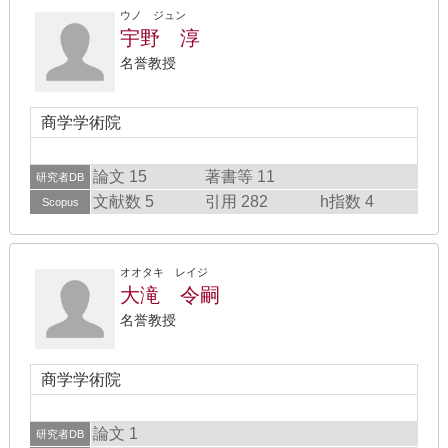
ウノ ジュン
宇野 淳
名誉教授
商学学術院
論文 15
著書等 11
研究者DB
文献数 5
引用 282
h指数 4
Scopus
オオタキ レイジ
大滝 令嗣
名誉教授
商学学術院
論文 1
研究者DB