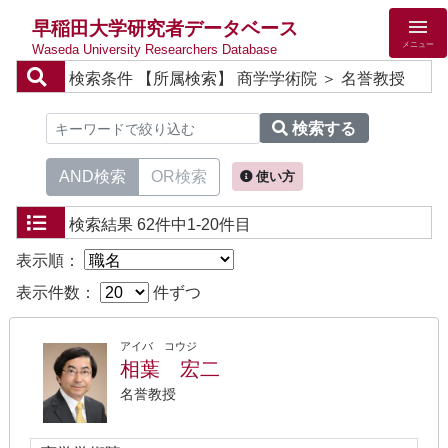
早稲田大学研究者データベース
メニュー
Waseda University Researchers Database
検索条件
【所属検索】 商学学術院 ＞ 名誉教授
検索する
AND検索
OR検索
使い方
検索結果
62件中1-20件目
表示順：
表示件数：
件ずつ
アイバ コウジ
相葉 宏二
名誉教授