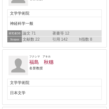
文学学術院
神経科学一般
論文 71
著書等 12
研究者DB
文献数 22
引用 142
h指数 8
Scopus
フクシマ アキホ
福島 秋穗
名誉教授
文学学術院
日本文学