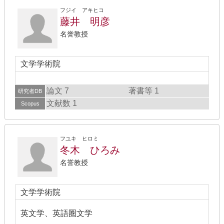
フジイ アキヒコ
藤井 明彦
名誉教授
文学学術院
論文 7
著書等 1
研究者DB
文献数 1
Scopus
フユキ ヒロミ
冬木 ひろみ
名誉教授
文学学術院
英文学、英語圏文学