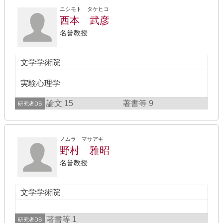
ニシモト タケヒコ
西本 武彦
名誉教授
文学学術院
実験心理学
論文 15
著書等 9
研究者DB
ノムラ マサアキ
野村 雅昭
名誉教授
文学学術院
著書等 1
研究者DB