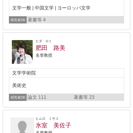
文学一般 | 中国文学 | ヨーロッパ文学
著書等 4
研究者DB
ヒダ ロミ
肥田 路美
名誉教授
文学学術院
美術史
論文 111
著書等 23
研究者DB
ヒムロ ミサコ
氷室 美佐子
名誉教授