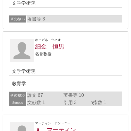
文学学術院
著書等 3
研究者DB
ホソガネ ツネオ
細金 恒男
名誉教授
文学学術院
教育学
論文 67
著書等 10
研究者DB
文献数 1
引用 3
h指数 1
Scopus
マーティン アントニー
Ａ．マーティン