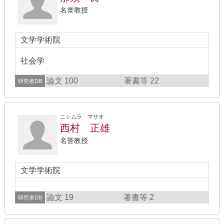
名誉教授
文学学術院
社会学
論文 100
著書等 22
研究者DB
ニシムラ マサオ
西村 正雄
名誉教授
文学学術院
論文 19
著書等 2
研究者DB