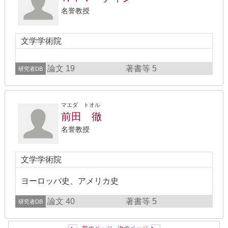
名誉教授
文学学術院
論文 19
著書等 5
研究者DB
マエダ トオル
前田 徹
名誉教授
文学学術院
ヨーロッパ史、アメリカ史
論文 40
著書等 5
研究者DB