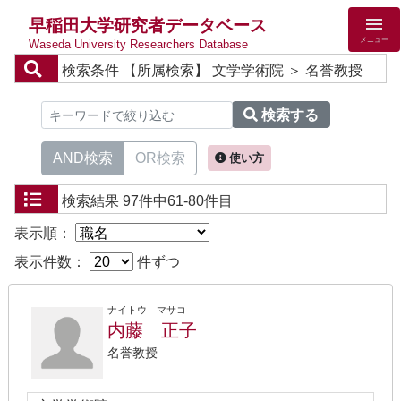
早稲田大学研究者データベース
メニュー
Waseda University Researchers Database
検索条件
【所属検索】 文学学術院 ＞ 名誉教授
検索する
AND検索
OR検索
使い方
検索結果
97件中61-80件目
表示順：
表示件数：
件ずつ
ナイトウ マサコ
内藤 正子
名誉教授