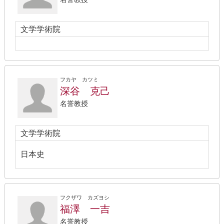
文学学術院
フカヤ カツミ
深谷 克己
名誉教授
文学学術院
日本史
フクザワ カズヨシ
福澤 一吉
名誉教授