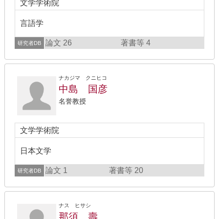
文学学術院
言語学
論文 26
著書等 4
研究者DB
ナカジマ クニヒコ
中島 国彦
名誉教授
文学学術院
日本文学
論文 1
著書等 20
研究者DB
ナス ヒサシ
那須 壽