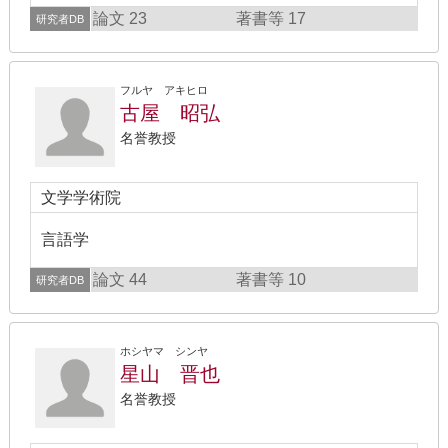
論文 23
著書等 17
研究者DB
フルヤ アキヒロ
古屋 昭弘
名誉教授
文学学術院
言語学
論文 44
著書等 10
研究者DB
ホシヤマ シンヤ
星山 晋也
名誉教授