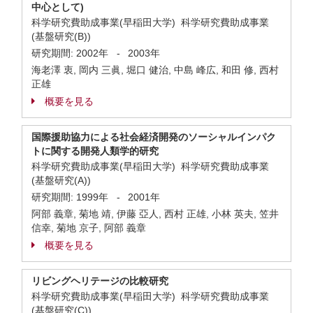
中心として)
科学研究費助成事業(早稲田大学) 科学研究費助成事業
(基盤研究(B))
研究期間:
2002年
-
2003年
海老澤 衷, 岡内 三眞, 堀口 健治, 中島 峰広, 和田 修, 西村
正雄
概要を見る
国際援助協力による社会経済開発のソーシャルインパク
トに関する開発人類学的研究
科学研究費助成事業(早稲田大学) 科学研究費助成事業
(基盤研究(A))
研究期間:
1999年
-
2001年
阿部 義章, 菊地 靖, 伊藤 亞人, 西村 正雄, 小林 英夫, 笠井
信幸, 菊地 京子, 阿部 義章
概要を見る
リビングヘリテージの比較研究
科学研究費助成事業(早稲田大学) 科学研究費助成事業
(基盤研究(C))