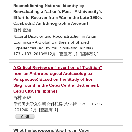
Reestablishing National Identity by
Reevaluating a Nation's Past - A University's
Effort to Recover from War in the Late 1990s
Cambodia: An Ethnographic Account
西村 正雄
Natural Disaster and Reconstruction in Asian
Econmics - A Global Synthesis of Shared
Experiences (ed. by Yau Shuk-ting, Kinnia)
173 - 183 2013年12月 [査読有り] [招待有り]
A Critical Review on "Invention of Tradition"
from an Anthropological Archaeological
Perspective: Based on the Study of Iron
Slag found in the Cebu Central Settlement,
Cebu City, Philippines
西村 正雄
早稲田大学文学研究科紀要 第58輯 58 71 - 96
2012年12月 [査読有り]
CiNii
What the Europeans Saw first in Cebu