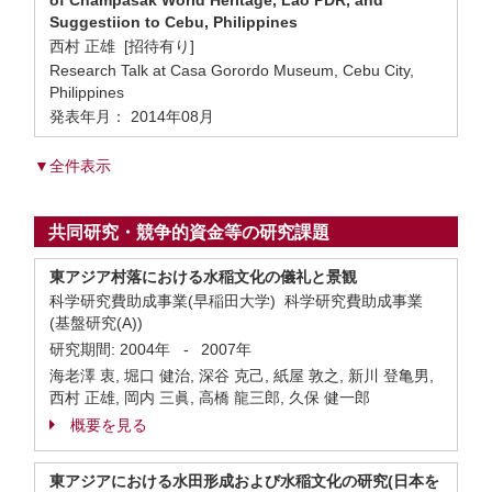
of Champasak World Heritage, Lao PDR, and
Suggestiion to Cebu, Philippines
西村 正雄 [招待有り]
Research Talk at Casa Gorordo Museum, Cebu City,
Philippines
発表年月： 2014年08月
▼全件表示
共同研究・競争的資金等の研究課題
東アジア村落における水稲文化の儀礼と景観
科学研究費助成事業(早稲田大学) 科学研究費助成事業
(基盤研究(A))
研究期間:
2004年
-
2007年
海老澤 衷, 堀口 健治, 深谷 克己, 紙屋 敦之, 新川 登亀男,
西村 正雄, 岡内 三眞, 高橋 龍三郎, 久保 健一郎
概要を見る
東アジアにおける水田形成および水稲文化の研究(日本を