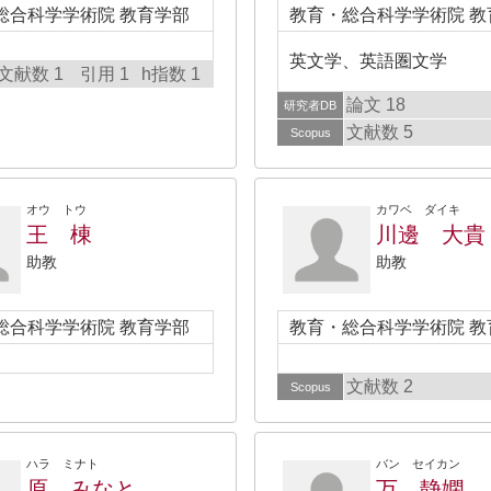
総合科学学術院 教育学部
教育・総合科学学術院 教
英文学、英語圏文学
文献数 1
引用 1
h指数 1
論文 18
研究者DB
文献数 5
Scopus
オウ トウ
カワベ ダイキ
王 棟
川邊 大貴
助教
助教
総合科学学術院 教育学部
教育・総合科学学術院 教
文献数 2
Scopus
ハラ ミナト
バン セイカン
原 みなと
万 静嫻