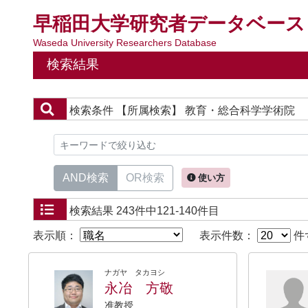
早稲田大学研究者データベース
Waseda University Researchers Database
検索結果
検索条件
【所属検索】 教育・総合科学学術院
AND検索
OR検索
使い方
検索結果
243件中121-140件目
表示順：
表示件数：
件
ナガヤ タカヨシ
永冶 方敬
准教授