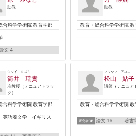
助教
助教
総合科学学術院 教育学部
教育・総合科学学術院 教
学
論文 4
ツツイ ミズキ
マツヤマ アユコ
筒井 瑞貴
松山 鮎子
准教授（テニュアトラッ
講師（テニュア
ク）
総合科学学術院 教育学部
教育・総合科学学術院 教
、英語圏文学 イギリス
論文 16
著書等
研究者DB