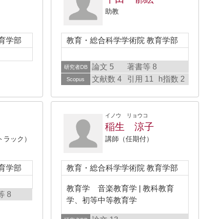
助教
育学部
教育・総合科学学術院 教育学部
論文 5
著書等 8
研究者DB
文献数 4
引用 11
h指数 2
Scopus
イノウ リョウコ
稲生 涼子
トラック）
講師（任期付）
育学部
教育・総合科学学術院 教育学部
教育学 音楽教育学 | 教科教育
 8
学、初等中等教育学