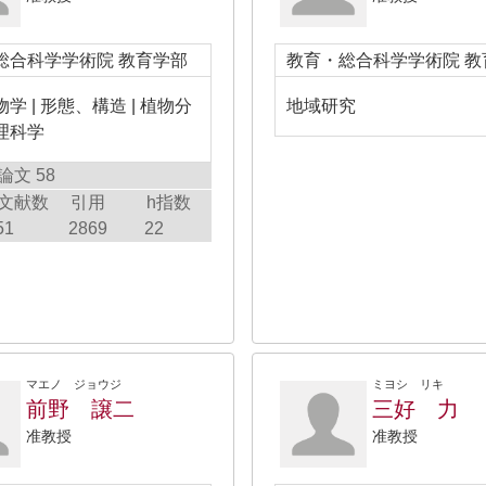
総合科学学術院 教育学部
教育・総合科学学術院 教
学 | 形態、構造 | 植物分
地域研究
理科学
論文 58
文献数
引用
h指数
51
2869
22
マエノ ジョウジ
ミヨシ リキ
前野 譲二
三好 力
准教授
准教授