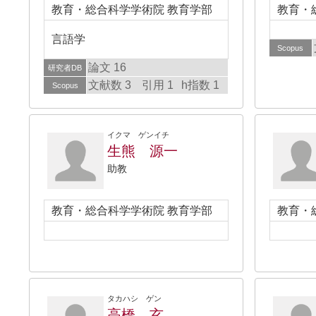
教育・総合科学学術院 教育学部
教育・
言語学
Scopus
論文 16
研究者DB
文献数 3
引用 1
h指数 1
Scopus
イクマ ゲンイチ
生熊 源一
助教
教育・総合科学学術院 教育学部
教育・
タカハシ ゲン
高橋 玄