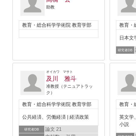
助教
教育・総合科学学術院 教育学部
教育・
日本文
研究者DB
オイカワ マサト
及川 雅斗
准教授（テニュアトラッ
ク）
教育・総合科学学術院 教育学部
教育・
公共経済、労働経済 | 経済政策
英文学
小説
論文 21
研究者DB