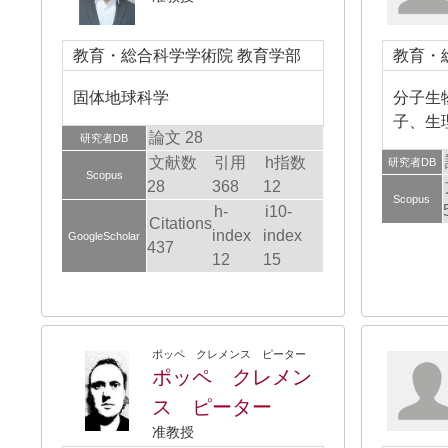
教育・総合科学学術院 教育学部
教育・
固体地球科学
分子生物
子、生
論文 28
研究者DB
文献数
引用
h指数
研究者DB
Scopus
28
368
12
Scopus
h-
i10-
Citations
index
index
GoogleScholar
437
12
15
ポッペ クレメンス ピーター
ポッペ クレメン
ス ピーター
准教授