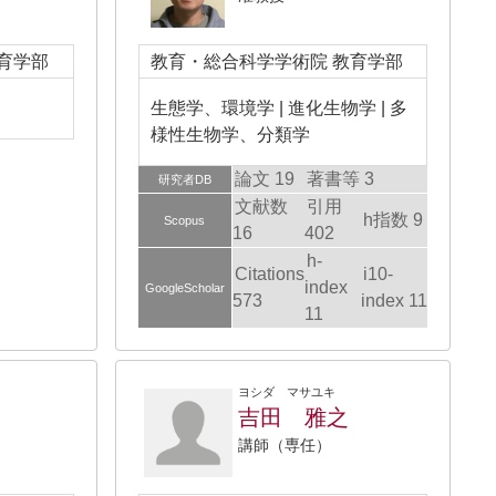
育学部
教育・総合科学学術院 教育学部
生態学、環境学 | 進化生物学 | 多
様性生物学、分類学
論文 19
著書等 3
研究者DB
文献数
引用
h指数 9
Scopus
16
402
h-
Citations
i10-
index
GoogleScholar
573
index 11
11
ヨシダ マサユキ
吉田 雅之
講師（専任）