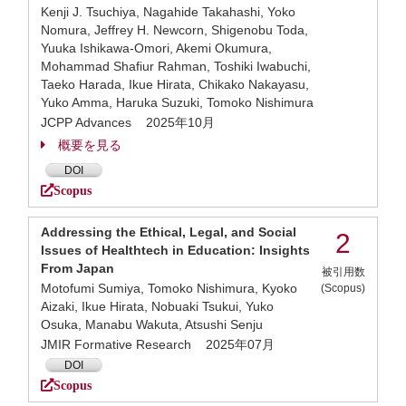
Kenji J. Tsuchiya, Nagahide Takahashi, Yoko
Nomura, Jeffrey H. Newcorn, Shigenobu Toda,
Yuuka Ishikawa‐Omori, Akemi Okumura,
Mohammad Shafiur Rahman, Toshiki Iwabuchi,
Taeko Harada, Ikue Hirata, Chikako Nakayasu,
Yuko Amma, Haruka Suzuki, Tomoko Nishimura
JCPP Advances 2025年10月
概要を見る
DOI
Scopus
Addressing the Ethical, Legal, and Social
2
Issues of Healthtech in Education: Insights
From Japan
被引用数
Motofumi Sumiya, Tomoko Nishimura, Kyoko
(Scopus)
Aizaki, Ikue Hirata, Nobuaki Tsukui, Yuko
Osuka, Manabu Wakuta, Atsushi Senju
JMIR Formative Research 2025年07月
DOI
Scopus