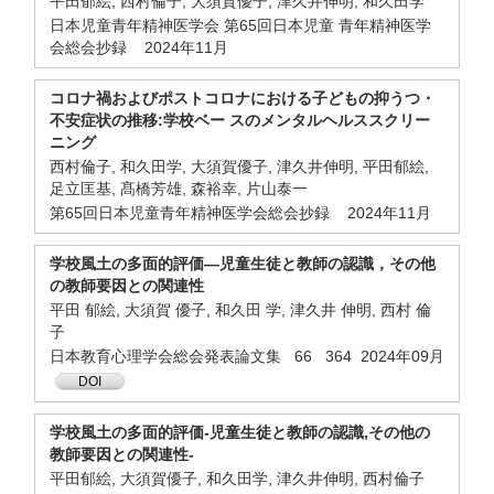
平田郁絵, 西村倫子, 大須賀優子, 津久井伸明, 和久田学
日本児童青年精神医学会 第65回日本児童 青年精神医学
会総会抄録 2024年11月
コロナ禍およびポストコロナにおける子どもの抑うつ・
不安症状の推移:学校ベー スのメンタルヘルススクリー
ニング
西村倫子, 和久田学, 大須賀優子, 津久井伸明, 平田郁絵,
足立匡基, 髙橋芳雄, 森裕幸, 片山泰一
第65回日本児童青年精神医学会総会抄録 2024年11月
学校風土の多面的評価—児童生徒と教師の認識，その他
の教師要因との関連性
平田 郁絵, 大須賀 優子, 和久田 学, 津久井 伸明, 西村 倫
子
日本教育心理学会総会発表論文集 66 364 2024年09月
DOI
学校風土の多面的評価-児童生徒と教師の認識,その他の
教師要因との関連性-
平田郁絵, 大須賀優子, 和久田学, 津久井伸明, 西村倫子