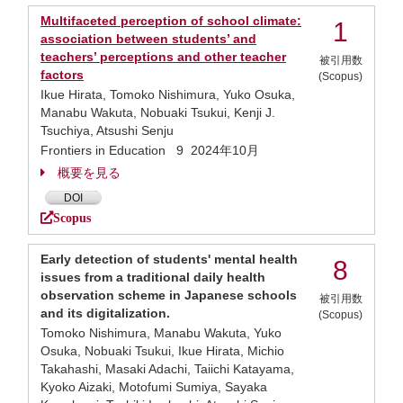
Multifaceted perception of school climate:
1
association between students’ and
teachers’ perceptions and other teacher
被引用数
factors
(Scopus)
Ikue Hirata, Tomoko Nishimura, Yuko Osuka,
Manabu Wakuta, Nobuaki Tsukui, Kenji J.
Tsuchiya, Atsushi Senju
Frontiers in Education 9 2024年10月
概要を見る
DOI
Scopus
Early detection of students' mental health
8
issues from a traditional daily health
observation scheme in Japanese schools
被引用数
and its digitalization.
(Scopus)
Tomoko Nishimura, Manabu Wakuta, Yuko
Osuka, Nobuaki Tsukui, Ikue Hirata, Michio
Takahashi, Masaki Adachi, Taiichi Katayama,
Kyoko Aizaki, Motofumi Sumiya, Sayaka