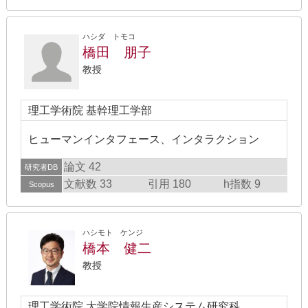
ハシダ トモコ
橋田 朋子
教授
理工学術院 基幹理工学部
ヒューマンインタフェース、インタラクション
論文 42
研究者DB
文献数 33
引用 180
h指数 9
Scopus
ハシモト ケンジ
橋本 健二
教授
理工学術院 大学院情報生産システム研究科