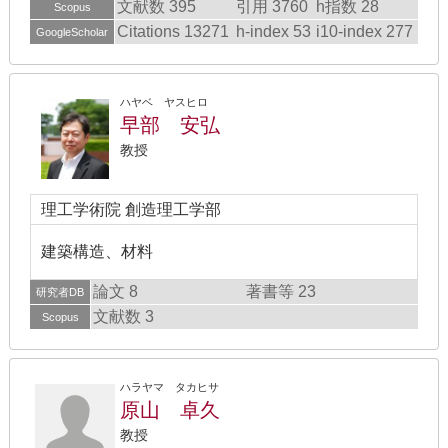
文献数 395
引用 3760
h指数 28
Scopus
Citations 13271
h-index 53
i10-index 277
GoogleScholar
ハヤベ ヤスヒロ
早部 安弘
教授
理工学術院 創造理工学部
建築構造、材料
論文 8
著書等 23
研究者DB
文献数 3
Scopus
ハラヤマ タカヒサ
原山 卓久
教授