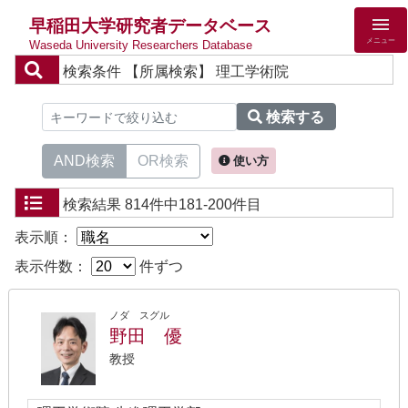
早稲田大学研究者データベース
メニュー
Waseda University Researchers Database
検索条件
【所属検索】 理工学術院
検索する
AND検索
OR検索
使い方
検索結果
814件中181-200件目
表示順：
表示件数：
件ずつ
ノダ スグル
野田 優
教授