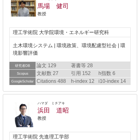
馬場 健司
教授
理工学術院 大学院環境・エネルギー研究科
土木環境システム | 環境政策、環境配慮型社会 | 環
境影響評価
論文 129
著書等 28
研究者DB
文献数 27
引用 152
h指数 6
Scopus
Citations 488
h-index 12
i10-index 14
GoogleScholar
ハマダ ミチアキ
浜田 道昭
教授
理工学術院 先進理工学部