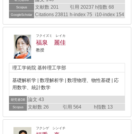
文献数 201
引用 20237
h指数 68
Scopus
Citations 23811
h-index 75
i10-index 154
GoogleScholar
フクイズミ レイカ
福泉 麗佳
教授
理工学術院 基幹理工学部
基礎解析学 | 数理解析学 | 数理物理、物性基礎 | 応
用数学、統計数学
論文 43
研究者DB
文献数 26
引用 564
h指数 13
Scopus
フクシゲ シンイチ