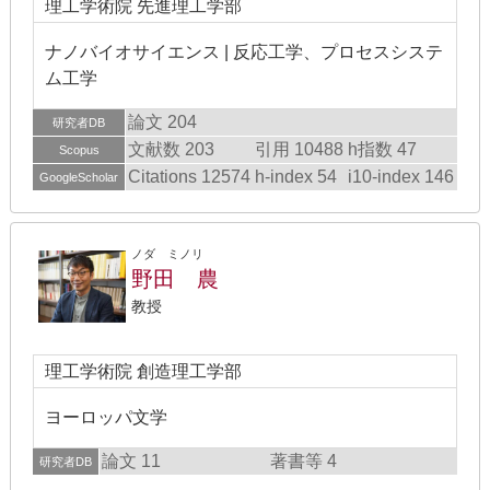
理工学術院 先進理工学部
ナノバイオサイエンス | 反応工学、プロセスシステ
ム工学
論文 204
研究者DB
文献数 203
引用 10488
h指数 47
Scopus
Citations 12574
h-index 54
i10-index 146
GoogleScholar
ノダ ミノリ
野田 農
教授
理工学術院 創造理工学部
ヨーロッパ文学
論文 11
著書等 4
研究者DB