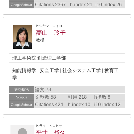
Citations 2367
h-index 21
i10-index 26
GoogleScholar
ヒシヤマ レイコ
菱山 玲子
教授
理工学術院 創造理工学部
知能情報学 | 安全工学 | 社会システム工学 | 教育工
学
論文 73
研究者DB
文献数 58
引用 218
h指数 8
Scopus
Citations 424
h-index 10
i10-index 12
GoogleScholar
ヒライ ヒロヒサ
平井 裕久