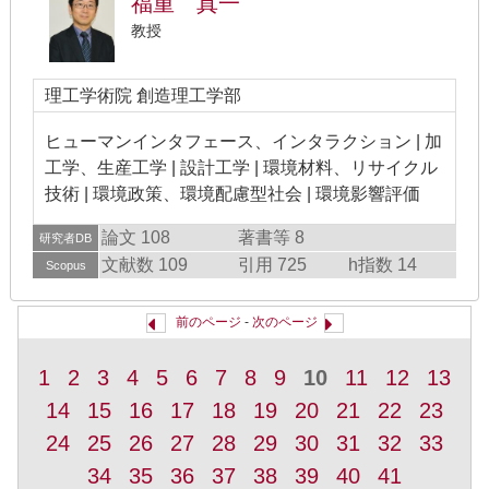
福重 真一
教授
理工学術院 創造理工学部
ヒューマンインタフェース、インタラクション | 加
工学、生産工学 | 設計工学 | 環境材料、リサイクル
技術 | 環境政策、環境配慮型社会 | 環境影響評価
論文 108
著書等 8
研究者DB
文献数 109
引用 725
h指数 14
Scopus
前のページ
-
次のページ
1
2
3
4
5
6
7
8
9
10
11
12
13
14
15
16
17
18
19
20
21
22
23
24
25
26
27
28
29
30
31
32
33
34
35
36
37
38
39
40
41