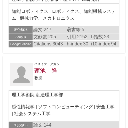
知能ロボティクス | ロボティクス、知能機械システ
ム | 機械力学、メカトロニクス
論文 247
著書等 5
研究者DB
文献数 205
引用 2152
h指数 23
Scopus
Citations 3043
h-index 30
i10-index 94
GoogleScholar
ハスイケ タカシ
蓮池 隆
教授
理工学術院 創造理工学部
感性情報学 | ソフトコンピューティング | 安全工学
| 社会システム工学
論文 144
研究者DB