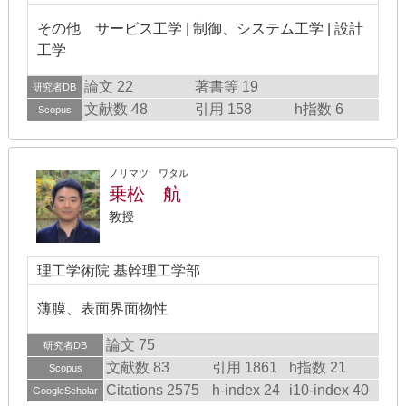
その他 サービス工学 | 制御、システム工学 | 設計
工学
論文 22
著書等 19
研究者DB
文献数 48
引用 158
h指数 6
Scopus
ノリマツ ワタル
乗松 航
教授
理工学術院 基幹理工学部
薄膜、表面界面物性
論文 75
研究者DB
文献数 83
引用 1861
h指数 21
Scopus
Citations 2575
h-index 24
i10-index 40
GoogleScholar