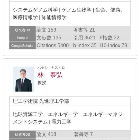
システムゲノム科学 | ゲノム生物学 | 生命、健康、
医療情報学 | 知能情報学
論文 159
著書等 21
研究者DB
文献数 135
引用 3621
h指数 32
Scopus
Citations 5400
h-index 35
i10-index 78
GoogleScholar
ハヤシ ヤスヒロ
林 泰弘
教授
理工学術院 先進理工学部
地球資源工学、エネルギー学 エネルギーマネジ
メントシステム | 電力工学
論文 418
著書等 7
研究者DB