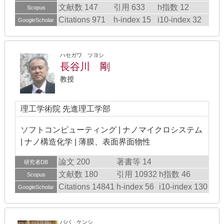
文献数 147
引用 633
h指数 12
Scopus
Citations 971
h-index 15
i10-index 32
GoogleScholar
ハセガワ ツヨシ
長谷川 剛
教授
理工学術院 先進理工学部
ソフトコンピューティング | ナノマイクロシステム
| ナノ構造化学 | 薄膜、表面界面物性
論文 200
著書等 14
研究者DB
文献数 180
引用 10932
h指数 46
Scopus
Citations 14841
h-index 56
i10-index 130
GoogleScholar
ババ ケンシ