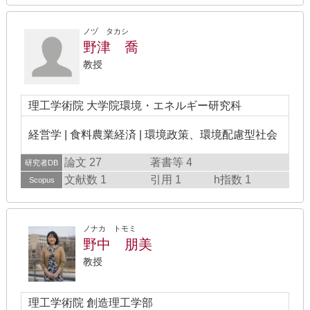
ノヅ タカシ
野津 喬
教授
理工学術院 大学院環境・エネルギー研究科
経営学 | 食料農業経済 | 環境政策、環境配慮型社会
論文 27
著書等 4
研究者DB
文献数 1
引用 1
h指数 1
Scopus
ノナカ トモミ
野中 朋美
教授
理工学術院 創造理工学部