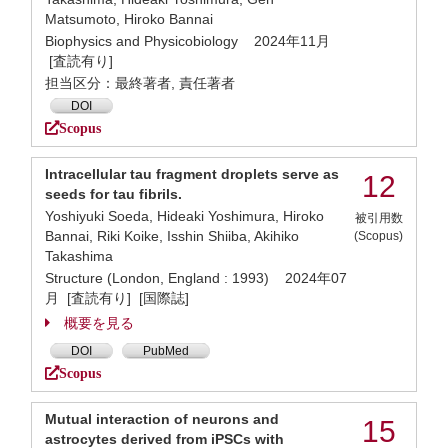
Matsumoto, Hiroko Bannai
Biophysics and Physicobiology 2024年11月
[査読有り]
担当区分：最終著者, 責任著者
DOI
Scopus
Intracellular tau fragment droplets serve as
12
seeds for tau fibrils.
Yoshiyuki Soeda, Hideaki Yoshimura, Hiroko
被引用数
Bannai, Riki Koike, Isshin Shiiba, Akihiko
(Scopus)
Takashima
Structure (London, England : 1993) 2024年07
月 [査読有り] [国際誌]
概要を見る
DOI
PubMed
Scopus
Mutual interaction of neurons and
15
astrocytes derived from iPSCs with