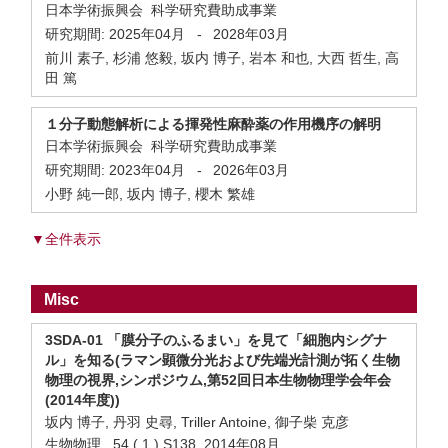
日本学術振興会 科学研究費助成事業
研究期間:
2025年04月
-
2028年03月
前川 素子, 杉浦 悠毅, 坂内 博子, 岩本 和也, 大西 哲生, 高
田 篤
１分子動態解析による揮発性麻酔薬の作用機序の解明
日本学術振興会 科学研究費助成事業
研究期間:
2023年04月
-
2026年03月
小野 純一郎, 坂内 博子, 櫻木 繁雄
▼全件表示
Misc
3SDA-01 「膜分子のふるまい」を見て「細胞内シグナ
ル」を知る(ラマン顕微分光および先端光計測が拓く生物
物理の視界,シンポジウム,第52回日本生物物理学会年会
(2014年度))
坂内 博子, 丹羽 史尋, Triller Antoine, 御子柴 克彦
生物物理 54 ( 1 ) S138 2014年08月