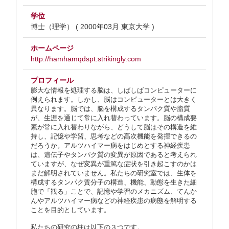
学位
博士（理学） ( 2000年03月 東京大学 )
ホームページ
http://hamhamqdspt.strikingly.com
プロフィール
膨大な情報を処理する脳は、しばしばコンピューターに
例えられます。しかし、脳はコンピューターとは大きく
異なります。脳では、脳を構成するタンパク質や脂質
が、生涯を通じて常に入れ替わっています。脳の構成要
素が常に入れ替わりながら、どうして脳はその構造を維
持し、記憶や学習、思考などの高次機能を発揮できるの
だろうか。アルツハイマー病をはじめとする神経疾患
は、遺伝子やタンパク質の変異が原因であると考えられ
ていますが、なぜ変異が重篤な症状を引き起こすのかは
まだ解明されていません。私たちの研究室では、生体を
構成するタンパク質分子の構造、機能、動態を生きた細
胞で「観る」ことで、記憶や学習のメカニズム、てんか
んやアルツハイマー病などの神経疾患の病態を解明する
ことを目的としています。
私たちの研究の柱は以下の３つです。