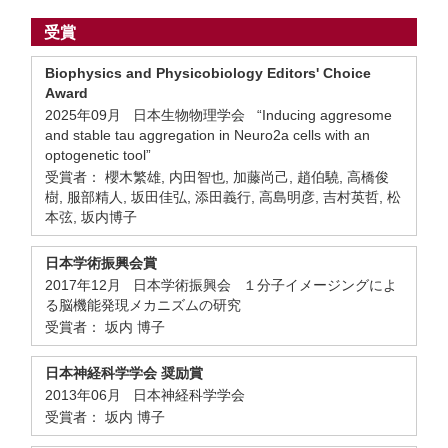
受賞
Biophysics and Physicobiology Editors' Choice
Award
2025年09月 日本生物物理学会 “Inducing aggresome
and stable tau aggregation in Neuro2a cells with an
optogenetic tool”
受賞者： 櫻木繁雄, 内田智也, 加藤尚己, 趙伯驍, 高橋俊
樹, 服部精人, 坂田佳弘, 添田義行, 高島明彦, 吉村英哲, 松
本弦, 坂内博子
日本学術振興会賞
2017年12月 日本学術振興会 １分子イメージングによ
る脳機能発現メカニズムの研究
受賞者： 坂内 博子
日本神経科学学会 奨励賞
2013年06月 日本神経科学学会
受賞者： 坂内 博子