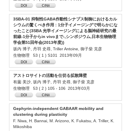
DOI
CiNii
3SBA-01 抑制性GABA作動性シナプス制御におけるカル
シウムの驚くべき作用 : 1分子イメージングで明らかにな
ったこと(3SBA 光学イメージングによる脳神経研究の最
前線-1分子からin vivoまで-,シンポジウム,日本生物物理
学会第51回年会(2013年度))
坂内 博子, 丹羽 史尋, Triller Antoine, 御子柴 克彦
生物物理 53 ( 1 ) S101 2013年09月
DOI
CiNii
アストロサイトの活動を仕切る拡散障壁
有薗 美沙, 坂内 博子, 丹羽 史尋, 御子柴 克彦
生物物理 53 ( 2 ) 105 - 106 2013年03月
DOI
CiNii
Gephyrin-independent GABAAR mobility and
clustering during plasticity
F. Niwa, H. Bannai, M. Arizono, K. Fukatsu, A. Triller, K.
Mikoshiba