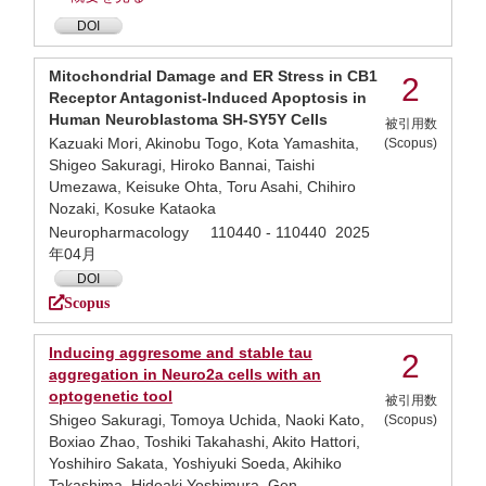
DOI
Mitochondrial Damage and ER Stress in CB1
2
Receptor Antagonist-Induced Apoptosis in
Human Neuroblastoma SH-SY5Y Cells
被引用数
Kazuaki Mori, Akinobu Togo, Kota Yamashita,
(Scopus)
Shigeo Sakuragi, Hiroko Bannai, Taishi
Umezawa, Keisuke Ohta, Toru Asahi, Chihiro
Nozaki, Kosuke Kataoka
Neuropharmacology 110440 - 110440 2025
年04月
DOI
Scopus
Inducing aggresome and stable tau
2
aggregation in Neuro2a cells with an
optogenetic tool
被引用数
Shigeo Sakuragi, Tomoya Uchida, Naoki Kato,
(Scopus)
Boxiao Zhao, Toshiki Takahashi, Akito Hattori,
Yoshihiro Sakata, Yoshiyuki Soeda, Akihiko
Takashima, Hideaki Yoshimura, Gen