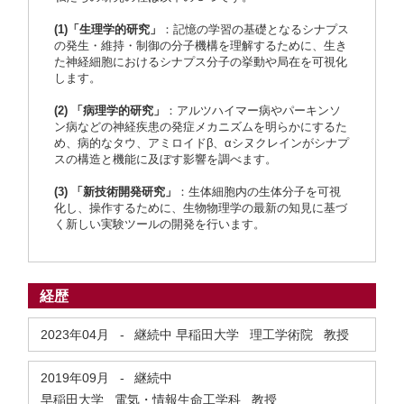
(1)「生理学的研究」
：記憶の学習の基礎となるシナプス
の発生・維持・制御の分子機構を理解するために、生き
た神経細胞におけるシナプス分子の挙動や局在を可視化
します。
(2) 「病理学的
研究」
：アルツハイマー病やパーキンソ
ン病などの神経疾患の発症メカニズムを明らかにするた
め、病的なタウ、アミロイドβ、αシヌクレインがシナプ
スの構造と機能に及ぼす影響を調べます。
(3) 「新技術開発研究」
：生体細胞内の生体分子を可視
化し、操作するために、生物物理学の最新の知見に基づ
く新しい実験ツールの開発を行います。
経歴
2023年04月
-
継続中
早稲田大学 理工学術院 教授
2019年09月
-
継続中
早稲田大学 電気・情報生命工学科 教授