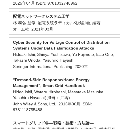
2025年04月 ISBN: 9781032748962
配電ネットワークシステム工学
林 泰弘 監修, 配電系統ラディカル化検討会, 編著
オーム社 2021年03月
Cyber Security for Voltage Control of Distribution
Systems Under Data Falsification Attacks
Hideaki Ishii, Shinya Yoshizawa, Yu Fujimoto, Isao Ono,
Takashi Onoda, Yasuhiro Hayashi
Springer International Publishing 2020年
“Demand-Side Response/Home Energy
Management”, Smart Grid Handbook
Hideo Ishii, Wataru Hirohashi, Masataka Mitsuoka,
Yasuhiro Hayashi( 担当： 共著)
John Wiley & Sons, Ltd. 2016年06月 ISBN:
9781118755488
スマートグリッド学—戦略・技術・方法論—