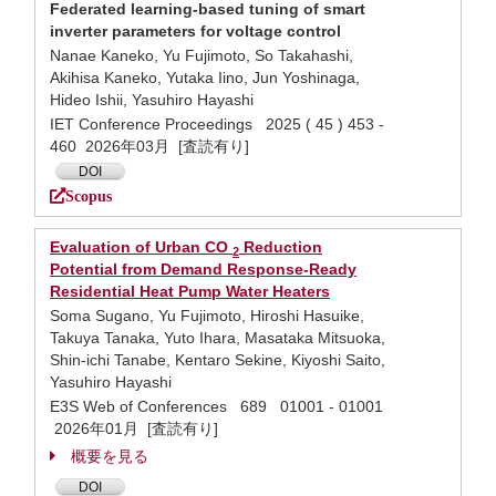
Federated learning-based tuning of smart
inverter parameters for voltage control
Nanae Kaneko, Yu Fujimoto, So Takahashi,
Akihisa Kaneko, Yutaka Iino, Jun Yoshinaga,
Hideo Ishii, Yasuhiro Hayashi
IET Conference Proceedings 2025 ( 45 ) 453 -
460 2026年03月 [査読有り]
DOI
Scopus
Evaluation of Urban CO
Reduction
2
Potential from Demand Response-Ready
Residential Heat Pump Water Heaters
Soma Sugano, Yu Fujimoto, Hiroshi Hasuike,
Takuya Tanaka, Yuto Ihara, Masataka Mitsuoka,
Shin-ichi Tanabe, Kentaro Sekine, Kiyoshi Saito,
Yasuhiro Hayashi
E3S Web of Conferences 689 01001 - 01001
2026年01月 [査読有り]
概要を見る
DOI