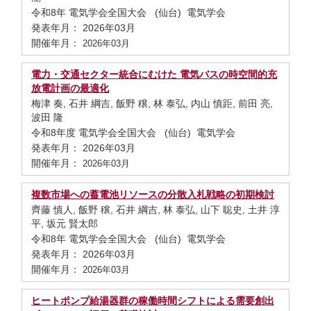
令和8年 電気学会全国大会 (仙台) 電気学会
発表年月： 2026年03月
開催年月：
2026年03月
電力・交通セクター統合にむけた 電気バスの時空間的充
放電計画の最適化
梅津 奏, 石井 綱吉, 飯野 穣, 林 泰弘, 内山 慎距, 前田 亮,
波田 隆
令和8年度 電気学会全国大会 (仙台) 電気学会
発表年月： 2026年03月
開催年月：
2026年03月
複数市場への蓄電池リソースの分散入札戦略の初期検討
齊藤 慎人, 飯野 穣, 石井 綱吉, 林 泰弘, 山下 聡史, 土井 淳
平, 坂元 賢太郎
令和8年 電気学会全国大会 (仙台) 電気学会
発表年月： 2026年03月
開催年月：
2026年03月
ヒートポンプ給湯器群の稼働時間シフトによる需要創出