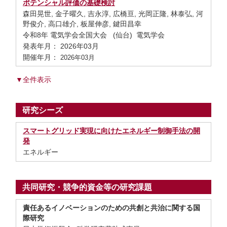
ポテンシャル評価の基礎検討
森田晃世, 金子曜久, 吉永淳, 広橋亘, 光岡正隆, 林泰弘, 河
野俊介, 高口雄介, 板屋伸彦, 鍵田昌幸
令和8年 電気学会全国大会 (仙台) 電気学会
発表年月： 2026年03月
開催年月：
2026年03月
▼全件表示
研究シーズ
スマートグリッド実現に向けたエネルギー制御手法の開
発
エネルギー
共同研究・競争的資金等の研究課題
責任あるイノベーションのための共創と共治に関する国
際研究