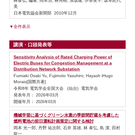
林泰弘, 編著, 岡本浩, 林秀樹, 濱坂隆, 伊奈友子, 坂本紀代
美
日本電気協会新聞部 2010年12月
▼全件表示
講演・口頭発表等
Sensitivity Analysis of Rated Charging Power of
Electric Buses for Congestion Management at a
Distribution Network Substation
Fumiaki Osaki Yu, Fujimoto Yasuhiro, Hayash iHugo
Morais[国際共著]
令和8年 電気学会全国大会 (仙台) 電気学会
発表年月： 2026年03月
開催年月：
2026年03月
機械学習に基づくグリーン水素の季節間貯蔵を考慮した
燃料電池の前日運転計画策定に関する検討
岡本 光一郎, 丹野 祐次郎, 石井 英雄, 林 泰弘, 島 潔, 田村
龍一