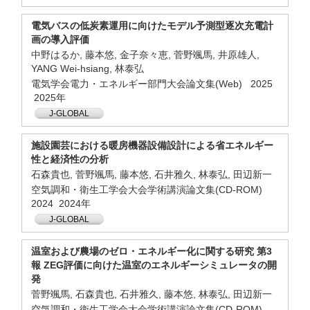
電気バスの低炭素運用に向けたモデル予測型逐次充電計
画の導入評価
中野はるか, 藤本悠, 金子奈々恵, 菅野颯馬, 井原雄人,
YANG Wei-hsiang, 林泰弘
電気学会電力・エネルギー部門大会論文集(Web) 2025
2025年
J-GLOBAL
施設園芸における暖房機器設備設計による省エネルギー
性と経済性の分析
石森貴也, 菅野颯馬, 藤本悠, 石井雅久, 林泰弘, 田辺新一
空気調和・衛生工学会大会学術講演論文集(CD-ROM)
2024 2024年
J-GLOBAL
温室および農場のゼロ・エネルギー化に関する研究 第3
報 ZEG評価に向けた温室のエネルギーシミュレータの開
発
菅野颯馬, 石森貴也, 石井雅久, 藤本悠, 林泰弘, 田辺新一
空気調和・衛生工学会大会学術講演論文集(CD-ROM)