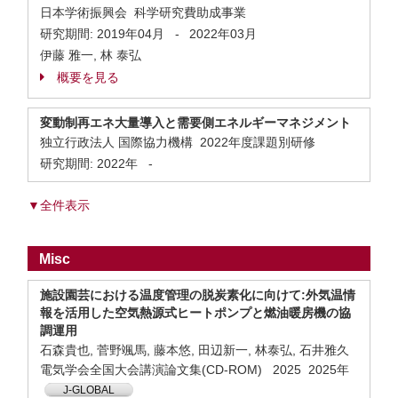
日本学術振興会 科学研究費助成事業
研究期間:
2019年04月
-
2022年03月
伊藤 雅一, 林 泰弘
概要を見る
変動制再エネ大量導入と需要側エネルギーマネジメント
独立行政法人 国際協力機構 2022年度課題別研修
研究期間:
2022年
-
▼全件表示
Misc
施設園芸における温度管理の脱炭素化に向けて:外気温情
報を活用した空気熱源式ヒートポンプと燃油暖房機の協
調運用
石森貴也, 菅野颯馬, 藤本悠, 田辺新一, 林泰弘, 石井雅久
電気学会全国大会講演論文集(CD-ROM) 2025 2025年
J-GLOBAL