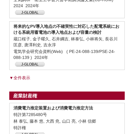
2024 2024年
J-GLOBAL
将来的なPV導入地点の不確実性に対応した配電系統にお
ける系統用蓄電池の導入地点および容量の検討
蔵口桜子, 金子曜久, 石井綱吉, 林泰弘, 小林将矢, 長谷川
匡彦, 唐澤利史, 吉永淳
電気学会研究会資料(Web) ( PE-24-088-139/PSE-24-
088-139 ) 2024年
J-GLOBAL
▼全件表示
産業財産権
消費電力推定装置および消費電力推定方法
特許第7285480号
林 泰弘, 藤本 悠, 大西 尭, 山口 亮, 小林 信郷
特許権