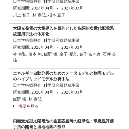
日本学術振興会 科学研究費助成事業
研究期間:
2024年04月
-
2027年03月
川上 智子, 林 泰弘, 根本 直子
太陽光発電の大量導入を目的とした協調的次世代配電系
統運用手法の体系化
日本学術振興会 科学研究費助成事業
研究期間:
2023年04月
-
2027年03月
林 泰弘, 藤本 悠, 飯野 穣, 金子 曜久, 金子 奈々恵, 石井 英
雄
エネルギー自動分析のためのデータモデルと物理モデル
のハイブリッドモデル分析手法
日本学術振興会 科学研究費助成事業
研究期間:
2020年04月
-
2023年03月
飯野 穣, 林 泰弘
概要を見る
両面受光型太陽電池の垂直設置時の経済性・環境性評価
手法の開発と適地地図の作成