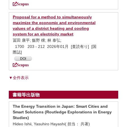
Scopus
Proposal for a method to simultaneously
maximize the economic and environmental
values of a district heating and cooling
system for an electricity market
冨田 康平; 飯野 穣; 林 泰弘;
1700 203 - 212 2026年01月 [査読有り] [国
際誌]
DOI
Scopus
▼全件表示
書籍等出版物
The Energy Transition in Japan: Smart Cities and
Smart Solutions (Routledge Explorations in Energy
Studies)
Hideo Ishii, Yasuhiro Hayashi( 担当： 共著)