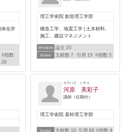
理工学術院 創造理工学部
錯体化学
構造工学、地震工学 | 土木材料、
施工、建設マネジメント
論文 20
研究者DB
h指数
文献数 7
引用 19
h指数 3
Scopus
28
カワハラ ミサコ
河原 美彩子
講師（任期付）
理工学術院 基幹理工学部
文献数 10
引用 68
h指数 4
Scopus