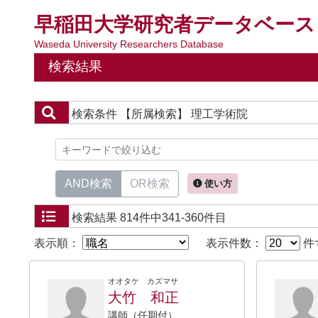
早稲田大学研究者データベース
Waseda University Researchers Database
検索結果
検索条件
【所属検索】 理工学術院
AND検索
OR検索
使い方
検索結果
814件中341-360件目
表示順：
表示件数：
件
オオタケ カズマサ
大竹 和正
講師（任期付）