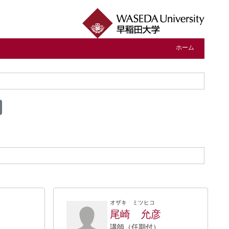
ホーム
オザキ ミツヒコ
尾崎 允彦
講師（任期付）