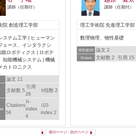
講師（任期付）
講師（任期付）
術院 創造理工学部
理工学術院 先進理工学部
システム工学 | ヒューマン
数理物理、物性基礎
フェース、インタラクシ
論文 2
研究者DB
 知能ロボティクス | ロボテ
文献数 2
引用 15
Scopus
、知能機械システム | 機械
メカトロニクス
論文 11
引用
文献数 5
h指数 2
26
h-
Citations
i10-
index
lar
56
index 2
4
前のページ
-
次のページ