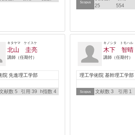
Scopus
25
554
キタヤマ ケイスケ
キノシタ トモハル
北山 圭亮
木下 智晴
講師（任期付）
講師（任期付）
術院 先進理工学部
理工学術院 基幹理工学部
文献数 5
引用 39
h指数 4
文献数 3
引用 1
Scopus