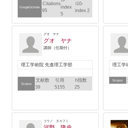
h-
Citations
i10-
index
GoogleScholar
95
index 2
5
グオ ヤナ
グオ ヤナ
講師（任期付）
理工学術院 先進理工学部
理工学
文献数
引用
h指数
Scopus
Scopus
39
5155
25
コウノ タカフミ
河野 隆史