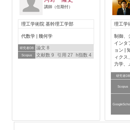
講師（任期付）
理工学術院 基幹理工学部
理工学
代数学 | 幾何学
制御、
インタ
論文 8
研究者DB
ョン |
文献数 9
引用 27
h指数 4
Scopus
ィクス
力学、
研究者DB
Scopus
GoogleScho