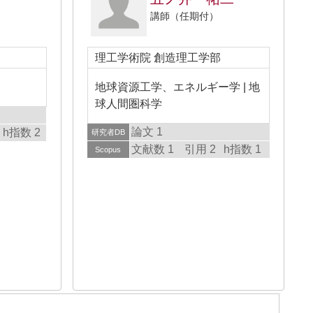
講師（任期付）
理工学術院 創造理工学部
地球資源工学、エネルギー学 | 地
球人間圏科学
論文 1
h指数 2
研究者DB
文献数 1
引用 2
h指数 1
Scopus