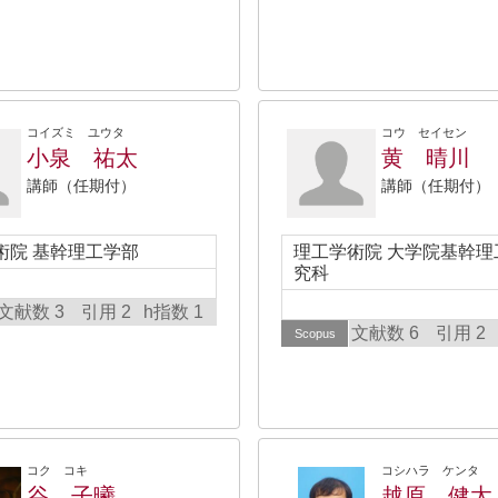
コイズミ ユウタ
コウ セイセン
小泉 祐太
黄 晴川
講師（任期付）
講師（任期付）
術院 基幹理工学部
理工学術院 大学院基幹理
究科
文献数 3
引用 2
h指数 1
文献数 6
引用 2
Scopus
コク コキ
コシハラ ケンタ
谷 子曦
越原 健太