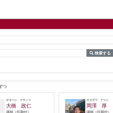
検索する
ずつ
オオハシ マサノリ
オカザワ アツシ
大橋 政仁
岡澤 厚
講師（任期付）
講師（任期付）