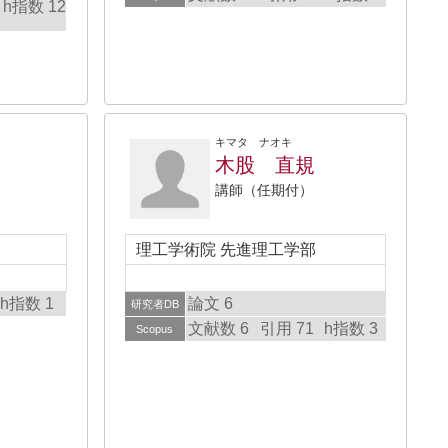
h指数 12
キマタ ナオキ
木股 直規
講師（任期付）
理工学術院 先進理工学部
h指数 1
論文 6
研究者DB
文献数 6
引用 71
h指数 3
Scopus