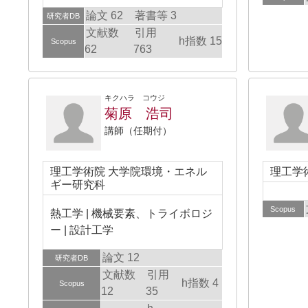
論文 62
著書等 3
研究者DB
文献数
引用
h指数 15
Scopus
62
763
キクハラ コウジ
菊原 浩司
講師（任期付）
理工学術院 大学院環境・エネル
理工学
ギー研究科
Scopus
熱工学 | 機械要素、トライボロジ
ー | 設計工学
論文 12
研究者DB
文献数
引用
h指数 4
Scopus
12
35