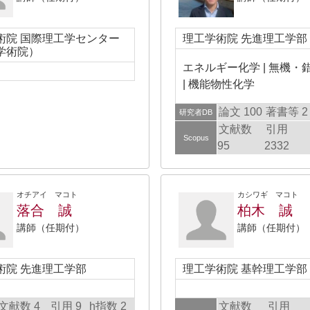
術院 国際理工学センター
理工学術院 先進理工学部
学術院）
エネルギー化学 | 無機・
| 機能物性化学
論文 100
著書等 2
研究者DB
文献数
引用
Scopus
95
2332
オチアイ マコト
カシワギ マコト
落合 誠
柏木 誠
講師（任期付）
講師（任期付）
術院 先進理工学部
理工学術院 基幹理工学部
文献数 4
引用 9
h指数 2
文献数
引用