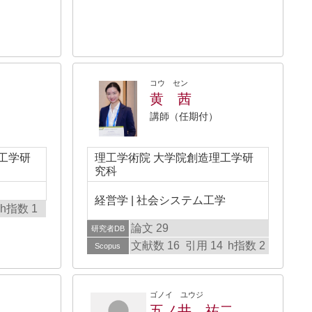
コウ セン
黄 茜
講師（任期付）
工学研
理工学術院 大学院創造理工学研
究科
経営学 | 社会システム工学
h指数 1
論文 29
研究者DB
文献数 16
引用 14
h指数 2
Scopus
ゴノイ ユウジ
五ノ井 祐二