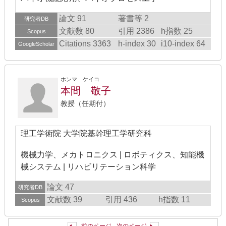
論文 91
著書等 2
研究者DB
文献数 80
引用 2386
h指数 25
Scopus
Citations 3363
h-index 30
i10-index 64
GoogleScholar
ホンマ ケイコ
本間 敬子
教授（任期付）
理工学術院 大学院基幹理工学研究科
機械力学、メカトロニクス | ロボティクス、知能機
械システム | リハビリテーション科学
論文 47
研究者DB
文献数 39
引用 436
h指数 11
Scopus