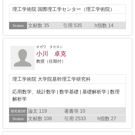
理工学術院 国際理工学センター（理工学術院）
文献数 35
引用 535
h指数 14
Scopus
オガワ タカヨシ
小川 卓克
教授（任期付）
理工学術院 大学院基幹理工学研究科
応用数学、統計数学 | 数学基礎 | 基礎解析学 | 数理
解析学
論文 119
著書等 10
研究者DB
文献数 108
引用 2533
h指数 27
Scopus