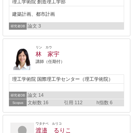
理工学術院 創造理工学部
建築計画、都市計画
論文 3
研究者DB
リン カウ
林 家宇
講師（任期付）
理工学術院 国際理工学センター（理工学術院）
論文 14
研究者DB
文献数 16
引用 112
h指数 6
Scopus
ワタナベ ルリコ
渡邉 るりこ