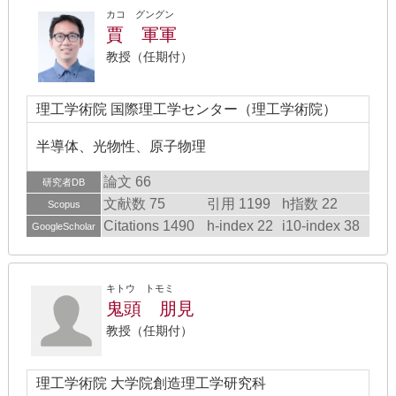
カコ グングン
賈 軍軍
教授（任期付）
理工学術院 国際理工学センター（理工学術院）
半導体、光物性、原子物理
論文 66
研究者DB
文献数 75
引用 1199
h指数 22
Scopus
Citations 1490
h-index 22
i10-index 38
GoogleScholar
キトウ トモミ
鬼頭 朋見
教授（任期付）
理工学術院 大学院創造理工学研究科