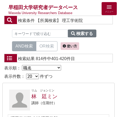
早稲田大学研究者データベース
メニュー
Waseda University Researchers Database
検索条件
【所属検索】 理工学術院
検索する
AND検索
OR検索
使い方
検索結果
814件中401-420件目
表示順：
表示件数：
件ずつ
リム ジョンミン
林 廷ミン
講師（任期付）