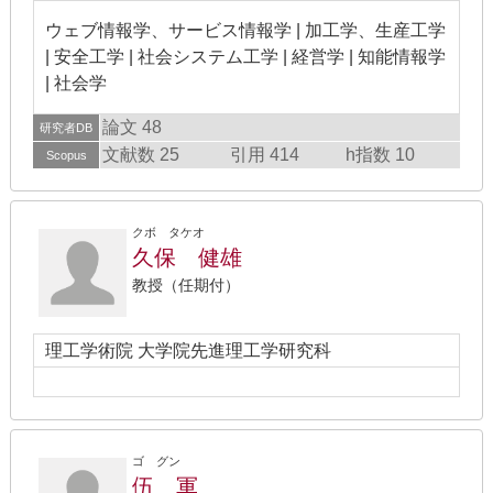
ウェブ情報学、サービス情報学 | 加工学、生産工学
| 安全工学 | 社会システム工学 | 経営学 | 知能情報学
| 社会学
論文 48
研究者DB
文献数 25
引用 414
h指数 10
Scopus
クボ タケオ
久保 健雄
教授（任期付）
理工学術院 大学院先進理工学研究科
ゴ グン
伍 軍