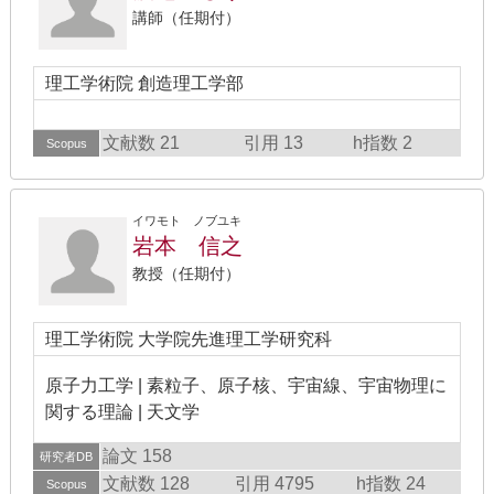
講師（任期付）
理工学術院 創造理工学部
文献数 21
引用 13
h指数 2
Scopus
イワモト ノブユキ
岩本 信之
教授（任期付）
理工学術院 大学院先進理工学研究科
原子力工学 | 素粒子、原子核、宇宙線、宇宙物理に
関する理論 | 天文学
論文 158
研究者DB
文献数 128
引用 4795
h指数 24
Scopus