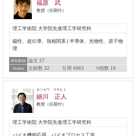
福原 武
教授（任期付）
理工学術院 大学院先進理工学研究科
磁性、超伝導、強相関系 | 半導体、光物性、原子物
理
論文 27
研究者DB
文献数 32
引用 4963
h指数 19
Scopus
ホソカワ マサヒト
細川 正人
教授（任期付）
理工学術院 大学院先進理工学研究科
バイオ機能応用、バイオプロセス工学