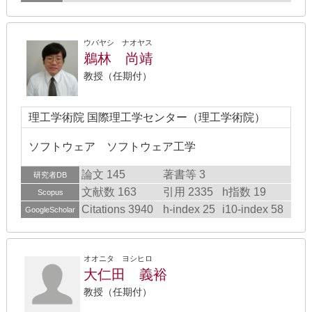
ウバヤシ ナオヤス
鵜林 尚靖
教授（任期付）
理工学術院 国際理工学センター（理工学術院）
ソフトウェア ソフトウェア工学
論文 145
著書等 3
研究者DB
文献数 163
引用 2335
h指数 19
Scopus
Citations 3940
h-index 25
i10-index 58
GoogleScholar
オオニタ ヨシヒロ
大仁田 義裕
教授（任期付）