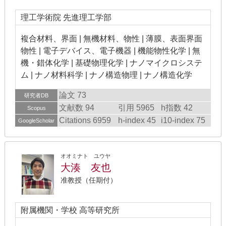
理工学術院 先進理工学部
複合材料、界面 | 無機材料、物性 | 薄膜、表面界面
物性 | 電子デバイス、電子機器 | 機能物性化学 | 無
機・錯体化学 | 基礎物理化学 | ナノマイクロシステ
ム | ナノ材料科学 | ナノ構造物理 | ナノ構造化学
論文 73
研究者DB
文献数 94
引用 5965
h指数 42
Scopus
Citations 6959
h-index 45
i10-index 75
GoogleScholar
オオミナト ユウヤ
大湊 友也
准教授（任期付）
附属機関・学校 高等研究所