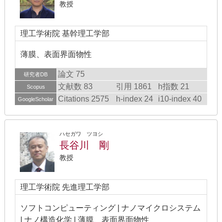
教授
理工学術院 基幹理工学部
薄膜、表面界面物性
論文 75
研究者DB
文献数 83
引用 1861
h指数 21
Scopus
Citations 2575
h-index 24
i10-index 40
GoogleScholar
ハセガワ ツヨシ
長谷川 剛
教授
理工学術院 先進理工学部
ソフトコンピューティング | ナノマイクロシステム
| ナノ構造化学 | 薄膜、表面界面物性