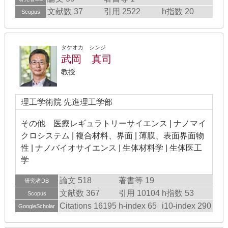
文献数 37
引用 2522
h指数 20
Scopus
タケオカ シンジ
武岡 真司
教授
理工学術院 先進理工学部
その他 医療レギュラトリーサイエンス | ナノマイ
クロシステム | 複合材料、界面 | 薄膜、表面界面物
性 | ナノバイオサイエンス | 生体材料学 | 生体医工
学
論文 518
著書等 19
研究者DB
文献数 367
引用 10104
h指数 53
Scopus
Citations 16195
h-index 65
i10-index 290
GoogleScholar