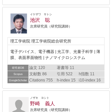
イケザワ サトシ
池沢 聡
次席研究員（研究院講師）
理工学術院 理工学術院総合研究所
電子デバイス、電子機器 | 光工学、光量子科学 | 薄
膜、表面界面物性 | ナノマイクロシステム
論文 120
著書等 11
研究者DB
文献数 86
引用 522
h指数 11
Scopus
Citations 755
h-index 15
i10-index 16
GoogleScholar
ノザキ ヨシト
野崎 義人
次席研究員（研究院講師）