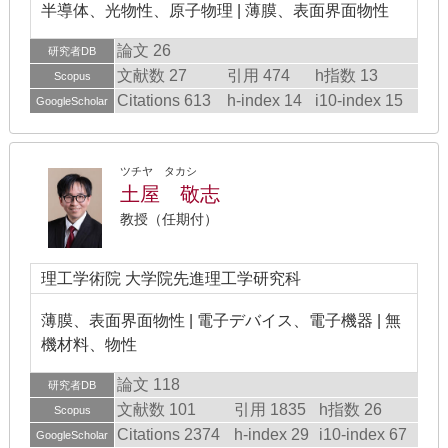
半導体、光物性、原子物理 | 薄膜、表面界面物性
論文 26
研究者DB
文献数 27
引用 474
h指数 13
Scopus
Citations 613
h-index 14
i10-index 15
GoogleScholar
ツチヤ タカシ
土屋 敬志
教授（任期付）
理工学術院 大学院先進理工学研究科
薄膜、表面界面物性 | 電子デバイス、電子機器 | 無
機材料、物性
論文 118
研究者DB
文献数 101
引用 1835
h指数 26
Scopus
Citations 2374
h-index 29
i10-index 67
GoogleScholar