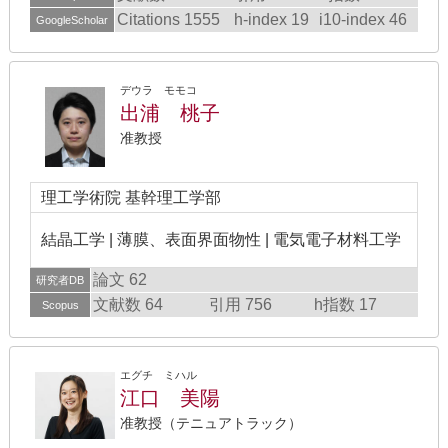
Citations 1555
h-index 19
i10-index 46
GoogleScholar
デウラ モモコ
出浦 桃子
准教授
理工学術院 基幹理工学部
結晶工学 | 薄膜、表面界面物性 | 電気電子材料工学
論文 62
研究者DB
文献数 64
引用 756
h指数 17
Scopus
エグチ ミハル
江口 美陽
准教授（テニュアトラック）