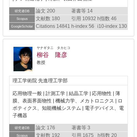
論文 200
著書等 14
研究者DB
文献数 180
引用 10932
h指数 46
Scopus
Citations 14841
h-index 56
i10-index 130
GoogleScholar
ヤナギタニ タカヒコ
柳谷 隆彦
教授
理工学術院 先進理工学部
応用物理一般 | 計測工学 | 結晶工学 | 応用物性 | 薄
膜、表面界面物性 | 機械力学、メカトロニクス | ロ
ボティクス、知能機械システム | 電子デバイス、電
子機器
論文 176
著書等 3
研究者DB
文献数 192
引用 1675
h指数 20
Scopus