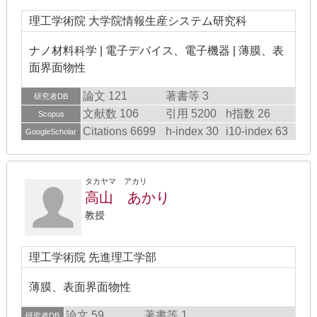
理工学術院 大学院情報生産システム研究科
ナノ材料科学 | 電子デバイス、電子機器 | 薄膜、表
面界面物性
論文 121
著書等 3
研究者DB
文献数 106
引用 5200
h指数 26
Scopus
Citations 6699
h-index 30
i10-index 63
GoogleScholar
タカヤマ アカリ
高山 あかり
教授
理工学術院 先進理工学部
薄膜、表面界面物性
論文 59
著書等 1
研究者DB