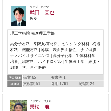
タケダ ナオヤ
武田 直也
教授
理工学術院 先進理工学部
高分子材料 刺激応答材料、センシング材料 | 構造
材料、機能材料 | 薄膜、表面界面物性 ナノ薄膜 |
ナノバイオサイエンス | 高分子化学 | 生体材料学
培養足場材料、ハイドロゲル | 生体医工学 細胞・
組織工学、再生医療
論文 62
著書等 1
研究者DB
文献数 51
引用 1761
h指数 24
Scopus
ノリマツ ワタル
乗松 航