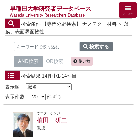
早稲田大学研究者データベース
メニュー
Waseda University Researchers Database
検索条件
【専門分野検索】 ナノテク・材料 ＞ 薄
膜、表面界面物性
検索する
AND検索
OR検索
使い方
検索結果
14件中1-14件目
表示順：
表示件数：
件ずつ
ウエダ ケンジ
植田 研二
教授