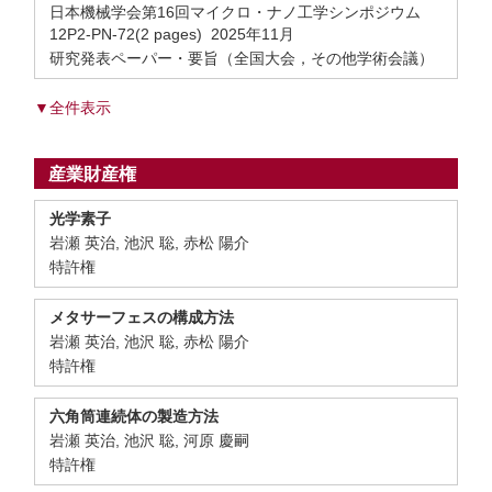
日本機械学会第16回マイクロ・ナノ工学シンポジウム
12P2-PN-72(2 pages) 2025年11月
研究発表ペーパー・要旨（全国大会，その他学術会議）
▼全件表示
産業財産権
光学素子
岩瀬 英治, 池沢 聡, 赤松 陽介
特許権
メタサーフェスの構成方法
岩瀬 英治, 池沢 聡, 赤松 陽介
特許権
六角筒連続体の製造方法
岩瀬 英治, 池沢 聡, 河原 慶嗣
特許権