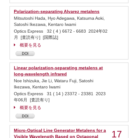
Polarization-separating Alvarez metalens
Mitsutoshi Hada, Hyo Adegawa, Katsuma Aoki,
Satoshi Ikezawa, Kentaro Iwami
Optics Express 32 ( 4 ) 6672 - 6683 2024年02
月 [査読有り] [国際誌]
概要を見る
DOI
Linear polarization-separating metalens at
long-wavelength infrared
Noe Ishizuka, Jie Li, Wataru Fuji, Satoshi
Ikezawa, Kentaro Iwami
Optics Express 31 ( 14 ) 23372 - 23381 2023
年06月 [査読有り]
概要を見る
DOI
Micro-Optical Line Generator Metalens for a
17
Visible Wavelength Based on Octagonal