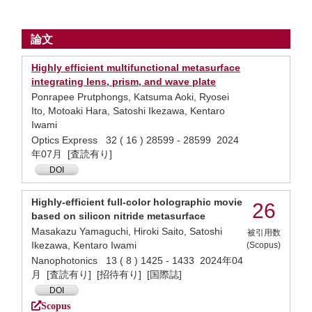
論文
Highly efficient multifunctional metasurface
integrating lens, prism, and wave plate
Ponrapee Prutphongs, Katsuma Aoki, Ryosei
Ito, Motoaki Hara, Satoshi Ikezawa, Kentaro
Iwami
Optics Express 32 ( 16 ) 28599 - 28599 2024
年07月 [査読有り]
DOI
Highly‐efficient full‐color holographic movie
26
based on silicon nitride metasurface
Masakazu Yamaguchi, Hiroki Saito, Satoshi
被引用数
Ikezawa, Kentaro Iwami
(Scopus)
Nanophotonics 13 ( 8 ) 1425 - 1433 2024年04
月 [査読有り] [招待有り] [国際誌]
DOI
Scopus