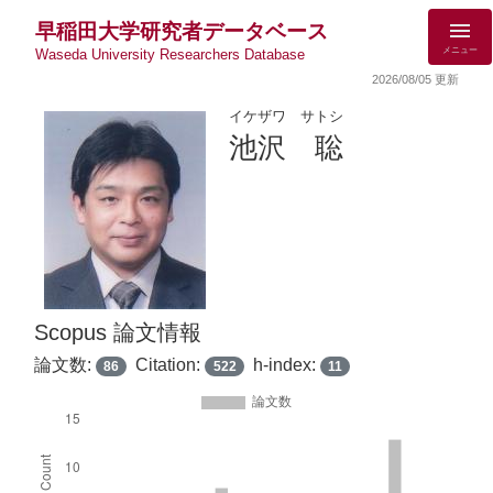
早稲田大学研究者データベース
メニュー
Waseda University Researchers Database
2026/08/05 更新
イケザワ サトシ
池沢 聡
Scopus 論文情報
論文数:
Citation:
h-index:
86
522
11