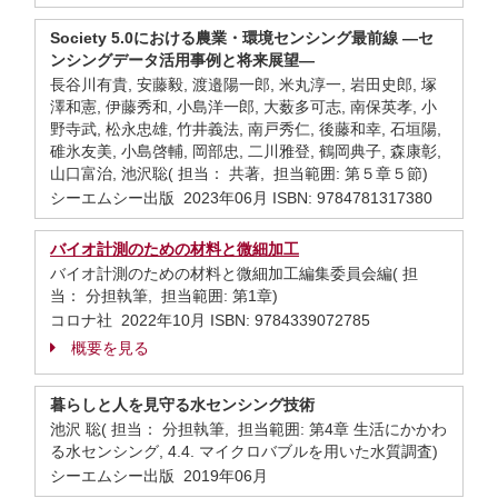
Society 5.0における農業・環境センシング最前線 ―セ
ンシングデータ活用事例と将来展望―
長谷川有貴, 安藤毅, 渡邉陽一郎, 米丸淳一, 岩田史郎, 塚
澤和憲, 伊藤秀和, 小島洋一郎, 大薮多可志, 南保英孝, 小
野寺武, 松永忠雄, 竹井義法, 南戸秀仁, 後藤和幸, 石垣陽,
碓氷友美, 小島啓輔, 岡部忠, 二川雅登, 鶴岡典子, 森康彰,
山口富治, 池沢聡( 担当： 共著, 担当範囲: 第５章５節)
シーエムシー出版 2023年06月 ISBN: 9784781317380
バイオ計測のための材料と微細加工
バイオ計測のための材料と微細加工編集委員会編( 担
当： 分担執筆, 担当範囲: 第1章)
コロナ社 2022年10月 ISBN: 9784339072785
概要を見る
暮らしと人を見守る水センシング技術
池沢 聡( 担当： 分担執筆, 担当範囲: 第4章 生活にかかわ
る水センシング, 4.4. マイクロバブルを用いた水質調査)
シーエムシー出版 2019年06月