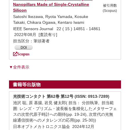
Nanopillars Made of Single-Crystalline
被引用数
Silicon
(Scopus)
Satoshi Ikezawa, Ryota Yamada, Kosuke
Takaki, Chikara Ogawa, Kentaro Iwami
IEEE Sensors Journal 22 ( 15 ) 14851 - 14861
2022年08月 [査読有り]
担当区分：筆頭著者
DOI
Scopus
▼全件表示
書籍等出版物
光技術コンタクト 第62巻 第12号 (ISSN: 0913-7289)
池沢 聡, 原 基揚, 岩見 健太郎( 担当： 分担執筆, 担当範
囲: レンズ・プリズム・波長板を集積化したメタサーフェ
スの次世代原子時計への期待(pp. 19-24), 次世代の光無
線通信技術へのメタレンズの応用(pp. 25-30))
日本オプトメカトロニクス協会 2024年12月