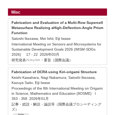
Misc
Fabrication and Evaluation of a Multi-Row Supercell
Metasurface Realizing aHigh-Deflection-Angle Prism
Function
Satoshi Ikezawa, Mei Ishii, Eiji Iwase
International Meeting on Sensors and Microsystems for
Sustainable Development Goals 2026 (IMSM-SDGs
2026) 17 - 22 2026年03月
研究発表ペーパー・要旨（国際会議）
Fabrication of DCRA using Kiri-origami Structure
Keishi Kawahara, Nagi Nakamura, Satoshi Ikezawa,
Kazuya Saito, Eiji Iwase
Proceedings of the 8th International Meeting on Origami
in Science, Mathematics and Education (8OSME) I
353 - 358 2026年01月
記事・総説・解説・論説等（国際会議プロシーディング
ズ）