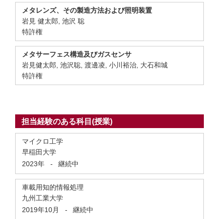
メタレンズ、その製造⽅法および照明装置
岩見 健太郎, 池沢 聡
特許権
メタサーフェス構造及びガスセンサ
岩見健太郎, 池沢聡, 渡邊凌, 小川裕治, 大石和城
特許権
担当経験のある科目(授業)
マイクロ工学
早稲田大学
2023年
-
継続中
車載用知的情報処理
九州工業大学
2019年10月
-
継続中