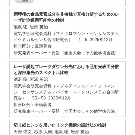
DOI
調理後の食品元素成分を非接触で直接分析するためのレ
ーザ計測適用可能性の検討
池沢 聡, 岩瀬 英治
電気学会研究会資料（マイクロマシン・センサシステム
／ケミカルセンサ合同研究会） 1 - 5 2025年12月
担当区分：筆頭著者
研究発表ペーパー・要旨（全国大会，その他学術会議）
レーザ誘起ブレークダウン分光における照射光表面分散
と深部集光のスペクトル比較
池沢 聡, 岩瀬 英治
電気学会研究会資料（マグネティクス／マイクロマシ
ン・センサシステム／バイオ・マイクロシステム合同研
究会） 55 - 58 2025年12月
担当区分：筆頭著者
研究発表ペーパー・要旨（全国大会，その他学術会議）
切り紙ヒンジを用いたリンク機構の設計法の検討
天野 瑛文, 杉原 大樹, 池沢 聡, 岩瀬 英治