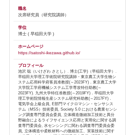
職名
次席研究員（研究院講師）
学位
博士 ( 早稲田大学 )
ホームページ
https://satoshi-ikezawa.github.io/
プロフィール
池沢 聡（いけざわ さとし）. 博士(工学)（早稲田大学）.
早稲田大学理工学術院研究院講師・東京農工大学生物シ
ステム応用科学府客員准教授(～2023FY)．東京農工大学
大学院工学府機械システム工学専攻特任助教(～
2023FY). 九州大学特任准教授(～2019FY)．早稲田大学
理工学術院情報生産システム研究科助教(～2017FY)．
電気学会上級会員, E部門マイクロマシン・センサシス
テム（MSS）技術委員, Society 5.0 における農業センシ
ング調査専門委員会委員, 立体構造微細加工技術と異分
野融合によるライフサイエンス応用と実用化に関する調
査専門委員会, 水センシングに関わる調査専門委員会委
員, 立体構造や柔軟材料への微細加工、実装技術に関す