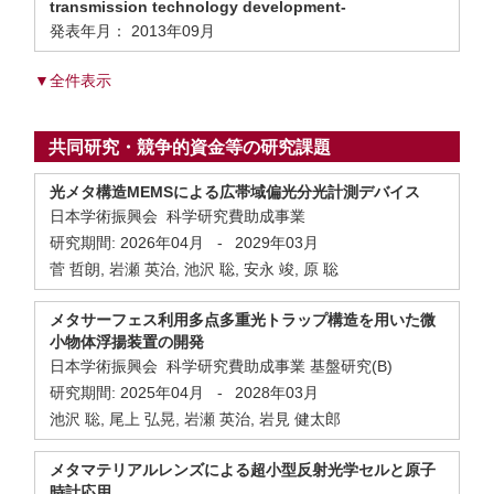
transmission technology development-
発表年月： 2013年09月
▼全件表示
共同研究・競争的資金等の研究課題
光メタ構造MEMSによる広帯域偏光分光計測デバイス
日本学術振興会 科学研究費助成事業
研究期間:
2026年04月
-
2029年03月
菅 哲朗, 岩瀬 英治, 池沢 聡, 安永 竣, 原 聡
メタサーフェス利用多点多重光トラップ構造を用いた微
小物体浮揚装置の開発
日本学術振興会 科学研究費助成事業 基盤研究(B)
研究期間:
2025年04月
-
2028年03月
池沢 聡, 尾上 弘晃, 岩瀬 英治, 岩見 健太郎
メタマテリアルレンズによる超小型反射光学セルと原子
時計応用