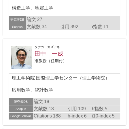
構造工学、地震工学
論文 27
研究者DB
文献数 34
引用 392
h指数 11
Scopus
タナカ カズアキ
田中 一成
准教授（任期付）
理工学術院 国際理工学センター（理工学術院）
応用数学、統計数学
論文 18
研究者DB
文献数 13
引用 109
h指数 5
Scopus
Citations 188
h-index 6
i10-index 5
GoogleScholar