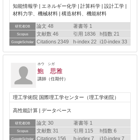
知能情報学 | エネルギー化学 | 計算科学 | 設計工学 |
材料力学、機械材料 | 構造材料、機能材料
論文 48
著書等 1
研究者DB
文献数 46
引用 1836
h指数 21
Scopus
Citations 2349
h-index 22
i10-index 33
GoogleScholar
ホウ シガ
鮑 思雅
講師（任期付）
理工学術院 国際理工学センター（理工学術院）
高性能計算 | データベース
論文 30
著書等 1
研究者DB
文献数 31
引用 115
h指数 6
Scopus
Citations 156
h-index 7
i10-index 7
GoogleScholar