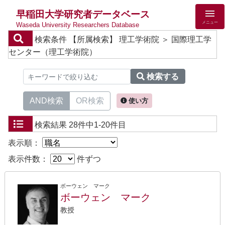
早稲田大学研究者データベース
メニュー
Waseda University Researchers Database
検索条件
【所属検索】 理工学術院 ＞ 国際理工学
センター（理工学術院）
検索する
AND検索
OR検索
使い方
検索結果
28件中1-20件目
表示順：
表示件数：
件ずつ
ボーウェン マーク
ボーウェン マーク
教授