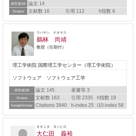
論文 14
研究者DB
文献数 16
引用 112
h指数 6
Scopus
ウバヤシ ナオヤス
鵜林 尚靖
教授（任期付）
理工学術院 国際理工学センター（理工学術院）
ソフトウェア ソフトウェア工学
論文 145
著書等 3
研究者DB
文献数 163
引用 2335
h指数 19
Scopus
Citations 3940
h-index 25
i10-index 58
GoogleScholar
オオニタ ヨシヒロ
大仁田 義裕