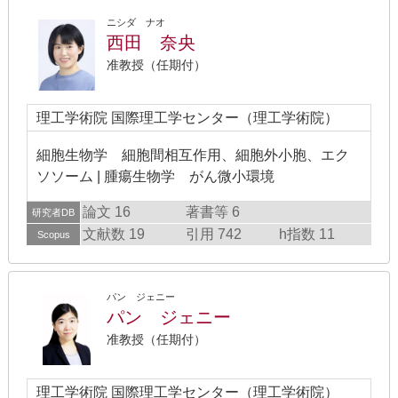
ニシダ ナオ
西田 奈央
准教授（任期付）
理工学術院 国際理工学センター（理工学術院）
細胞生物学 細胞間相互作用、細胞外小胞、エク
ソソーム | 腫瘍生物学 がん微小環境
論文 16
著書等 6
研究者DB
文献数 19
引用 742
h指数 11
Scopus
パン ジェニー
パン ジェニー
准教授（任期付）
理工学術院 国際理工学センター（理工学術院）