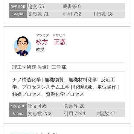
論文 55
著書等 6
研究者DB
文献数 71
引用 732
h指数 18
Scopus
マツカタ マサヒコ
松方 正彦
教授
理工学術院 先進理工学部
ナノ構造化学 | 無機物質、無機材料化学 | 反応工
学、プロセスシステム工学 | 移動現象、単位操作 |
触媒プロセス、資源化学プロセス
論文 495
著書等 20
研究者DB
文献数 232
引用 7244
h指数 47
Scopus