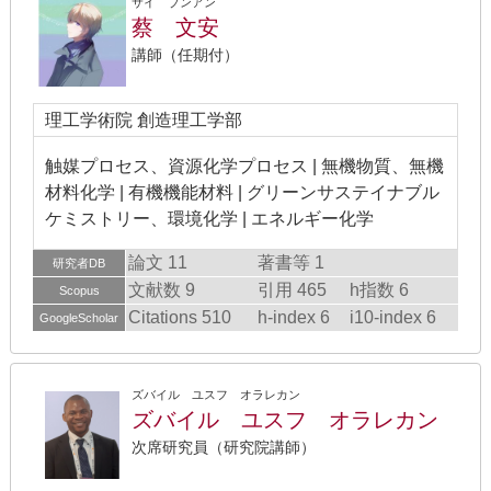
サイ ブンアン
蔡 文安
講師（任期付）
理工学術院 創造理工学部
触媒プロセス、資源化学プロセス | 無機物質、無機
材料化学 | 有機機能材料 | グリーンサステイナブル
ケミストリー、環境化学 | エネルギー化学
論文 11
著書等 1
研究者DB
文献数 9
引用 465
h指数 6
Scopus
Citations 510
h-index 6
i10-index 6
GoogleScholar
ズバイル ユスフ オラレカン
ズバイル ユスフ オラレカン
次席研究員（研究院講師）