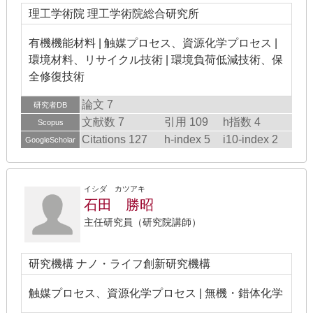
理工学術院 理工学術院総合研究所
有機機能材料 | 触媒プロセス、資源化学プロセス |
環境材料、リサイクル技術 | 環境負荷低減技術、保
全修復技術
論文 7
研究者DB
文献数 7
引用 109
h指数 4
Scopus
Citations 127
h-index 5
i10-index 2
GoogleScholar
イシダ カツアキ
石田 勝昭
主任研究員（研究院講師）
研究機構 ナノ・ライフ創新研究機構
触媒プロセス、資源化学プロセス | 無機・錯体化学