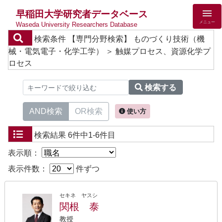
早稲田大学研究者データベース
メニュー
Waseda University Researchers Database
検索条件
【専門分野検索】 ものづくり技術（機
械・電気電子・化学工学） ＞ 触媒プロセス、資源化学プ
ロセス
検索する
AND検索
OR検索
使い方
検索結果
6件中1-6件目
表示順：
表示件数：
件ずつ
セキネ ヤスシ
関根 泰
教授