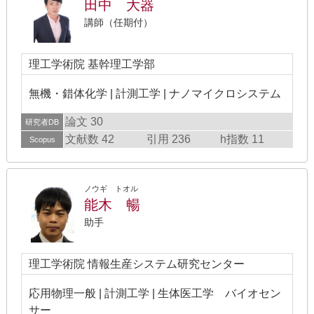
田中 大器
講師（任期付）
理工学術院 基幹理工学部
無機・錯体化学 | 計測工学 | ナノマイクロシステム
論文 30
研究者DB
文献数 42
引用 236
h指数 11
Scopus
ノウギ トオル
能木 暢
助手
理工学術院 情報生産システム研究センター
応用物理一般 | 計測工学 | 生体医工学 バイオセン
サー