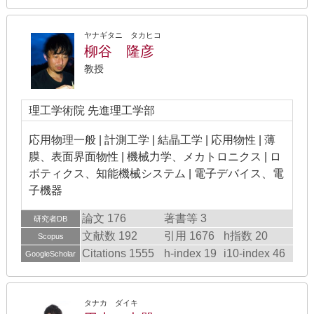
ヤナギタニ タカヒコ
柳谷 隆彦
教授
理工学術院 先進理工学部
応用物理一般 | 計測工学 | 結晶工学 | 応用物性 | 薄
膜、表面界面物性 | 機械力学、メカトロニクス | ロ
ボティクス、知能機械システム | 電子デバイス、電
子機器
論文 176
著書等 3
研究者DB
文献数 192
引用 1676
h指数 20
Scopus
Citations 1555
h-index 19
i10-index 46
GoogleScholar
タナカ ダイキ