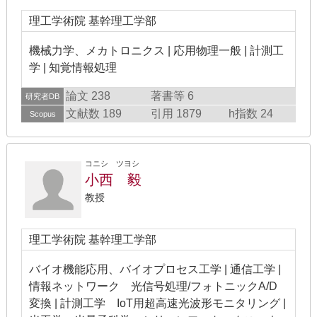
理工学術院 基幹理工学部
機械力学、メカトロニクス | 応用物理一般 | 計測工
学 | 知覚情報処理
論文 238
著書等 6
研究者DB
文献数 189
引用 1879
h指数 24
Scopus
コニシ ツヨシ
小西 毅
教授
理工学術院 基幹理工学部
バイオ機能応用、バイオプロセス工学 | 通信工学 |
情報ネットワーク 光信号処理/フォトニックA/D
変換 | 計測工学 IoT用超高速光波形モニタリング |