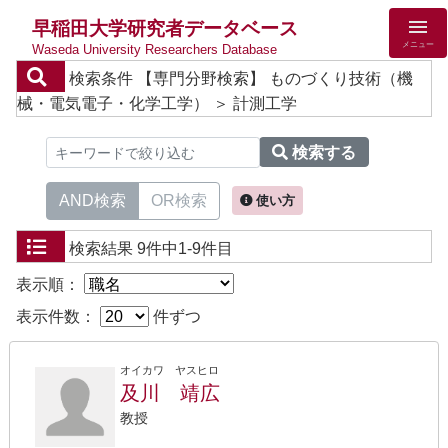
早稲田大学研究者データベース
メニュー
Waseda University Researchers Database
検索条件
【専門分野検索】 ものづくり技術（機
械・電気電子・化学工学） ＞ 計測工学
検索する
AND検索
OR検索
使い方
検索結果
9件中1-9件目
表示順：
表示件数：
件ずつ
オイカワ ヤスヒロ
及川 靖広
教授