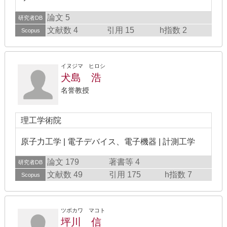
論文 5
研究者DB
文献数 4
引用 15
h指数 2
Scopus
イヌジマ ヒロシ
犬島 浩
名誉教授
理工学術院
原子力工学 | 電子デバイス、電子機器 | 計測工学
論文 179
著書等 4
研究者DB
文献数 49
引用 175
h指数 7
Scopus
ツボカワ マコト
坪川 信