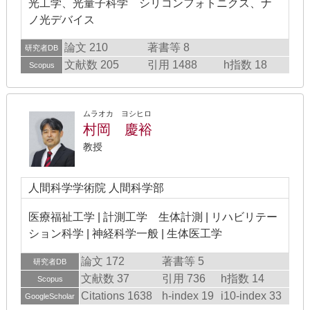
光工学、光量子科学 シリコンフォトニクス、ナ
ノ光デバイス
論文 210
著書等 8
研究者DB
文献数 205
引用 1488
h指数 18
Scopus
ムラオカ ヨシヒロ
村岡 慶裕
教授
人間科学学術院 人間科学部
医療福祉工学 | 計測工学 生体計測 | リハビリテー
ション科学 | 神経科学一般 | 生体医工学
論文 172
著書等 5
研究者DB
文献数 37
引用 736
h指数 14
Scopus
Citations 1638
h-index 19
i10-index 33
GoogleScholar