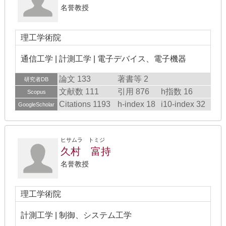
名誉教授
理工学術院
通信工学 | 計測工学 | 電子デバイス、電子機器
論文 133
著書等 2
研究者DB
文献数 111
引用 876
h指数 16
Scopus
Citations 1193
h-index 18
i10-index 32
GoogleScholar
ヒサムラ トミジ
久村 富持
名誉教授
理工学術院
計測工学 | 制御、システム工学