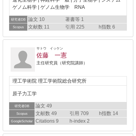
ゲノム科学 | ゲノム生物学 RNA
論文 10
著書等 1
研究者DB
文献数 11
引用 225
h指数 6
Scopus
サトウ イッケン
佐藤 一憲
主任研究員（研究院講師）
理工学術院 理工学術院総合研究所
原子力工学
論文 49
研究者DB
文献数 49
引用 709
h指数 14
Scopus
Citations 9
h-index 2
GoogleScholar