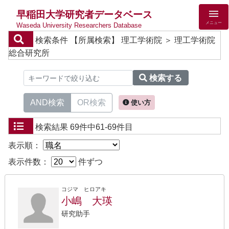
早稲田大学研究者データベース
メニュー
Waseda University Researchers Database
検索条件
【所属検索】 理工学術院 ＞ 理工学術院
総合研究所
検索する
AND検索
OR検索
使い方
検索結果
69件中61-69件目
表示順：
表示件数：
件ずつ
コジマ ヒロアキ
小嶋 大瑛
研究助手