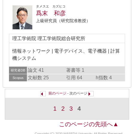
タメスエ カズヒコ
爲末 和彦
上級研究員（研究院准教授）
理工学術院 理工学術院総合研究所
情報ネットワーク | 電子デバイス、電子機器 | 計算
機システム
論文 41
著書等 1
研究者DB
文献数 25
引用 64
h指数 4
Scopus
前のページ
- 次のページ
1
2
3
4
このページの先頭へ▲
Copyright (C) 2020 WASEDA University, All Rights Reserved.