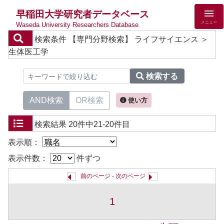
早稲田大学研究者データベース
メニュー
Waseda University Researchers Database
検索条件
【専門分野検索】 ライフサイエンス ＞
生体医工学
検索する
AND検索
OR検索
使い方
検索結果
20件中21-20件目
表示順：
表示件数：
件ずつ
前のページ
-
次のページ
1