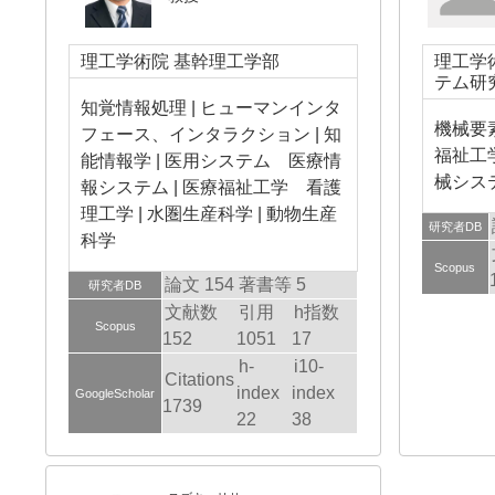
理工学術院 基幹理工学部
理工学
テム研
知覚情報処理 | ヒューマンインタ
機械要
フェース、インタラクション | 知
福祉工
能情報学 | 医用システム 医療情
械システ
報システム | 医療福祉工学 看護
理工学 | 水圏生産科学 | 動物生産
研究者DB
科学
Scopus
論文 154
著書等 5
研究者DB
文献数
引用
h指数
Scopus
152
1051
17
h-
i10-
Citations
index
index
GoogleScholar
1739
22
38