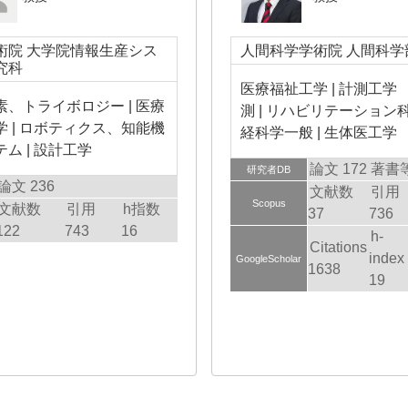
術院 大学院情報生産シス
人間科学学術院 人間科学
究科
医療福祉工学 | 計測工学
素、トライボロジー | 医療
測 | リハビリテーション科学
学 | ロボティクス、知能機
経科学一般 | 生体医工学
ム | 設計工学
論文 172
著書等
研究者DB
論文 236
文献数
引用
Scopus
文献数
引用
h指数
37
736
122
743
16
h-
Citations
index
GoogleScholar
1638
19