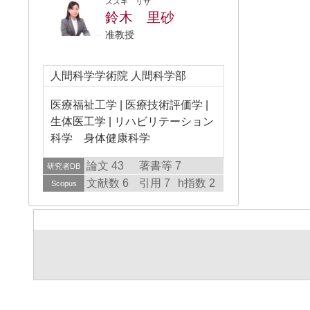
スズキ リサ
鈴木 里砂
准教授
人間科学学術院 人間科学部
医療福祉工学 | 医療技術評価学 |
生体医工学 | リハビリテーション
科学 身体健康科学
論文 43
著書等 7
研究者DB
文献数 6
引用 7
h指数 2
Scopus