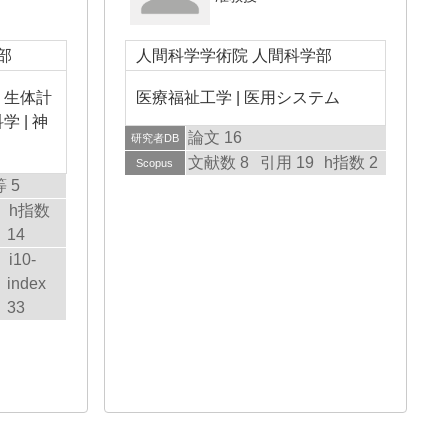
部
人間科学学術院 人間科学部
 生体計
医療福祉工学 | 医用システム
 | 神
論文 16
研究者DB
文献数 8
引用 19
h指数 2
Scopus
 5
h指数
14
i10-
index
33