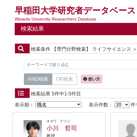
早稲田大学研究者データベース
Waseda University Researchers Database
検索結果
検索条件
【専門分野検索】 ライフサイエンス ＞
AND検索
OR検索
使い方
検索結果
5件中1-5件目
表示順：
表示件数：
件
オガワ テツジ
小川 哲司
教授