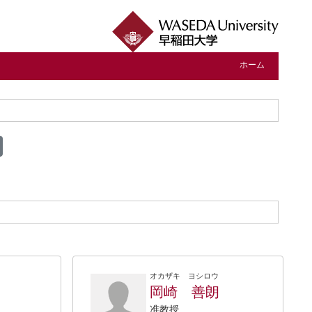
ホーム
オカザキ ヨシロウ
岡崎 善朗
准教授