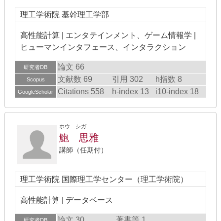
理工学術院 基幹理工学部
高性能計算 | エンタテインメント、ゲーム情報学 |
ヒューマンインタフェース、インタラクション
論文 66
研究者DB
文献数 69
引用 302
h指数 8
Scopus
Citations 558
h-index 13
i10-index 18
GoogleScholar
ホウ シガ
鮑 思雅
講師（任期付）
理工学術院 国際理工学センター（理工学術院）
高性能計算 | データベース
論文 30
著書等 1
研究者DB