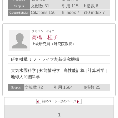
文献数 31
引用 115
h指数 6
Scopus
Citations 156
h-index 7
i10-index 7
GoogleScholar
タカハシ ケイコ
高橋 桂子
上級研究員（研究院教授）
研究機構 ナノ・ライフ創新研究機構
大気水圏科学 | 知能情報学 | 高性能計算 | 計算科学 |
地球人間圏科学
文献数 72
引用 1564
h指数 25
Scopus
前のページ - 次のページ
1