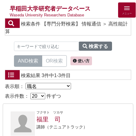
早稲田大学研究者データベース
メニュー
Waseda University Researchers Database
検索条件
【専門分野検索】 情報通信 ＞ 高性能計
算
検索する
AND検索
OR検索
使い方
検索結果
3件中1-3件目
表示順：
表示件数：
件ずつ
フクサト ツカサ
福里 司
講師（テニュアトラック）