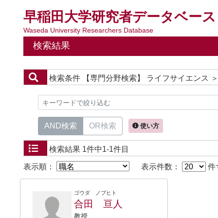
早稲田大学研究者データベース
Waseda University Researchers Database
検索結果
検索条件
【専門分野検索】 ライフサイエンス ＞
AND検索
OR検索
使い方
検索結果
1件中1-1件目
表示順：
表示件数：
件
ゴウダ ノブヒト
合田 亘人
教授