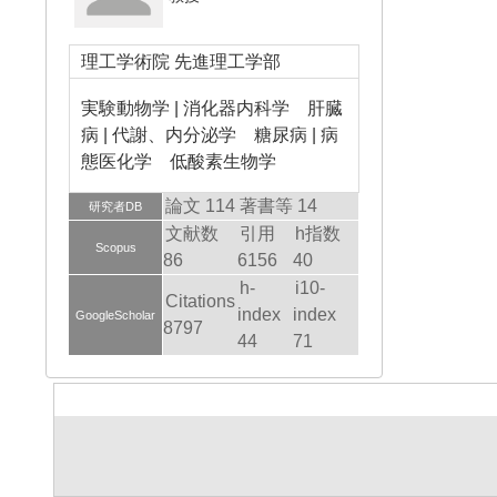
理工学術院 先進理工学部
実験動物学 | 消化器内科学 肝臓
病 | 代謝、内分泌学 糖尿病 | 病
態医化学 低酸素生物学
論文 114
著書等 14
研究者DB
文献数
引用
h指数
Scopus
86
6156
40
h-
i10-
Citations
index
index
GoogleScholar
8797
44
71