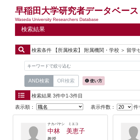
早稲田大学研究者データベース
Waseda University Researchers Database
検索結果
検索条件
【所属検索】 附属機関・学校 ＞ 留学
AND検索
OR検索
使い方
検索結果
3件中1-3件目
表示順：
表示件数：
件
ナカバヤシ ミエコ
中林 美恵子
教授