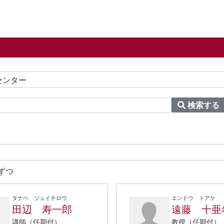
センター
検索する
ずつ
タナベ ジュイチロウ
エンドウ トアケ
田辺 寿一郎
遠藤 十亜
講師（任期付）
教授（任期付）