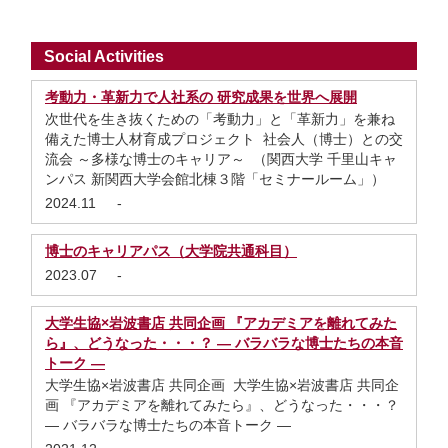
Social Activities
考動力・革新力で人社系の 研究成果を世界へ展開
次世代を生き抜くための「考動力」と「革新力」を兼ね
備えた博士人材育成プロジェクト 社会人（博士）との交
流会 ～多様な博士のキャリア～ （関西大学 千里山キャ
ンパス 新関西大学会館北棟３階「セミナールーム」）
2024.11
-
博士のキャリアパス（大学院共通科目）
2023.07
-
大学生協×岩波書店 共同企画 『アカデミアを離れてみた
ら』、どうなった・・・？ — バラバラな博士たちの本音
トーク —
大学生協×岩波書店 共同企画 大学生協×岩波書店 共同企
画 『アカデミアを離れてみたら』、どうなった・・・？
— バラバラな博士たちの本音トーク —