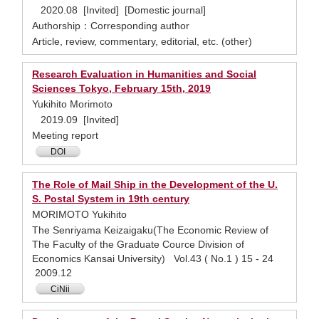
2020.08 [Invited] [Domestic journal]
Authorship：Corresponding author
Article, review, commentary, editorial, etc. (other)
Research Evaluation in Humanities and Social
Sciences Tokyo, February 15th, 2019
Yukihito Morimoto
2019.09 [Invited]
Meeting report
DOI
The Role of Mail Ship in the Development of the U.
S. Postal System in 19th century
MORIMOTO Yukihito
The Senriyama Keizaigaku(The Economic Review of
The Faculty of the Graduate Cource Division of
Economics Kansai University) Vol.43 ( No.1 ) 15 - 24
2009.12
CiNii