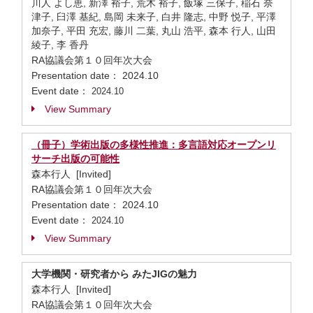
川人 よし恵, 新澤 裕子, 荒木 裕子, 飯塚 三保子, 稲石 奈
津子, 臼澤 基紀, 島岡 未来子, 白井 隆志, 中野 悦子, 平澤
加奈子, 平田 充宏, 藤川 二葉, 丸山 浩平, 森本 行人, 山田
綾子, 李 香丹
RA協議会第１０回年次大会
Presentation date： 2024.10
Event date：
2024.10
View Summary
（冊子）学術出版の多様性推進：多言語対応オープンリ
サーチ出版の可能性
森本行人 [Invited]
RA協議会第１０回年次大会
Presentation date： 2024.10
Event date：
2024.10
View Summary
大学機関・研究者から みたJIGの魅力
森本行人 [Invited]
RA協議会第１０回年次大会