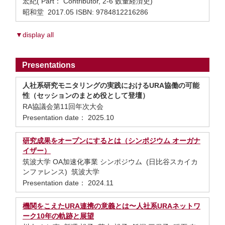
宏紀( Part： Contributor, 2-6 数量経済史)
昭和堂 2017.05 ISBN: 9784812216286
▼display all
Presentations
人社系研究モニタリングの実践におけるURA協働の可能
性（セッションのまとめ役として登壇）
RA協議会第11回年次大会
Presentation date： 2025.10
研究成果をオープンにするとは（シンポジウム オーガナ
イザー）
筑波大学 OA加速化事業 シンポジウム (日比谷スカイカ
ンファレンス) 筑波大学
Presentation date： 2024.11
機関をこえたURA連携の意義とは〜人社系URAネットワ
ーク10年の軌跡と展望