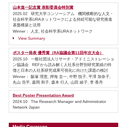
山本進一記念賞 表彰委員会特別賞
2025.02 研究大学コンソーシアム 機関横断的な人文・
社会科学系URAネットワークによる持続可能な研究推進
基盤構築と活用
Winner： 人文, 社会科学系URAネットワーク
View Summary
ポスター発表 優秀賞（RA協議会第11回年次大会）
2025.10 ⼀般社団法⼈リサーチ・アドミニストレーショ
ン協議会 REFから読み解く人社系分野別研究業績の特
徴と日本の人社系研究成果可視化に向けた課題の検討
Winner： 飯塚 理恵, 押海 圭一, 中野 悦子, 平澤 加奈子,
丸山 浩平, 森岡 和子, 森本 行人, 山田 綾子, 李 香丹
Best Poster Presentation Award
2024.10 The Research Manager and Administrator
Network Japan
Media Coverage