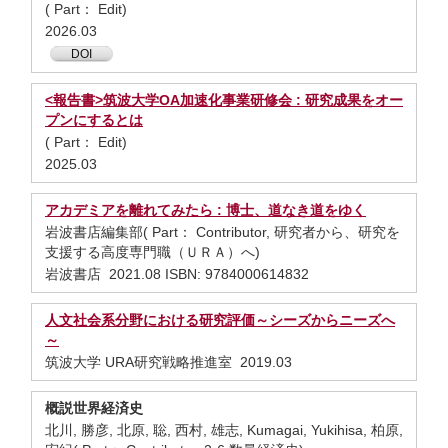
( Part： Edit)
2026.03
DOI
<報告書>筑波大学OA加速化事業研修会 : 研究成果をオー
プンにするとは
( Part： Edit)
2025.03
アカデミアを離れてみたら : 博士、道なき道をゆく
岩波書店編集部( Part： Contributor, 研究者から、研究を
支援する高度専門職（ＵＲＡ）へ)
岩波書店 2021.08 ISBN: 9784000614832
人文社会系分野における研究評価～シーズからニーズへ
～
筑波大学 URA研究戦略推進室 2019.03
概説世界経済史
北川, 勝彦, 北原, 聡, 西村, 雄志, Kumagai, Yukihisa, 柏原,