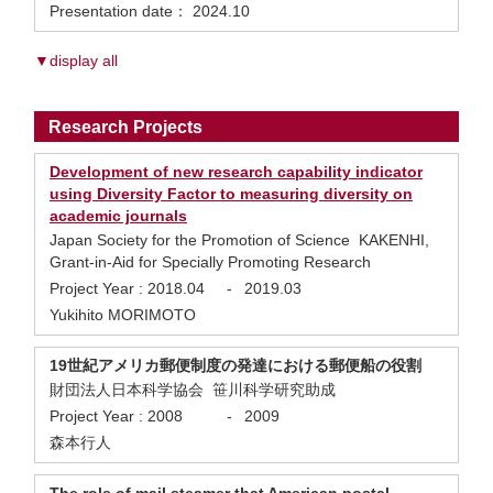
Presentation date： 2024.10
▼display all
Research Projects
Development of new research capability indicator
using Diversity Factor to measuring diversity on
academic journals
Japan Society for the Promotion of Science KAKENHI,
Grant-in-Aid for Specially Promoting Research
Project Year :
2018.04
-
2019.03
Yukihito MORIMOTO
19世紀アメリカ郵便制度の発達における郵便船の役割
財団法人日本科学協会 笹川科学研究助成
Project Year :
2008
-
2009
森本行人