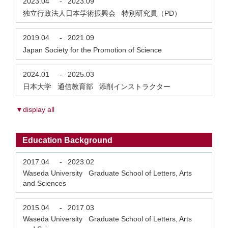
2023.04
-
2023.09
独立行政法人日本学術振興会 特別研究員（PD）
2019.04
-
2021.09
Japan Society for the Promotion of Science
2024.01
-
2025.03
日本大学 通信教育部 添削インストラクター
▼display all
Education Background
2017.04
-
2023.02
Waseda University Graduate School of Letters, Arts
and Sciences
2015.04
-
2017.03
Waseda University Graduate School of Letters, Arts