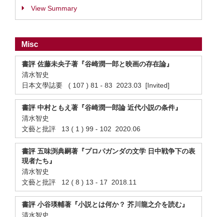
View Summary
Misc
書評 佐藤未央子著『谷崎潤一郎と映画の存在論』
清水智史
日本文學誌要 ( 107 ) 81 - 83 2023.03 [Invited]
書評 中村ともえ著『谷崎潤一郎論 近代小説の条件』
清水智史
文藝と批評 13 ( 1 ) 99 - 102 2020.06
書評 五味渕典嗣著『プロパガンダの文学 日中戦争下の表
現者たち』
清水智史
文藝と批評 12 ( 8 ) 13 - 17 2018.11
書評 小谷瑛輔著『小説とは何か？ 芥川龍之介を読む』
清水智史