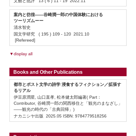
文藝と批評 13 ( 6 ) 11 - 19 2022.11
案内と彷徨――谷崎潤一郎の中国体験における
ツーリズムーー
清水智史
国文学研究 ( 195 ) 109 - 120 2021.10
[Refereed]
▼display all
Books and Other Publications
都市とポスト文学の詩学 浸食するフィクション／拡張す
るリアル
伊豆原潤星, 山口直孝, 松本健太郎編著( Part：
Contributor, 谷崎潤一郎の関西移住と「観光のまなざし」
――観光の時代の「古典回帰」)
ナカニシヤ出版 2025.05 ISBN: 9784779518256