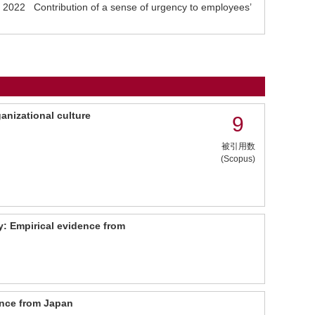
22 Contribution of a sense of urgency to employees’
anizational culture
9
被引用数
(Scopus)
y: Empirical evidence from
ence from Japan