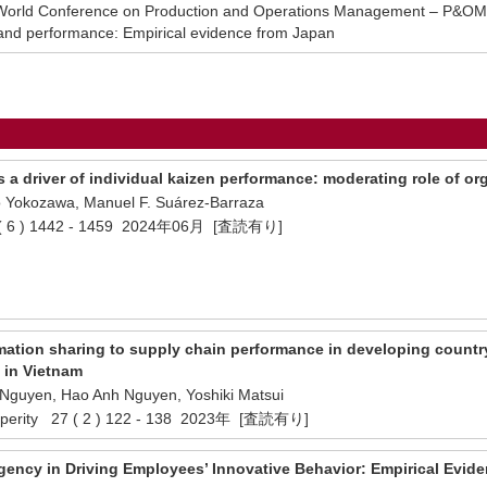
ld Conference on Production and Operations Management – P&OM 20
r and performance: Empirical evidence from Japan
 a driver of individual kaizen performance: moderating role of org
 Yokozawa, Manuel F. Suárez-Barraza
 ( 6 ) 1442 - 1459 2024年06月 [査読有り]
rmation sharing to supply chain performance in developing countr
 in Vietnam
Nguyen, Hao Anh Nguyen, Yoshiki Matsui
rosperity 27 ( 2 ) 122 - 138 2023年 [査読有り]
rgency in Driving Employees’ Innovative Behavior: Empirical Evid