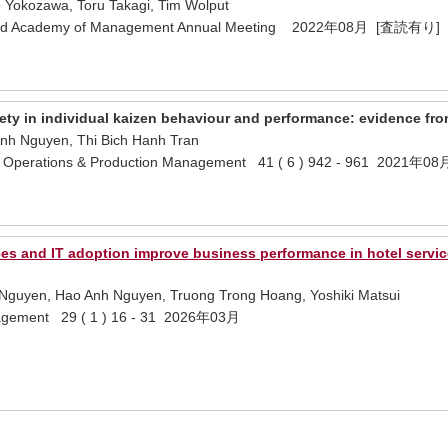
Yokozawa, Toru Takagi, Tim Wolput
82nd Academy of Management Annual Meeting 2022年08月 [査読有り]
iety in individual kaizen behaviour and performance: evidence fr
nh Nguyen, Thi Bich Hanh Tran
 of Operations & Production Management 41 ( 6 ) 942 - 961 2021年08
es and IT adoption improve business performance in hotel servic
Nguyen, Hao Anh Nguyen, Truong Trong Hoang, Yoshiki Matsui
gement 29 ( 1 ) 16 - 31 2026年03月