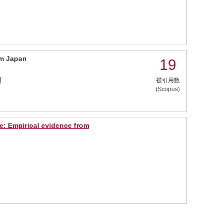
om Japan
19
月
被引用数
(Scopus)
e: Empirical evidence from