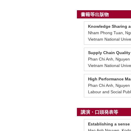
書籍等出版物
Knowledge Sharing a
Nham Phong Tuan, N
Vietnam National Uni
Supply Chain Quality
Phan Chi Anh, Nguy
Vietnam National Univ
High Performance Manu
Phan Chi Anh, Nguy
Labour and Social Pu
講演・口頭発表等
Establishing a sense
Hao Anh Nguyen, Ko