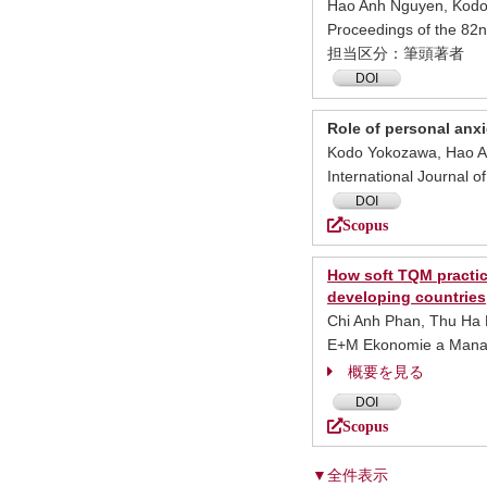
Hao Anh Nguyen, Kodo 
Proceedings of the 
担当区分：筆頭著者
DOI
Role of personal anx
Kodo Yokozawa, Hao A
International Journal
DOI
Scopus
How soft TQM practic
developing countries
Chi Anh Phan, Thu Ha 
E+M Ekonomie a Mana
概要を見る
DOI
Scopus
▼全件表示