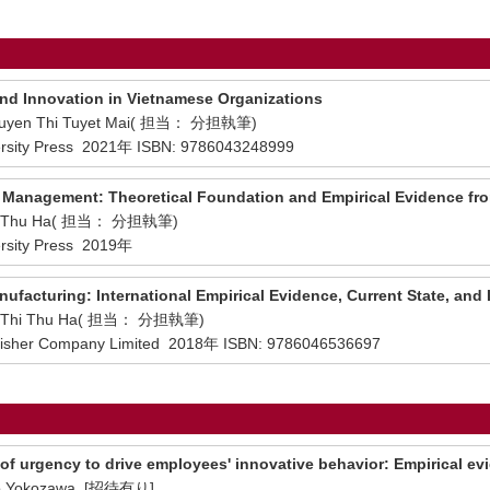
nd Innovation in Vietnamese Organizations
guyen Thi Tuyet Mai( 担当： 分担執筆)
versity Press 2021年 ISBN: 9786043248999
 Management: Theoretical Foundation and Empirical Evidence fr
en Thu Ha( 担当： 分担執筆)
ersity Press 2019年
facturing: International Empirical Evidence, Current State, and 
en Thi Thu Ha( 担当： 分担執筆)
blisher Company Limited 2018年 ISBN: 9786046536697
 of urgency to drive employees' innovative behavior: Empirical e
do Yokozawa [招待有り]