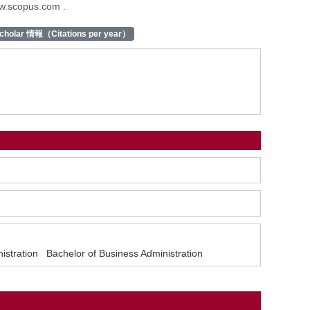
ww.scopus.com .
cholar 情報（Citations per year）
nistration Bachelor of Business Administration