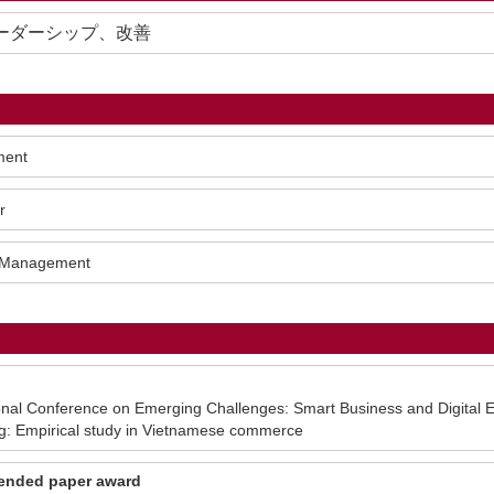
ーダーシップ、改善
ment
r
s Management
al Conference on Emerging Challenges: Smart Business and Digita
ing: Empirical study in Vietnamese commerce
ended paper award