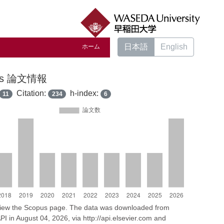
日本語
English
ホーム
us 論文情報
Citation:
h-index:
11
234
6
 view the Scopus page. The data was downloaded from
I in August 04, 2026, via http://api.elsevier.com and