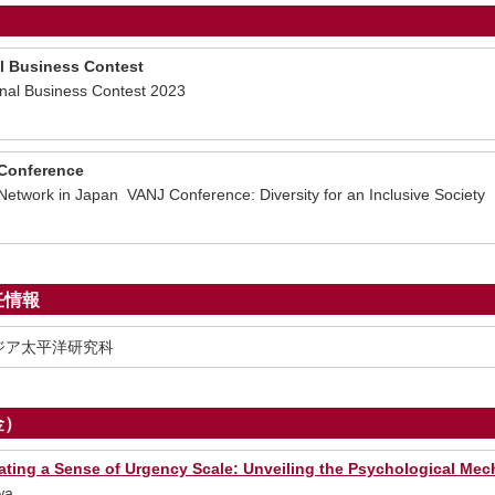
al Business Contest
nal Business Contest 2023
 Conference
etwork in Japan VANJ Conference: Diversity for an Inclusive Society
任情報
ジア太平洋研究科
金）
ating a Sense of Urgency Scale: Unveiling the Psychological M
wa