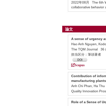
2022年08月 The 6th Wor
collaborative behavio
論文
A sense of urgency as
Hao Anh Nguyen, Kodo
The TQM Journal 36
担当区分：筆頭著者
DOI
Scopus
Contribution of info
manufacturing plants
Anh Chi Phan, Ha Thu 
Quality Innovation P
Role of a Sense of U