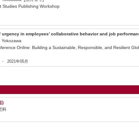
t Studies Publishing Workshop
月
of urgency in employees’ collaborative behavior and job performa
o Yokozawa
rence Online: Building a Sustainable, Responsible, and Resilient Gl
-
2021年05月
)
究科