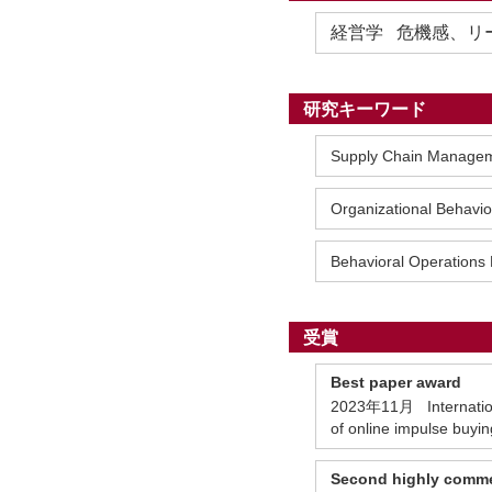
経営学 危機感、リ
研究キーワード
Supply Chain Manage
Organizational Behavio
Behavioral Operation
受賞
Best paper award
2023年11月 Internation
of online impulse buy
Second highly comm