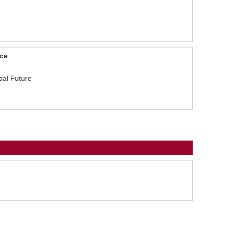
nce
obal Future