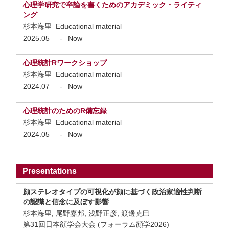
心理学研究で卒論を書くためのアカデミック・ライティ
ング
杉本海里 Educational material
2025.05
-
Now
心理統計Rワークショップ
杉本海里 Educational material
2024.07
-
Now
心理統計のためのR備忘録
杉本海里 Educational material
2024.05
-
Now
Presentations
顔ステレオタイプの可視化が顔に基づく政治家適性判断
の認識と信念に及ぼす影響
杉本海里, 尾野嘉邦, 浅野正彦, 渡邊克巳
第31回日本顔学会大会 (フォーラム顔学2026)