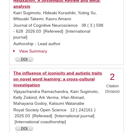
Relaxation: A Systematic Review and Meta-
analysis
Kairi Sugimoto, Hideaki Kurashiki, Yuting Xu,
Mitsuaki Takemi, Kaoru Amano
Journal of Cognitive Neuroscience 38 ( 3 ) 598
- 628 2026.03 [Refereed] [International
journal]
Authorship：Lead author
View Summary
DOI
The influence of iconicity and autistic traits
2
on novel word learning: a cross-cultural
investigation
Citation
Vijayachandra Ramachandra, Kairi Sugimoto,
(Scopus)
Kelly Ziskind, Ark Verma, Irfan Ahmad,
Mahayana Godoy, Katsumi Watanabe
Royal Society Open Science 12 ( 242161 )
2025.03 [Refereed] [International journal]
[International coauthorship]
DOI