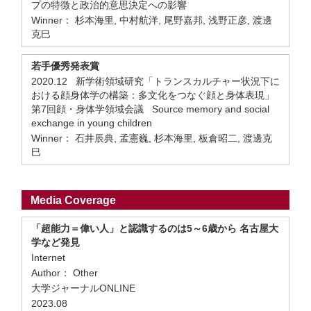
プの特徴と政治的意思決定への影響
Winner： 杉本海里, 中村航洋, 尾野嘉邦, 浅野正彦, 渡邊
克巳
若手優秀発表賞
2020.12 新学術領域研究「トランスカルチャー状況下に
おける顔身体学の構築：多文化をつなぐ顔と身体表現」
第7回顔・身体学領域会議 Source memory and social
exchange in young children
Winner： 石井辰典, 孟憲巍, 杉本海里, 板倉昭二, 渡邊克
巳
Media Coverage
「超能力＝偉い人」と認識するのは5～6歳から 名古屋大
学など発見
Internet
Author： Other
大学ジャーナルONLINE
2023.08