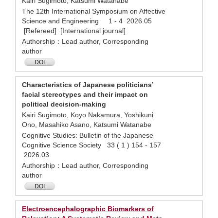
Kairi Sugimoto, Katsumi Watanabe
The 12th International Symposium on Affective
Science and Engineering 1 - 4 2026.05
[Refereed] [International journal]
Authorship：Lead author, Corresponding
author
DOI
Characteristics of Japanese politicians’
facial stereotypes and their impact on
political decision-making
Kairi Sugimoto, Koyo Nakamura, Yoshikuni
Ono, Masahiko Asano, Katsumi Watanabe
Cognitive Studies: Bulletin of the Japanese
Cognitive Science Society 33 ( 1 ) 154 - 157
2026.03
Authorship：Lead author, Corresponding
author
DOI
Electroencephalographic Biomarkers of