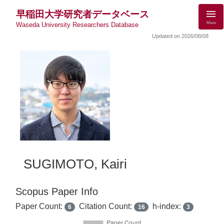
早稲田大学研究者データベース
Menu
Waseda University Researchers Database
Updated on 2026/08/08
SUGIMOTO, Kairi
Scopus Paper Info
Paper Count:
Citation Count:
h-index:
6
16
3