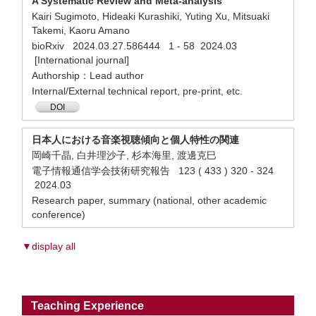
A Systematic Review and Meta-analysis
Kairi Sugimoto, Hideaki Kurashiki, Yuting Xu, Mitsuaki
Takemi, Kaoru Amano
bioRxiv 2024.03.27.586444 1 - 58 2024.03
[International journal]
Authorship：Lead author
Internal/External technical report, pre-print, etc.
DOI
日本人における音楽視聴傾向と個人特性の関連
岡崎千晶, 白井理沙子, 杉本海里, 渡邊克巳
電子情報通信学会技術研究報告 123 ( 433 ) 320 - 324
2024.03
Research paper, summary (national, other academic
conference)
▼display all
Teaching Experience