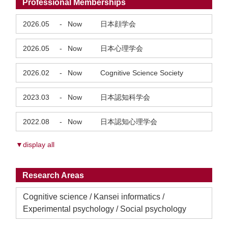
Professional Memberships
2026.05
-
Now
日本顔学会
2026.05
-
Now
日本心理学会
2026.02
-
Now
Cognitive Science Society
2023.03
-
Now
日本認知科学会
2022.08
-
Now
日本認知心理学会
▼display all
Research Areas
Cognitive science / Kansei informatics /
Experimental psychology / Social psychology