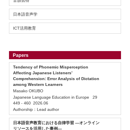
音韻習得
日本語音声学
ICT活用教育
Papers
Tendency of Phonemic Misperception
Affecting Japanese Listeners’
Comprehension: Error Analysis of Dictation
among Western Learners
Masako OKUBO
Japanese Language Education in Europe 29
449 - 460 2026.06
Authorship：Lead author
日本語音声教育における自律学習 ―オンライン
リソースを活用した事例―