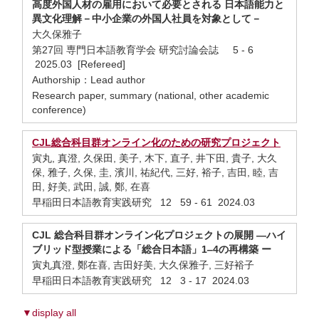
高度外国人材の雇用において必要とされる 日本語能力と
異文化理解－中小企業の外国人社員を対象として－
大久保雅子
第27回 専門日本語教育学会 研究討論会誌 5 - 6
2025.03 [Refereed]
Authorship：Lead author
Research paper, summary (national, other academic
conference)
CJL総合科目群オンライン化のための研究プロジェクト
寅丸, 真澄, 久保田, 美子, 木下, 直子, 井下田, 貴子, 大久
保, 雅子, 久保, 圭, 濱川, 祐紀代, 三好, 裕子, 吉田, 睦, 吉
田, 好美, 武田, 誠, 鄭, 在喜
早稲田日本語教育実践研究 12 59 - 61 2024.03
CJL 総合科目群オンライン化プロジェクトの展開 ―ハイ
ブリッド型授業による「総合日本語」1‒4の再構築 ー
寅丸真澄, 鄭在喜, 吉田好美, 大久保雅子, 三好裕子
早稲田日本語教育実践研究 12 3 - 17 2024.03
▼display all