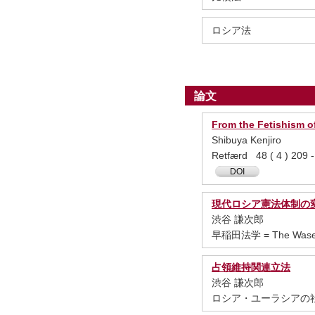
ロシア法
論文
From the Fetishism o
Shibuya Kenjiro
Retfærd 48 ( 4 ) 2
DOI
現代ロシア憲法体制の
渋谷 謙次郎
早稲田法学 = The Waseda 
占領維持関連立法
渋谷 謙次郎
ロシア・ユーラシアの社会 1