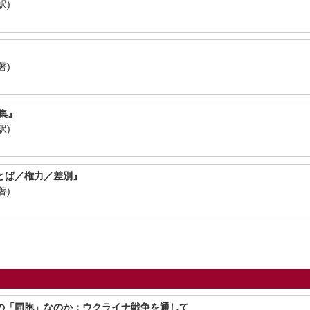
訳)
著)
集』
訳)
とば／権力／差別』
著)
の「同胞」なのか：ウクライナ戦争を通して