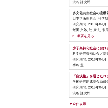
渋谷 謙次郎
多文化共生社会の流動
日本学術振興会 科学
研究期間:
2019年04月
飯田 文雄, 辻 康夫, 米
概要を見る
少子高齢化社会におけ
科学研究費補助金／基盤
研究期間:
2016年04月
手嶋 豊
「自決権」を通じたロ
学術研究助成基金助成金
研究期間:
2015年04月
渋谷 謙次郎
▼全件表示