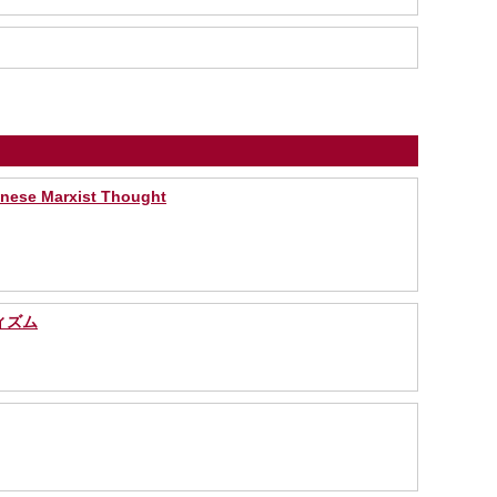
anese Marxist Thought
ィズム