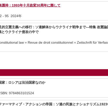
護持：1993年十月政変30周年に際して
- 95 2024年
的立憲主義への移行 : ソ連解体からウクライナ戦争まで—特集 改憲論議
ナ禍とウクライナ侵攻の中で
itutional law = Revue de droit constitutionnel = Zeitschrift für Verf
家 : ロシアは法治国家なのか
BN: 9784863101524
ァーマティブ・アクションの帝国：ソ連の民族とナショナリズム1923年