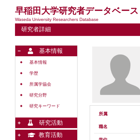
早稲田大学研究者データベース
Waseda University Researchers Database
研究者詳細
基本情報
基本情報
◆
学歴
◆
所属学協会
◆
研究分野
◆
研究キーワード
◆
所属
研究活動
職名
教育活動
学位