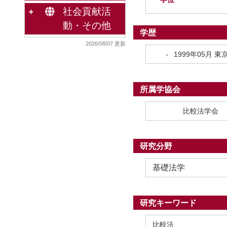
社会貢献活
動・その他
学歴
2026/08/07 更新
-
1999年05月
東
所属学協会
比較法学会
研究分野
基礎法学
研究キーワード
比較法