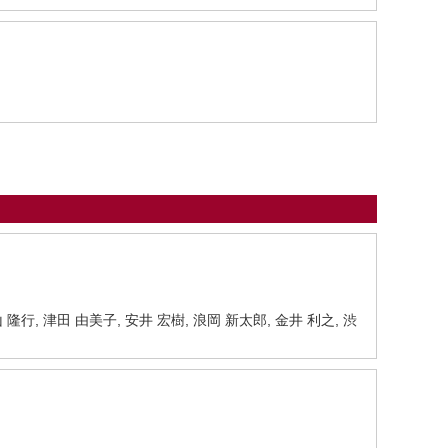
山 隆行, 津田 由美子, 安井 宏樹, 浪岡 新太郎, 金井 利之, 渋