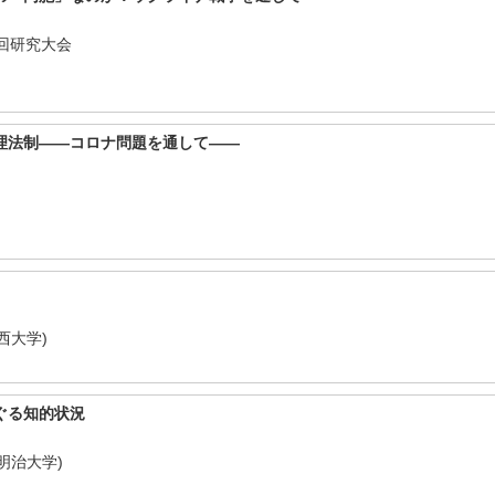
4回研究大会
月
理法制――コロナ問題を通して――
会
月
西大学)
月
ぐる知的状況
明治大学)
月