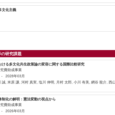
多文化主義
月
等の研究課題
おける多文化共生政策論の変容に関する国際比較研究
研究費助成事業
-
2028年03月
 誠, 米原 謙, 河村 真実, 塩川 伸明, 月村 太郎, 小川 有美, 網谷 龍介, 西
体制化の解明：憲法変動の視点から
研究費助成事業
-
2026年03月