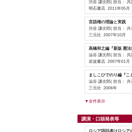
渋谷 謙次郎( 担当： 共
明石書店 2011年05月
言語権の理論と実践
渋谷 謙次郎( 担当： 共
三元社 2007年10月
高橋和之編『新版 憲法
澁谷 謙次郎( 担当： 共
岩波書店 2007年01月
ましこひでのり編『こ
澁谷 謙次郎( 担当： 共
三元社 2006年
▼全件表示
講演・口頭発表等
ロシア語話者はロシア