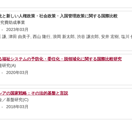
化と新しい人権政策・社会政策・入国管理政策に関する国際比較
研究費助成事業
-
2023年03月
原 謙, 津田 由美子, 西山 隆行, 浪岡 新太郎, 渋谷 謙次郎, 安井 宏樹, 塩川 
る福祉システムの予防化・委任化・脱領域化に関する国際比較研究
研究(A)
-
2020年03月
シアの国家戦略：その法的基盤と言説
／基盤研究(C)
-
2018年03月