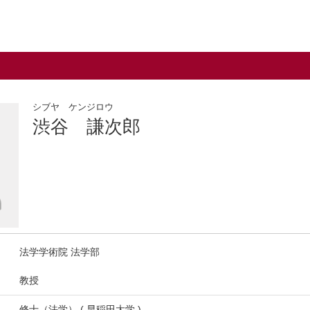
シブヤ ケンジロウ
渋谷 謙次郎
法学学術院 法学部
教授
修士（法学） ( 早稲田大学 )