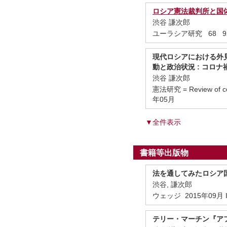
ロシア憲法裁判所と国体
渋谷 謙次郎
ユーラシア研究 68 92 
現代ロシアにおける外見
動と政治状況 : コロ
渋谷 謙次郎
憲法研究 = Review of const
年05月
▼全件表示
書籍等出版物
法を通してみたロシア国
渋谷, 謙次郎
ウェッジ 2015年09月 IS
テリー・マーチン『アフ