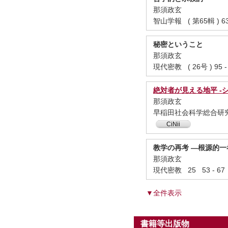
那須政玄
智山学報 ( 第65輯 ) 63
秘密ということ
那須政玄
現代密教 ( 26号 ) 95 -
絶対者が見える地平 -シ
那須政玄
早稲田社会科学総合研究 巻15
CiNii
教学の再考 —根源的
那須政玄
現代密教 25 53 - 67
▼全件表示
書籍等出版物