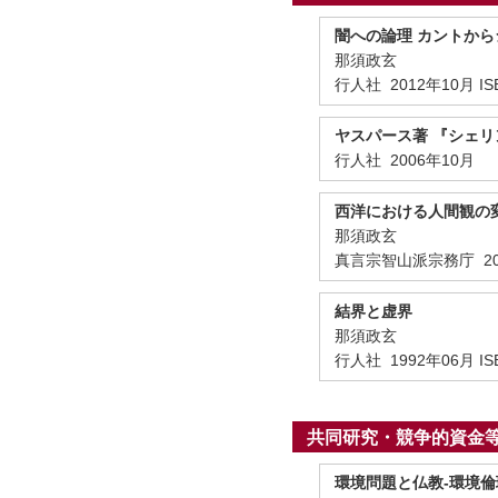
闇への論理 カントか
那須政玄
行人社 2012年10月 ISBN
ヤスパース著 『シェリ
行人社 2006年10月
西洋における人間観の
那須政玄
真言宗智山派宗務庁 20
結界と虚界
那須政玄
行人社 1992年06月 ISBN
共同研究・競争的資金
環境問題と仏教-環境