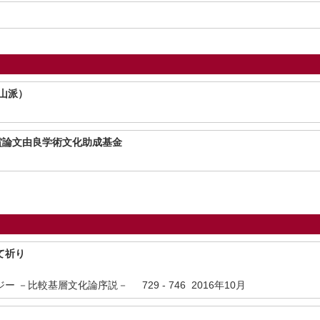
山派）
賞論文由良学術文化助成基金
て祈り
 －比較基層文化論序説－ 729 - 746 2016年10月