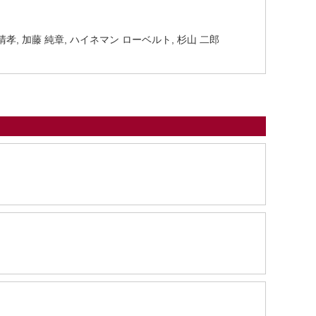
村 清孝, 加藤 純章, ハイネマン ローベルト, 杉山 二郎