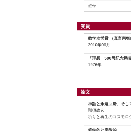
哲学
受賞
教学功労賞 （真言宗智
2010年06月
「理想」500号記念懸
1976年
論文
神話と永遠回帰、そし
那須政玄
祈りと再生のコスモロジー
哲学的と宗教的