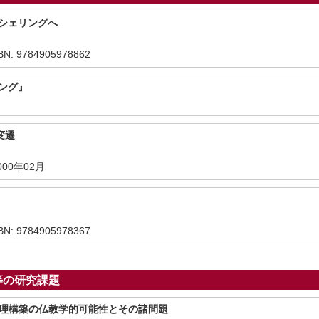
らシェリングへ
: 9784905978862
ング』
変遷
00年02月
: 9784905978367
等の研究課題
倫理構築の仏教学的可能性とその諸問題