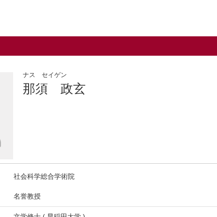
ナス セイゲン
那須 政玄
社会科学総合学術院
名誉教授
文学修士 ( 早稲田大学 )