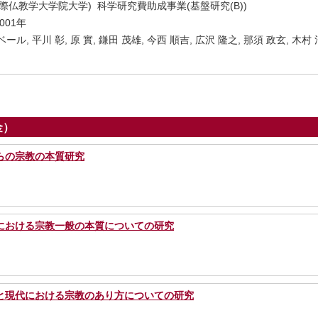
際仏教学大学院大学) 科学研究費助成事業(基盤研究(B))
2001年
ール, 平川 彰, 原 實, 鎌田 茂雄, 今西 順吉, 広沢 隆之, 那須 政玄, 木
金）
らの宗教の本質研究
における宗教一般の本質についての研究
と現代における宗教のあり方についての研究