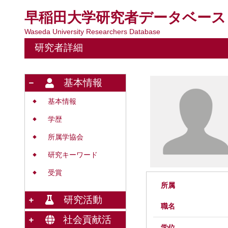
早稲田大学研究者データベース
Waseda University Researchers Database
研究者詳細
基本情報
基本情報
◆
学歴
◆
所属学協会
◆
研究キーワード
◆
受賞
◆
所属
研究活動
職名
社会貢献活
学位