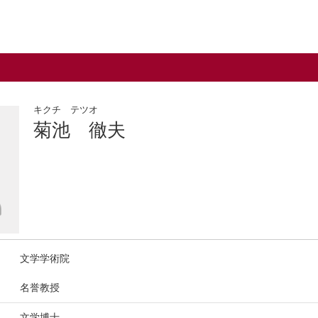
キクチ テツオ
菊池 徹夫
文学学術院
名誉教授
文学博士