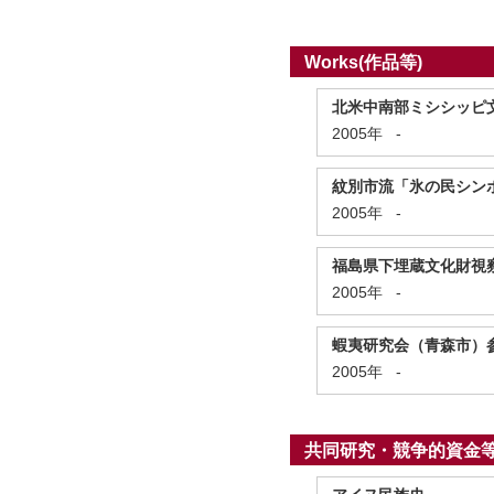
Works(作品等)
北米中南部ミシシッピ
2005年
-
紋別市流「氷の民シン
2005年
-
福島県下埋蔵文化財視
2005年
-
蝦夷研究会（青森市）
2005年
-
共同研究・競争的資金