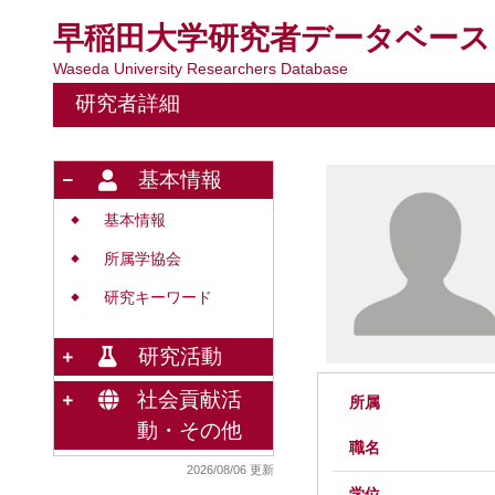
早稲田大学研究者データベース
Waseda University Researchers Database
研究者詳細
基本情報
基本情報
◆
所属学協会
◆
研究キーワード
◆
研究活動
社会貢献活
所属
動・その他
職名
2026/08/06 更新
学位