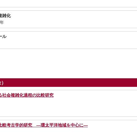
複雑化
4年
ール
金）
る社会複雑化過程の比較研究
比較考古学的研究 ―環太平洋地域を中心に―