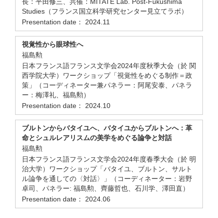
長：平田修三、共催：MITATE Lab. Post-Fukushima
Studies（フランス国立科学研究センター見立てラボ）
Presentation date： 2024.11
視覚性から眼球性へ
福島勲
日本フランス語フランス文学会2024年度秋季大会（於 関
西学院大学）ワークショップ「視覚性をめぐる制作＝政
策」（コーディネーター兼パネラー：阿尾安泰、パネラ
ー：梅澤礼、福島勲）
Presentation date： 2024.10
ブルトンからバタイユへ、バタイユからブルトンへ：革
命とシュルレアリスムの美学をめぐる論争と対話
福島勲
日本フランス語フランス文学会2024年度春季大会（於 明
治大学）ワークショップ「バタイユ、ブルトン、サルト
ル論争を通しての〈対話〉」（コーディネーター：岩野
卓司、パネラー: 福島勲、齊藤哲也、石川学、澤田直）
Presentation date： 2024.06