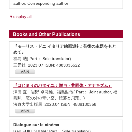
author, Corresponding author
▼display all
Books and Other Publications
『モーリス・ドニ イタリア絵画巡礼: 芸術の主題をもと
めて』
福島 勲( Part： Sole translator)
三元社 2023.07 ISBN: 4883035522
ASIN
『はじまりのバタイユ：贈与・共同体・アナキズム』
澤田 直・岩野 卓司編、福島勲他( Part： Joint author, 福
島勲「窓の外の青い空、転落と飛翔」)
法政大学出版局 2023.04 ISBN: 4588130358
ASIN
Dialogue sur le cinéma
Isao FUKUSHIMA( Part： Sole translator)