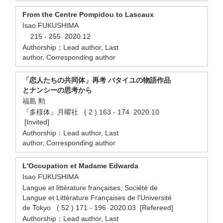
From the Centre Pompidou to Lascaux
Isao FUKUSHIMA
215 - 255 2020.12
Authorship：Lead author, Last
author, Corresponding author
「恋人たちの共同体」再考 バタイユの物語作品
とナンシーの思考から
福島 勲
『多様体』月曜社 ( 2 ) 163 - 174 2020.10
[Invited]
Authorship：Lead author, Last
author, Corresponding author
L'Occupation et Madame Edwarda
Isao FUKUSHIMA
Langue et littérature françaises, Société de
Langue et Littérature Françaises de l'Université
de Tokyo ( 52 ) 171 - 196 2020.03 [Refereed]
Authorship：Lead author, Last