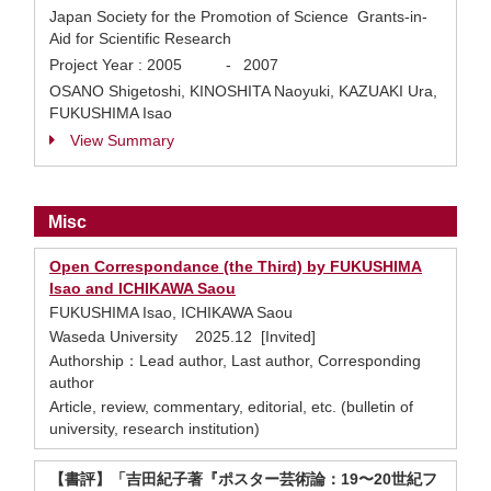
Japan Society for the Promotion of Science Grants-in-
Aid for Scientific Research
Project Year :
2005
-
2007
OSANO Shigetoshi, KINOSHITA Naoyuki, KAZUAKI Ura,
FUKUSHIMA Isao
View Summary
Misc
Open Correspondance (the Third) by FUKUSHIMA
Isao and ICHIKAWA Saou
FUKUSHIMA Isao, ICHIKAWA Saou
Waseda University 2025.12 [Invited]
Authorship：Lead author, Last author, Corresponding
author
Article, review, commentary, editorial, etc. (bulletin of
university, research institution)
【書評】「吉田紀子著『ポスター芸術論：19〜20世紀フ