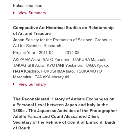
Fukushima Isao
View Summary
Comparative Art Historical Studies on Relationship
of Art and Treasure
Japan Society for the Promotion of Science Grants-in-
Aid for Scientific Research
Project Year :
2011.04
-
2014.03
AKIYAMA Akira, SATO Yasuhiro, ITAKURA Masaaki,
TAKAGISHI Akira, KYOTANI Yoshinori, HAGA Kyoko,
HATA Koichiro, FUKUSHIMA Isao, TSUKAMOTO
Maromitsu, TANAKA Masayuki
View Summary
The Reconsidered History of Artistic Exchanges on
a Personal Level between Japan and Italy in the
1880s : The Japanese Activities of the Photographer
Adolfo Farsari and Count Alessandro Zileri,
Secretary of the Retinue of Count of Enrico di Bardi
of Bourb