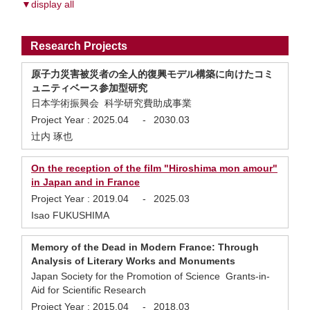
▼display all
Research Projects
原子力災害被災者の全人的復興モデル構築に向けたコミ
ュニティベース参加型研究
日本学術振興会 科学研究費助成事業
Project Year :
2025.04
-
2030.03
辻内 琢也
On the reception of the film "Hiroshima mon amour"
in Japan and in France
Project Year :
2019.04
-
2025.03
Isao FUKUSHIMA
Memory of the Dead in Modern France: Through
Analysis of Literary Works and Monuments
Japan Society for the Promotion of Science Grants-in-
Aid for Scientific Research
Project Year :
2015.04
-
2018.03