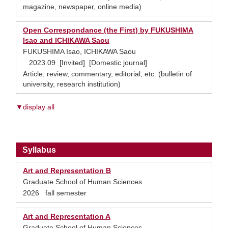
magazine, newspaper, online media)
Open Correspondance (the First) by FUKUSHIMA
Isao and ICHIKAWA Saou
FUKUSHIMA Isao, ICHIKAWA Saou
2023.09 [Invited] [Domestic journal]
Article, review, commentary, editorial, etc. (bulletin of
university, research institution)
▼display all
Syllabus
Art and Representation B
Graduate School of Human Sciences
2026 fall semester
Art and Representation A
Graduate School of Human Sciences