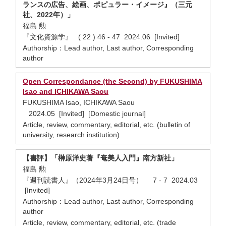
ランスの広告、絵画、ポピュラー・イメージ』（三元
社、2022年）」
福島 勲
『文化資源学』 ( 22 ) 46 - 47 2024.06 [Invited]
Authorship：Lead author, Last author, Corresponding
author
Open Correspondance (the Second) by FUKUSHIMA
Isao and ICHIKAWA Saou
FUKUSHIMA Isao, ICHIKAWA Saou
2024.05 [Invited] [Domestic journal]
Article, review, commentary, editorial, etc. (bulletin of
university, research institution)
【書評】「榊原洋史著『奄美人入門』南方新社」
福島 勲
『週刊読書人』（2024年3月24日号） 7 - 7 2024.03
[Invited]
Authorship：Lead author, Last author, Corresponding
author
Article, review, commentary, editorial, etc. (trade