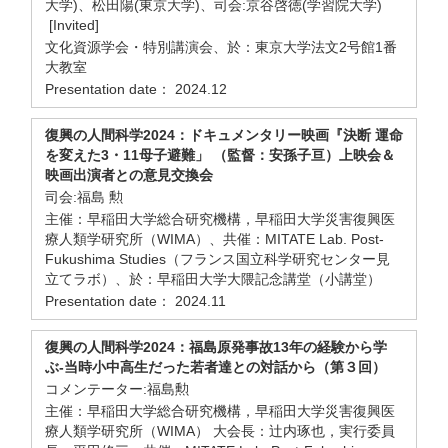
大学)、松田陽(東京大学)、司会:京谷啓徳(学習院大学)
[Invited]
文化資源学会・特別講演会、於：東京大学法文2号館1番
大教室
Presentation date： 2024.12
復興の人間科学2024：ドキュメンタリー映画『決断 運命
を変えた3・11母子避難」 （監督：安孫子亘）上映会＆
映画出演者との意見交換会
司会:福島 勲
主催：早稲田大学総合研究機構，早稲田大学災害復興医
療人類学研究所（WIMA）、共催：MITATE Lab. Post-
Fukushima Studies（フランス国立科学研究センター見
立てラボ）、於：早稲田大学大隈記念講堂（小講堂）
Presentation date： 2024.11
復興の人間科学2024：福島原発事故13年の経験から学
ぶ-当時小中高生だった若者達との対話から（第３回）
コメンテーター:福島勲
主催：早稲田大学総合研究機構，早稲田大学災害復興医
療人類学研究所（WIMA） 大会長：辻内琢也，実行委員