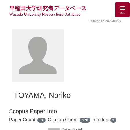
早稲田大学研究者データベース
Menu
Waseda University Researchers Database
Updated on 2026/08/06
TOYAMA, Noriko
Scopus Paper Info
Paper Count:
Citation Count:
h-index:
31
178
9