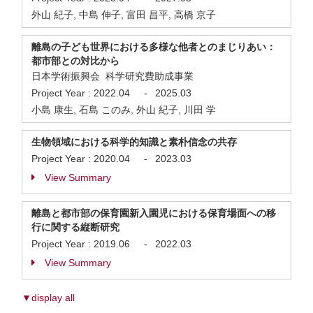
外山 紀子, 中島 伸子, 富田 昌平, 高橋 京子
離島の子ども世界における多様な他者とのまじりあい：
都市部との対比から
日本学術振興会 科学研究費助成事業
Project Year :
2022.04
-
2025.03
小島 康生, 石島 このみ, 外山 紀子, 川田 学
生物領域における科学的知識と素朴信念の共存
Project Year :
2020.04
-
2023.03
View Summary
離島と都市部の保育園新入園児における保育場面への移
行に関する縦断研究
Project Year :
2019.06
-
2022.03
View Summary
▼display all