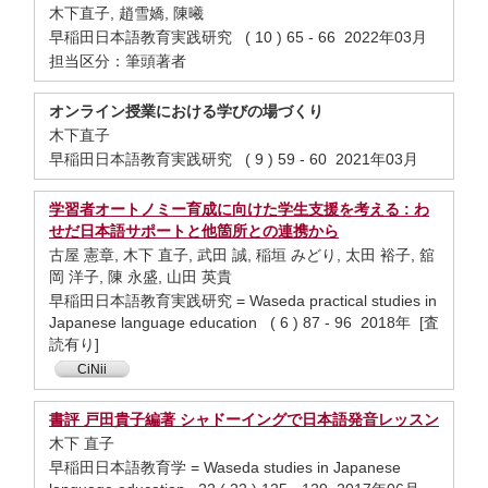
木下直子, 趙雪嬌, 陳曦
早稲田日本語教育実践研究 ( 10 ) 65 - 66 2022年03月
担当区分：筆頭著者
オンライン授業における学びの場づくり
木下直子
早稲田日本語教育実践研究 ( 9 ) 59 - 60 2021年03月
学習者オートノミー育成に向けた学生支援を考える : わ
せだ日本語サポートと他箇所との連携から
古屋 憲章, 木下 直子, 武田 誠, 稲垣 みどり, 太田 裕子, 舘
岡 洋子, 陳 永盛, 山田 英貴
早稲田日本語教育実践研究 = Waseda practical studies in
Japanese language education ( 6 ) 87 - 96 2018年 [査
読有り]
CiNii
書評 戸田貴子編著 シャドーイングで日本語発音レッスン
木下 直子
早稲田日本語教育学 = Waseda studies in Japanese