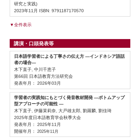
研究と実践)
2023年11月 ISBN: 9791187170570
▼全件表示
講演・口頭発表等
日本語学習者による丁寧さの伝え方 ―インドネシア語話
者の場合―
木下直子, 中川千恵子
第66回 日本語教育方法研究会
発表年月： 2026年03月
学習者の実践知にもとづく発音教材開発 ―ボトムアップ
型アプローチの可能性 ―
木下直子, 伊藤茉莉奈, 大戸雄太郎, 劉羅麟, 劉佳琦
2025年度日本語教育学会秋季大会
発表年月： 2025年11月
開催年月：
2025年11月