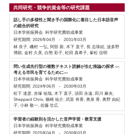
共同研究・競争的資金等の研究課題
話し手の多様性と聞き手の国際化に着目した日本語音声
の総合的研究
日本学術振興会 科学研究費助成事業
研究期間:
2026年04月
-
2031年03月
林 良子, 磯村 一弘, 阿部 新, 木下 直子, 長 志珠絵, 波多野
博顕, 金村 久美, 白勢 彩子, 松田 真希子, 峯松 信明
問い生成先行型の複数テキスト読解が生む推論の探求 ―
考える市民を育てるために―
日本学術振興会 科学研究費助成事業
研究期間:
2024年06月
-
2030年03月
松下 達彦, 赤塚 祐哉, 木下 直子, 須田 永遠, 田川 麻央,
Sheppard Chris, 篠崎 祐介, 武富 有香, 奥泉 香, 奥野 由紀
子, 小林 敬一, 佐藤 壮広
学習者の経験則を活かした音声学習・教育支援
日本学術振興会 科学研究費助成事業
研究期間:
2025年04月
-
2030年03月