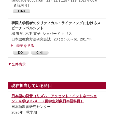
language education 22 ( 22 ) 125 - 129 2017年06月
[査読有り]
CiNii
韓国人学習者のクリティカル・ライティングにおけるス
ピーチレベルシフト
柳 東汶, 木下 直子, シェパード クリス
日本語教育方法研究会誌 23 ( 2 ) 60 - 61 2017年
概要を見る
DOI
CiNii
▼全件表示
現在担当している科目
日本語の発音（リズム・アクセント・イントネーショ
ン）を学ぶ３-４ （留学生対象日本語科目）
日本語教育研究センター
2026年 秋学期