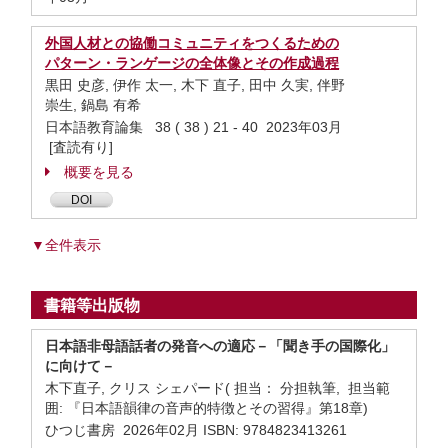
外国人材との協働コミュニティをつくるための
パターン・ランゲージの全体像とその作成過程
黒田 史彦, 伊作 太一, 木下 直子, 田中 久実, 伴野
崇生, 鍋島 有希
日本語教育論集 38 ( 38 ) 21 - 40 2023年03月
[査読有り]
概要を見る
DOI
▼全件表示
書籍等出版物
日本語非母語話者の発音への適応－「聞き手の国際化」
に向けて－
木下直子, クリス シェパード( 担当： 分担執筆, 担当範
囲: 『日本語韻律の音声的特徴とその習得』第18章)
ひつじ書房 2026年02月 ISBN: 9784823413261