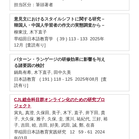
担当区分：筆頭著者
意見文におけるスタイルシフトに関する研究－
韓国人・中国人学習者の作文の実態調査から－
柳東汶, 木下直子
早稲田日本語教育学 ( 39 ) 113 - 133 2025年
12月 [査読有り]
パターン・ランゲージの研修効果に影響を与え
る諸要因の検討
鍋島有希, 木下直子, 田中久美
日本語教育 ( 191 ) 118 - 125 2025年08月 [査
読有り]
CJL総合科目群オンライン化のための研究プロ
ジェクト
寅丸, 真澄, 久保田, 美子, 木下, 直子, 井下田, 貴
子, 大久保, 雅子, 久保, 圭, 濱川, 祐紀代, 三好, 裕
子, 吉田, 睦, 吉田, 好美, 武田, 誠, 鄭, 在喜
早稲田日本語教育実践研究 12 59 - 61 2024
年03月