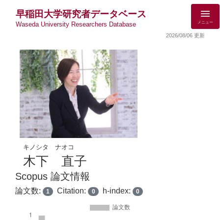
早稲田大学研究者データベース
メニュー
Waseda University Researchers Database
2026/08/06 更新
キノシタ ナオコ
木下 直子
Scopus 論文情報
論文数:
Citation:
h-index:
1
0
0