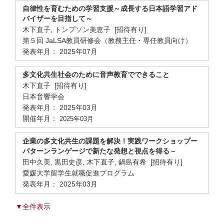
自律性を育むための学習支援～成長する日本語学習アド
バイザーを目指して～
木下直子, トンプソン美恵子 [招待有り]
第５回 JaLSA教員研修会（教務主任・専任教員向け）
発表年月： 2025年07月
多文化共生社会のために音声教育でできること
木下直子 [招待有り]
日本音響学会
発表年月： 2025年03月
開催年月：
2025年03月
企業の多文化共生の課題を解決！実践ワークショップー
パターンランゲージで新たな発想と視点を得る－
田中久美, 黒田史彦, 木下直子, 鍋島有希 [招待有り]
愛媛大学留学生就職促進プログラム
発表年月： 2025年03月
▼全件表示