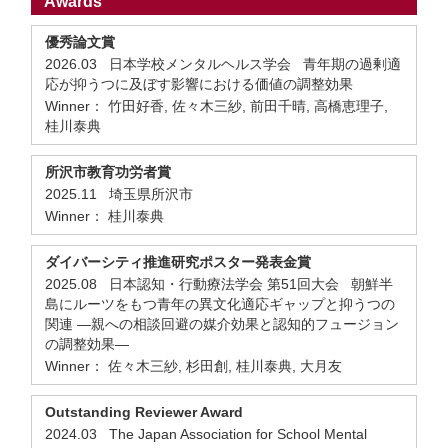
Awards
優秀論文賞
2026.03 日本学校メンタルヘルス学会 青年期の過剰適
応が抑うつに及ぼす影響における価値の調整効果
Winner： 竹田好香, 佐々木三紗, 前田千晴, 高橋恵理子,
桂川泰典
所沢市教育功労者賞
2025.11 埼玉県所沢市
Winner： 桂川泰典
ダイバーシティ推進研究ポスター発表金賞
2025.08 日本認知・行動療法学会 第51回大会 朝鮮半
島にルーツをもつ青年の異文化適応ギャップと抑うつの
関連 ―親への相談回避の媒介効果と認知的フュージョン
の調整効果―
Winner： 佐々木三紗, 杉田創, 桂川泰典, 大月友
Outstanding Reviewer Award
2024.03 The Japan Association for School Mental