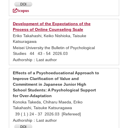
DOI
Scopus
Development of the Expectations of the
Process of Online Counseling Scale
Eriko Takahashi, Keiko Nishioka, Taisuke
Katsuragawa
Meisei University the Bulletin of Psychological
Studies 44 43 - 54 2026.03
Authorship：Last author
Effects of a Psychoeducational Approach to
Improve Clarification of Value and
Commitment in Japanese Junior High
School Students: A Psychological Support
for Over-Adaptation
Konoka Takeda, Chiharu Maeda, Eriko
Takahashi, Taisuke Katsuragawa
39 ( 1 ) 24 - 37 2026.03 [Refereed]
Authorship：Last author
DOI