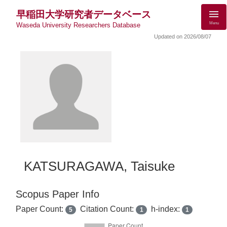
早稲田大学研究者データベース
Menu
Waseda University Researchers Database
Updated on 2026/08/07
KATSURAGAWA, Taisuke
Scopus Paper Info
Paper Count:
Citation Count:
h-index:
5
1
1