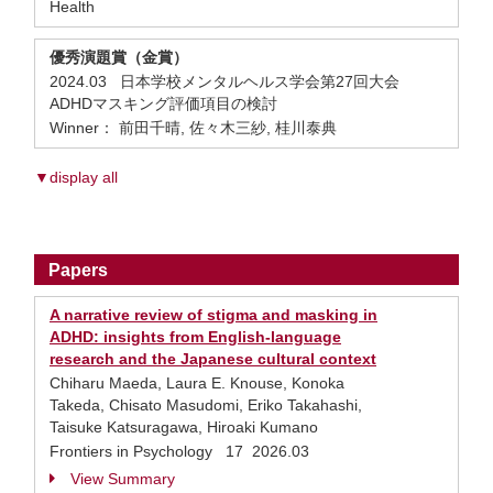
Health
優秀演題賞（金賞）
2024.03 日本学校メンタルヘルス学会第27回大会
ADHDマスキング評価項目の検討
Winner： 前田千晴, 佐々木三紗, 桂川泰典
▼display all
Papers
A narrative review of stigma and masking in
ADHD: insights from English-language
research and the Japanese cultural context
Chiharu Maeda, Laura E. Knouse, Konoka
Takeda, Chisato Masudomi, Eriko Takahashi,
Taisuke Katsuragawa, Hiroaki Kumano
Frontiers in Psychology 17 2026.03
View Summary