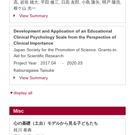
高, 岩垣 穂大, 平田 修三, 日高 友郎, 小島 隆矢, 明戸 隆浩,
根ケ山 光一
View Summary
Development and Application of an Educational
Clinical Psychology Scale from the Perspective of
Clinical Importance
Japan Society for the Promotion of Science Grants-in-
Aid for Scientific Research
Project Year :
2017.04
-
2020.03
Katsuragawa Taisuke
View Summary
▼display all
Misc
心の基礎（土台）モデルから見る子どもたち
桂川 泰典