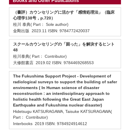
Books and Other Publications
（書評）カウンセリングに活かす「感情処理法」（臨床
心理学138号，p.720）
桂川 泰典( Part： Sole author)
金剛出版 2023.11 ISBN: 9784772420037
スクールカウンセリングの「困った」を解決するヒント
48
桂川泰典( Part： Contributor)
大修館書店 2019.02 ISBN: 9784469268553
The Fukushima Support Project - Development of
radiological surveys to support the building of safer
enviroments ( In Human science of disaster
reconstruction : an interdisciplinary approach to
holistic health following the Great East Japan
Earthquake and Fukushima nuclear disaster)
Hidetsugu KATSURAGAWA, Taisuke KATSURAGAWA(
Part： Contributor)
Interbooks 2019 ISBN: 9784924914612