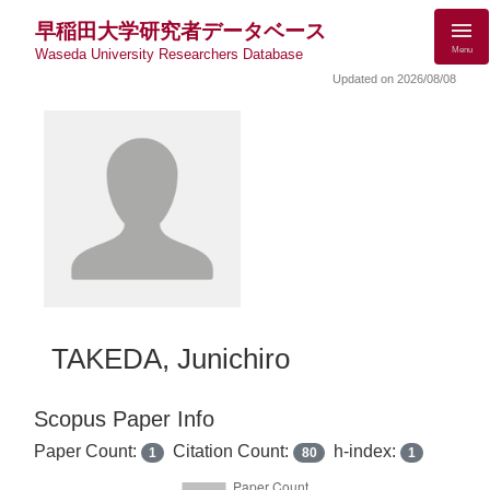
早稲田大学研究者データベース
Menu
Waseda University Researchers Database
Updated on 2026/08/08
TAKEDA, Junichiro
Scopus Paper Info
Paper Count:
Citation Count:
h-index:
1
80
1