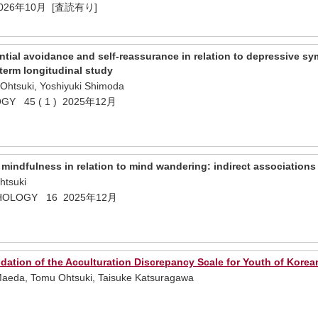
2026年10月 [査読有り]
iential avoidance and self-reassurance in relation to depressive
term longitudinal study
 Ohtsuki, Yoshiyuki Shimoda
Y 45 ( 1 ) 2025年12月
mindfulness in relation to mind wandering: indirect associations
htsuki
CHOLOGY 16 2025年12月
dation of the Acculturation Discrepancy Scale for Youth of Ko
Maeda, Tomu Ohtsuki, Taisuke Katsuragawa