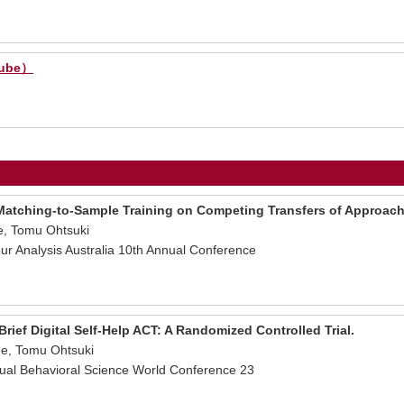
ube）
al Matching-to-Sample Training on Competing Transfers of Approac
e, Tomu Ohtsuki
our Analysis Australia 10th Annual Conference
月
Brief Digital Self-Help ACT: A Randomized Controlled Trial.
ue, Tomu Ohtsuki
xtual Behavioral Science World Conference 23
月