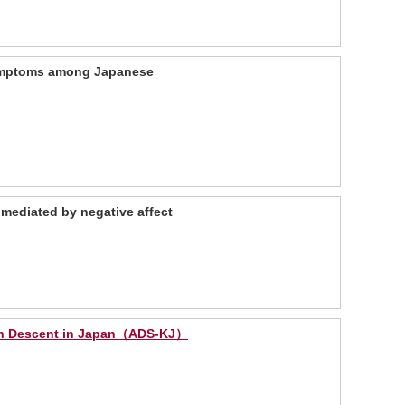
 symptoms among Japanese
 mediated by negative affect
rean Descent in Japan（ADS-KJ）