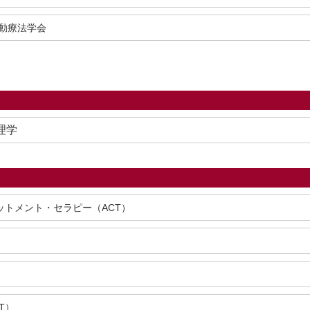
動療法学会
理学
ットメント・セラピー（ACT）
T）