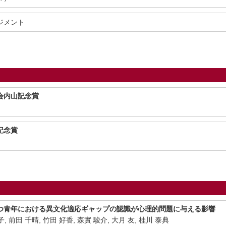
ジメント
会内山記念賞
記念賞
つ青年における異文化適応ギャップの認識が心理的問題に与える影響
, 前田 千晴, 竹田 好香, 森實 駿介, 大月 友, 桂川 泰典