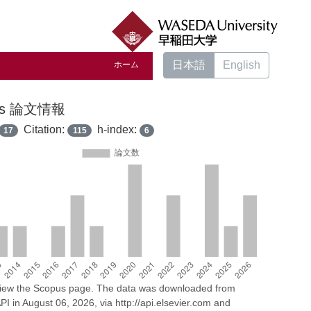
日本語
English
ホーム
us 論文情報
Citation:
h-index:
17
115
6
 view the Scopus page. The data was downloaded from
I in August 06, 2026, via http://api.elsevier.com and