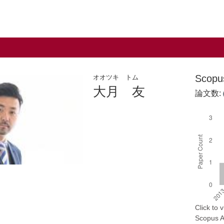
Scop
オオツキ トム
大月 友
論文数:
Click to
Scopus AP