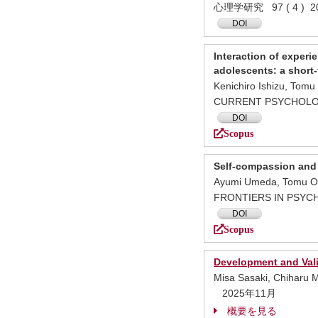
心理学研究 97 ( 4 ) 
DOI
Interaction of exper
adolescents: a short-
Kenichiro Ishizu, Tomu
CURRENT PSYCHOLOG
DOI
Scopus
Self-compassion and 
Ayumi Umeda, Tomu O
FRONTIERS IN PSY
DOI
Scopus
Development and Vali
Misa Sasaki, Chiharu 
2025年11月
概要を見る