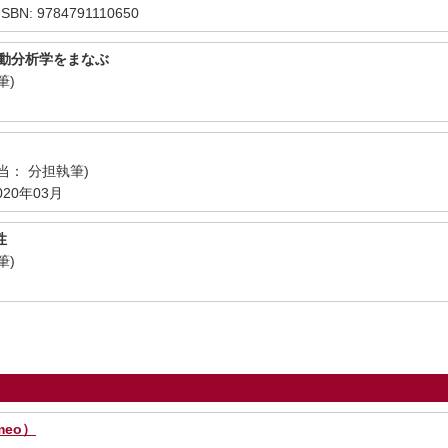
BN: 9784791110650
行動分析学をまなぶ
筆)
当： 分担執筆)
20年03月
性
筆)
meo）