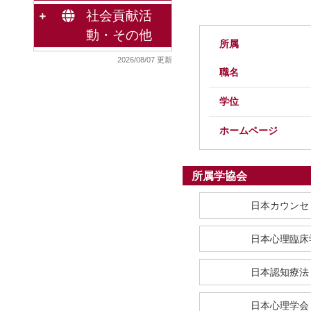
社会貢献活
動・その他
所属
2026/08/07 更新
職名
学位
ホームページ
所属学協会
日本カウンセ
日本心理臨床
日本認知療法
日本心理学会