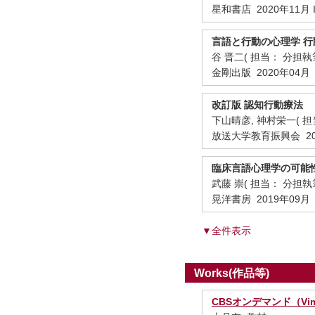
星和書店 2020年11月 IS
言語と行動の心理学 
谷 晋二( 担当： 分担執
金剛出版 2020年04月
改訂版 認知行動療法
下山晴彦, 神村栄一( 担
放送大学教育振興会 20
臨床言語心理学の可能
武藤 崇( 担当： 分担執
晃洋書房 2019年09月
▼全件表示
Works(作品等)
CBSオンデマンド（Vi