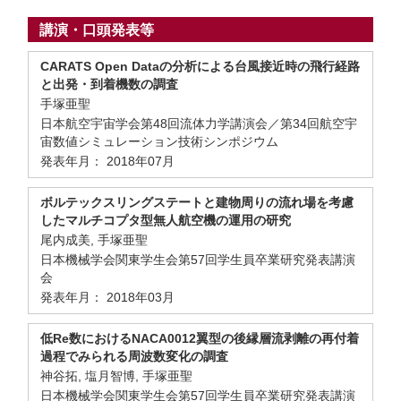
講演・口頭発表等
CARATS Open Dataの分析による台風接近時の飛行経路
と出発・到着機数の調査
手塚亜聖
日本航空宇宙学会第48回流体力学講演会／第34回航空宇
宙数値シミュレーション技術シンポジウム
発表年月： 2018年07月
ボルテックスリングステートと建物周りの流れ場を考慮
したマルチコプタ型無人航空機の運用の研究
尾内成美, 手塚亜聖
日本機械学会関東学生会第57回学生員卒業研究発表講演
会
発表年月： 2018年03月
低Re数におけるNACA0012翼型の後縁層流剥離の再付着
過程でみられる周波数変化の調査
神谷拓, 塩月智博, 手塚亜聖
日本機械学会関東学生会第57回学生員卒業研究発表講演