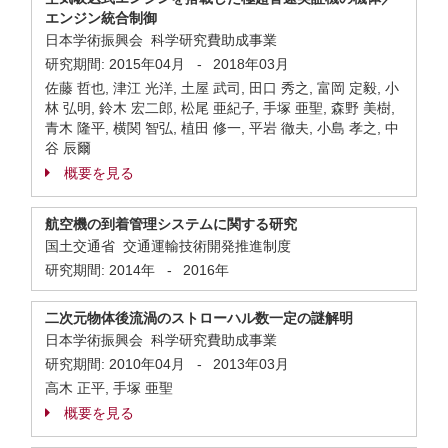
エンジン統合制御
日本学術振興会 科学研究費助成事業
研究期間:
2015年04月
-
2018年03月
佐藤 哲也, 津江 光洋, 土屋 武司, 田口 秀之, 富岡 定毅, 小
林 弘明, 鈴木 宏二郎, 松尾 亜紀子, 手塚 亜聖, 森野 美樹,
青木 隆平, 横関 智弘, 植田 修一, 平岩 徹夫, 小島 孝之, 中
谷 辰爾
概要を見る
航空機の到着管理システムに関する研究
国土交通省 交通運輸技術開発推進制度
研究期間:
2014年
-
2016年
二次元物体後流渦のストローハル数一定の謎解明
日本学術振興会 科学研究費助成事業
研究期間:
2010年04月
-
2013年03月
高木 正平, 手塚 亜聖
概要を見る