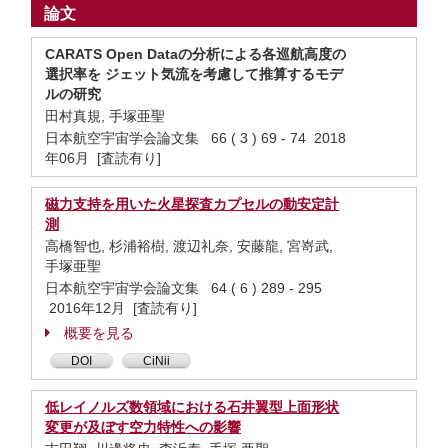
論文
CARATS Open Dataの分析による各巡航高度の
選択率を ジェット気流を考慮して推算するモデ
ルの研究
田村真規, 手塚亜聖
日本航空宇宙学会論文集 66 ( 3 ) 69 - 74 2018
年06月 [査読有り]
磁力支持を用いた火星探査カプセルの動安定計
測
高橋智也, 杉浦裕樹, 渡辺礼奈, 安藤龍, 宮嵜武,
手塚亜聖
日本航空宇宙学会論文集 64 ( 6 ) 289 - 295
2016年12月 [査読有り]
概要を見る
DOI
CiNii
低レイノルズ数領域における石井翼型上面形状
変更が及ぼす空力特性への影響