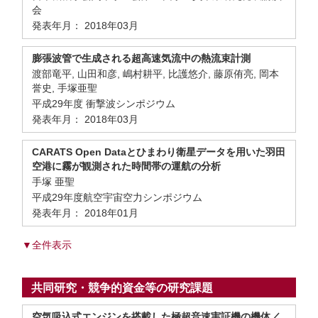
会
発表年月： 2018年03月
膨張波管で生成される超高速気流中の熱流束計測
渡部竜平, 山田和彦, 嶋村耕平, 比護悠介, 藤原侑亮, 岡本
誉史, 手塚亜聖
平成29年度 衝撃波シンポジウム
発表年月： 2018年03月
CARATS Open Dataとひまわり衛星データを用いた羽田
空港に霧が観測された時間帯の運航の分析
手塚 亜聖
平成29年度航空宇宙空力シンポジウム
発表年月： 2018年01月
▼全件表示
共同研究・競争的資金等の研究課題
空気吸込式エンジンを搭載した極超音速実証機の機体／