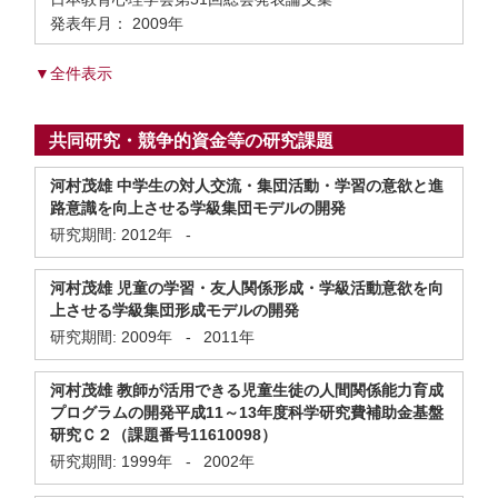
発表年月： 2009年
▼全件表示
共同研究・競争的資金等の研究課題
河村茂雄 中学生の対人交流・集団活動・学習の意欲と進
路意識を向上させる学級集団モデルの開発
研究期間:
2012年
-
河村茂雄 児童の学習・友人関係形成・学級活動意欲を向
上させる学級集団形成モデルの開発
研究期間:
2009年
-
2011年
河村茂雄 教師が活用できる児童生徒の人間関係能力育成
プログラムの開発平成11～13年度科学研究費補助金基盤
研究Ｃ２（課題番号11610098）
研究期間:
1999年
-
2002年