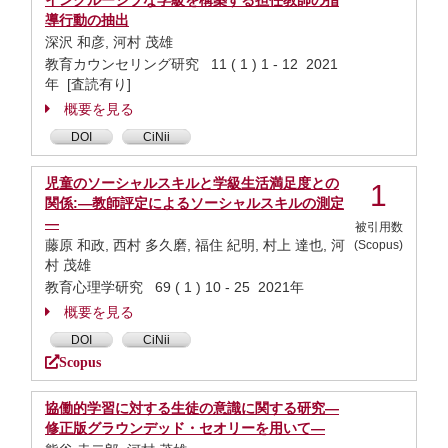
インクルーシブな学級を構築する担任教師の指
導行動の抽出
深沢 和彦, 河村 茂雄
教育カウンセリング研究 11 ( 1 ) 1 - 12 2021
年 [査読有り]
概要を見る
DOI
CiNii
児童のソーシャルスキルと学級生活満足度との
1
関係:―教師評定によるソーシャルスキルの測定
―
被引用数
藤原 和政, 西村 多久磨, 福住 紀明, 村上 達也, 河
(Scopus)
村 茂雄
教育心理学研究 69 ( 1 ) 10 - 25 2021年
概要を見る
DOI
CiNii
Scopus
協働的学習に対する生徒の意識に関する研究―
修正版グラウンデッド・セオリーを用いて―