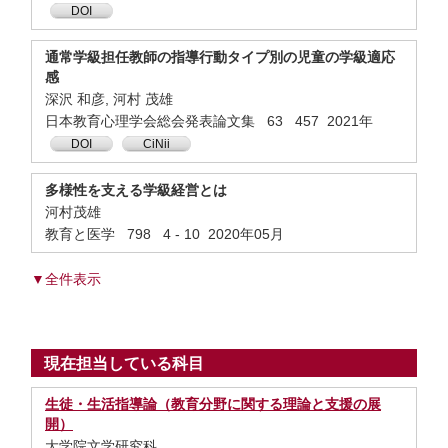
DOI
通常学級担任教師の指導行動タイプ別の児童の学級適応
感
深沢 和彦, 河村 茂雄
日本教育心理学会総会発表論文集 63 457 2021年
DOI
CiNii
多様性を支える学級経営とは
河村茂雄
教育と医学 798 4 - 10 2020年05月
▼全件表示
現在担当している科目
生徒・生活指導論（教育分野に関する理論と支援の展
開）
大学院文学研究科