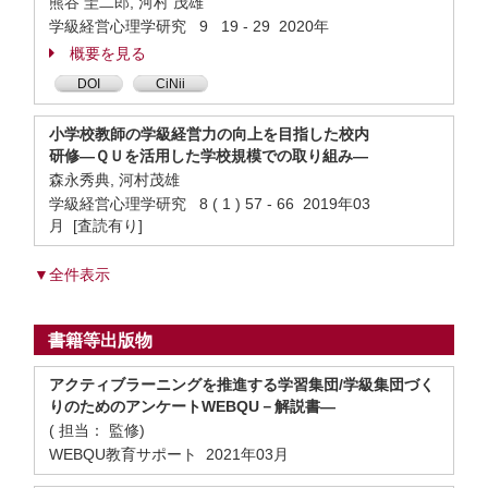
熊谷 圭二郎, 河村 茂雄
学級経営心理学研究 9 19 - 29 2020年
概要を見る
DOI
CiNii
小学校教師の学級経営力の向上を目指した校内
研修―ＱＵを活用した学校規模での取り組み―
森永秀典, 河村茂雄
学級経営心理学研究 8 ( 1 ) 57 - 66 2019年03
月 [査読有り]
▼全件表示
書籍等出版物
アクティブラーニングを推進する学習集団/学級集団づく
りのためのアンケートWEBQU－解説書―
( 担当： 監修)
WEBQU教育サポート 2021年03月