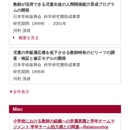
教師が活用できる児童生徒の人間関係能力育成プログラ
ムの開発
日本学術振興会 科学研究費助成事業
研究期間:
1999年
-
2001年
河村 茂雄
概要を見る
児童の学級適応感を低下させる教師特有のビリーフの調
査・検証と修正モデルの開発
日本学術振興会 科学研究費助成事業
研究期間:
1995年
河村 茂雄
▼全件表示
Misc
小学校における教師の組織への所属意識と学年チームマ
ジメント,学年チーム効力感との関連—Relationship