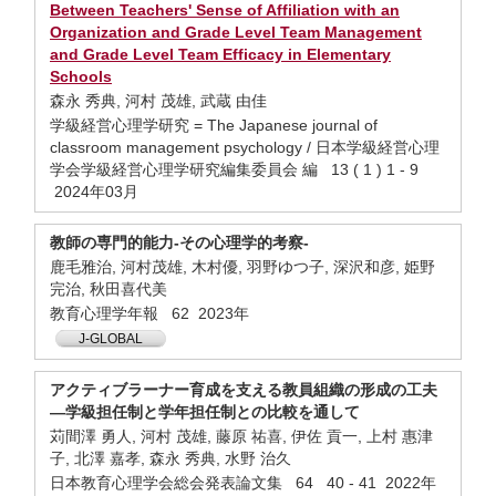
Between Teachers' Sense of Affiliation with an
Organization and Grade Level Team Management
and Grade Level Team Efficacy in Elementary
Schools
森永 秀典, 河村 茂雄, 武蔵 由佳
学級経営心理学研究 = The Japanese journal of
classroom management psychology / 日本学級経営心理
学会学級経営心理学研究編集委員会 編 13 ( 1 ) 1 - 9
2024年03月
教師の専門的能力-その心理学的考察-
鹿毛雅治, 河村茂雄, 木村優, 羽野ゆつ子, 深沢和彦, 姫野
完治, 秋田喜代美
教育心理学年報 62 2023年
J-GLOBAL
アクティブラーナー育成を支える教員組織の形成の工夫
—学級担任制と学年担任制との比較を通して
苅間澤 勇人, 河村 茂雄, 藤原 祐喜, 伊佐 貢一, 上村 惠津
子, 北澤 嘉孝, 森永 秀典, 水野 治久
日本教育心理学会総会発表論文集 64 40 - 41 2022年