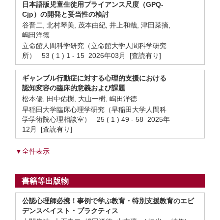
日本語版児童生徒用プライアンス尺度（GPQ-
Cjp）の開発と妥当性の検討
谷晋二, 北村琴美, 茂本由紀, 井上和哉, 津田菜摘,
嶋田洋徳
立命館人間科学研究（立命館大学人間科学研究
所） 53 ( 1 ) 1 - 15 2026年03月 [査読有り]
ギャンブル行動症に対する心理的支援における
認知変容の臨床的意義および課題
松本優, 田中佑樹, 大山一樹, 嶋田洋徳
早稲田大学臨床心理学研究（早稲田大学人間科
学学術院心理相談室） 25 ( 1 ) 49 - 58 2025年
12月 [査読有り]
▼全件表示
書籍等出版物
公認心理師必携！事例で学ぶ教育・特別支援教育のエビ
デンスベイスト・プラクティス