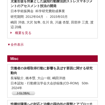
児童生徒を対象とした認知行動療法的ストレスマネジメ
ントのアセスメント技法の開発
日本学術振興会 科学研究費助成事業
研究期間:
2012年04月
-
2015年03月
嶋田 洋徳, 大沢 知隼, 生川 良, 川越 杏梨, 田部井 三貴, 渡
辺 詩織
概要を見る
▼全件表示
Misc
労働者の休暇取得行動に影響を及ぼす要因に関する研究
動向
長塚駿介, 橋本塁, 大山一樹, 嶋田洋徳
日本認知・行動療法学会大会抄録集(CD-ROM) 50th
2024年
J-GLOBAL
性嗜好障害への対応と治療の国内外の実態とアプローチ