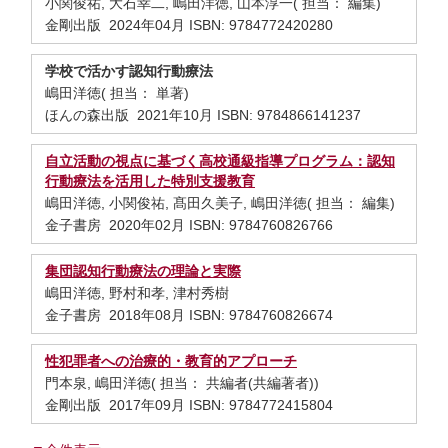
小関俊祐, 大石幸二, 嶋田洋徳, 山本淳一( 担当： 編集)
金剛出版 2024年04月 ISBN: 9784772420280
学校で活かす認知行動療法
嶋田洋徳( 担当： 単著)
ほんの森出版 2021年10月 ISBN: 9784866141237
自立活動の視点に基づく高校通級指導プログラム：認知
行動療法を活用した特別支援教育
嶋田洋徳, 小関俊祐, 髙田久美子, 嶋田洋徳( 担当： 編集)
金子書房 2020年02月 ISBN: 9784760826766
集団認知行動療法の理論と実際
嶋田洋徳, 野村和孝, 津村秀樹
金子書房 2018年08月 ISBN: 9784760826674
性犯罪者への治療的・教育的アプローチ
門本泉, 嶋田洋徳( 担当： 共編者(共編著者))
金剛出版 2017年09月 ISBN: 9784772415804