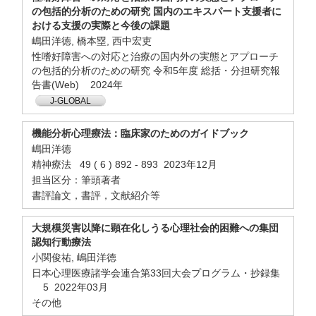
の包括的分析のための研究 国内のエキスパート支援者に
おける支援の実際と今後の課題
嶋田洋徳, 橋本塁, 西中宏吏
性嗜好障害への対応と治療の国内外の実態とアプローチ
の包括的分析のための研究 令和5年度 総括・分担研究報
告書(Web) 2024年
J-GLOBAL
機能分析心理療法：臨床家のためのガイドブック
嶋田洋徳
精神療法 49 ( 6 ) 892 - 893 2023年12月
担当区分：筆頭著者
書評論文，書評，文献紹介等
大規模災害以降に顕在化しうる心理社会的困難への集団
認知行動療法
小関俊祐, 嶋田洋徳
日本心理医療諸学会連合第33回大会プログラム・抄録集
5 2022年03月
その他