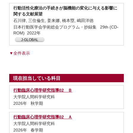
行動活性化療法の手続きが脳機能の変化に与える影響に
関する文献展望
石川律, 三住倫生, 姜来娜, 橋本塁, 嶋田洋徳
日本行動医学会学術総会プログラム・抄録集 29th (CD-
ROM) 2022年
J-GLOBAL
▼全件表示
現在担当している科目
行動臨床心理学研究指導02 Ｂ
大学院人間科学研究科
2026年 秋学期
行動臨床心理学研究指導02 Ａ
大学院人間科学研究科
2026年 春学期