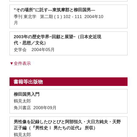
“その場所”に託す—東筑摩郡と柳田国男—
季刊 東北学 第二期 ( 1 ) 102 - 111 2004年10
月
2003年の歴史学界−回顧と展望−（日本史近現
代・思想／文化）
史学会 2004年05月
▼全件表示
書籍等出版物
柳田国男入門
鶴見太郎
角川書店 2008年09月
男性像を記録したひとびと阿部恒久・大日方純夫・天野
正子編（『男性史Ⅰ 男たちの近代』 所収）
鶴見太郎