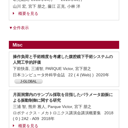
山川 宏, 宮下 朋之, 藤江 正克, 小林 洋
概要を見る
▼全件表示
Misc
操作負荷と手術精度を考慮した腹腔鏡下手術システムの
人間工学的評価
下前快喜, 三浦智, PARQUE Victor, 宮下朋之
日本コンピュータ外科学会誌 22 ( 4 (Web) ) 2020年
J-GLOBAL
月面洞窟内のサンプル採取を目指したパラメータ励振に
よる振動制御に関する研究
三浦 智, 熊井 雅人, Parque Victor, 宮下 朋之
ロボティクス・メカトロニクス講演会講演概要集 2018
( 0 ) 2A2 - A09 2018年
概要を見る