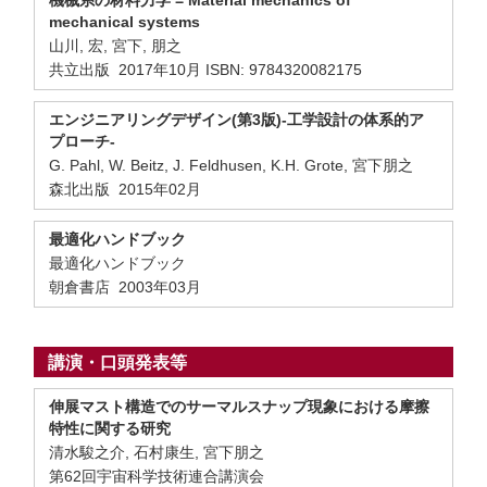
機械系の材料力学 = Material mechanics of
mechanical systems
山川, 宏, 宮下, 朋之
共立出版 2017年10月 ISBN: 9784320082175
エンジニアリングデザイン(第3版)-工学設計の体系的ア
プローチ-
G. Pahl, W. Beitz, J. Feldhusen, K.H. Grote, 宮下朋之
森北出版 2015年02月
最適化ハンドブック
最適化ハンドブック
朝倉書店 2003年03月
講演・口頭発表等
伸展マスト構造でのサーマルスナップ現象における摩擦
特性に関する研究
清水駿之介, 石村康生, 宮下朋之
第62回宇宙科学技術連合講演会