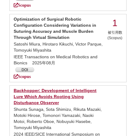
Scopus
Optimization of Surgical Robotic
1
Configuration Considering Variations in
Suturing Accuracy and Muscle Burden
被引用数
Through Virtual Simulation
(Scopus)
Satoshi Miura, Hirotaro Kikuchi, Victor Parque,
Tomoyuki Miyashita
IEEE Transactions on Medical Robotics and
Bionics 2025年08月
DOI
Scopus
Backhopper: Development of Intelligent
Lure Which Avoids Rooting Using
Disturbance Observer
Shunta Sunaga, Sota Shimizu, Rikuta Mazaki,
Motoki Hirose, Tomonori Yamazaki, Naoki
Motoi, Roberto Oboe, Nobuyuki Hasebe,
Tomoyuki Miyashita
2024 IEEE/SICE International Symposium on