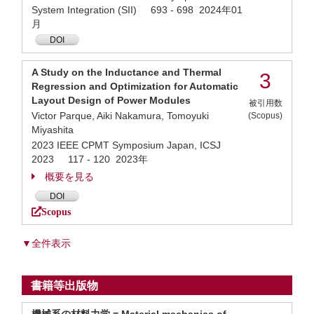
System Integration (SII) 693 - 698 2024年01
月
DOI
A Study on the Inductance and Thermal
3
Regression and Optimization for Automatic
Layout Design of Power Modules
被引用数
Victor Parque, Aiki Nakamura, Tomoyuki
(Scopus)
Miyashita
2023 IEEE CPMT Symposium Japan, ICSJ
2023 117 - 120 2023年
概要を見る
DOI
Scopus
▼全件表示
書籍等出版物