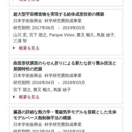
超大型宇宙構造物を実現する紛体成形技術の構築
日本学術振興会 科学研究費助成事業
研究期間:
2017年06月
-
2019年03月
山川 宏, 宮下 朋之, Parque Victor, 勝又 暢久, 鳥阪 綾子,
三浦 智
概要を見る
曲面形状膜面のらせん折りによる新たな折り畳み技法と
展開特性の把握
日本学術振興会 科学研究費助成事業
研究期間:
2016年04月
-
2018年03月
宮下 朋之, 勝又 暢久, 鳥阪 綾子
概要を見る
臓器の詳細な熱力学・電磁気学モデルを規範とした生体
モデルベース熱制御手法の構築
日本学術振興会 科学研究費助成事業
研究期間:
2013年04月
-
2015年03月