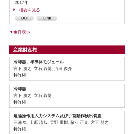
2017年
概要を見る
DOI
CiNii
▼全件表示
産業財産権
冷却器、半導体モジュール
宮下 朋之, 立石 義博, 沼田 俊介
特許権
冷却器
宮下 朋之, 立石 義博
特許権
遠隔操作用入力システム及び手首動作検出装置
三浦 智, 上原 瑠哉, 菅野 重樹, 藤江 正克, 宮下 朋之
特許権