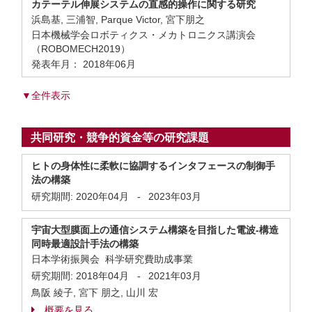
カテーテル伸展システムの直感的操作に関する研究
浜島基, 三浦智, Parque Victor, 宮下朋之
日本機械学会ロボティクス・メカトロニクス講演会
（ROBOMECH2019）
発表年月： 2018年06月
▼全件表示
共同研究・競争的資金等の研究課題
ヒトの身体性に柔軟に協調するインタフェースの制御手
法の構築
研究期間:
2020年04月
-
2023年03月
宇宙大型膜面上の通信システム構築を目指した電波-構造
同時最適設計手法の構築
日本学術振興会 科学研究費助成事業
研究期間:
2018年04月
-
2021年03月
鳥阪 綾子, 宮下 朋之, 山川 宏
概要を見る